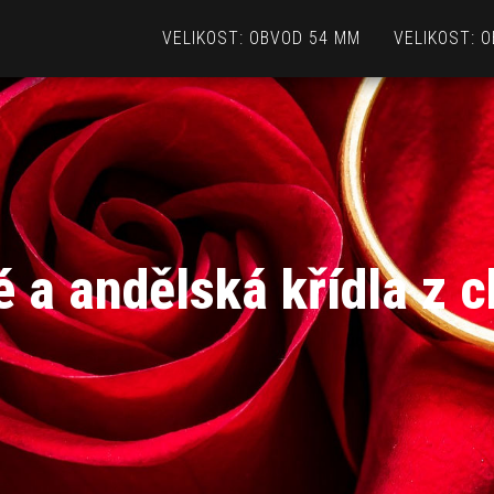
VELIKOST: OBVOD 54 MM
VELIKOST: 
 a andělská křídla z c