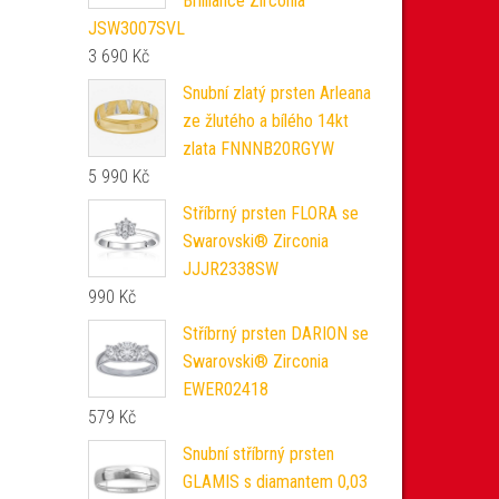
Brilliance Zirconia
JSW3007SVL
3 690
Kč
Snubní zlatý prsten Arleana
ze žlutého a bílého 14kt
zlata FNNNB20RGYW
5 990
Kč
Stříbrný prsten FLORA se
Swarovski® Zirconia
JJJR2338SW
990
Kč
Stříbrný prsten DARION se
Swarovski® Zirconia
EWER02418
579
Kč
Snubní stříbrný prsten
GLAMIS s diamantem 0,03