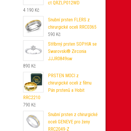
ct QRZLP012WD
4 190
Kč
Snubní prsten FLERS z
chirurgické oceli RRC0365
590
Kč
Stříbrný prsten SOPHIA se
Swarovski® Zirconia
JJJR0849sw
890
Kč
PRSTEN MOCI z
chirurgické oceli z filmu
Pán prstenů a Hobit
RRC2210
790
Kč
Snubní prsten z chirurgické
oceli GENEVE pro ženy
RRC2049-Z