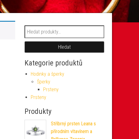
Hledat:
Hledat
Kategorie produktů
Hodinky a šperky
Šperky
Prsteny
Prsteny
Produkty
Stříbrný prsten Leana s
přírodním vltavínem a