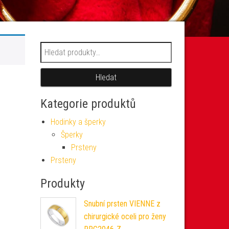
Hledat:
Hledat
Kategorie produktů
Hodinky a šperky
Šperky
Prsteny
Prsteny
Produkty
Snubní prsten VIENNE z
chirurgické oceli pro ženy