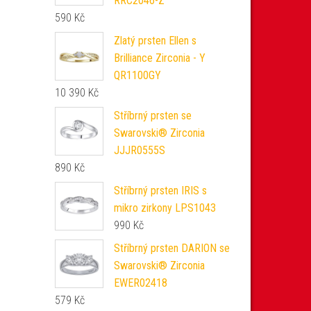
RRC2046-Z
590
Kč
Zlatý prsten Ellen s
Brilliance Zirconia - Y
QR1100GY
10 390
Kč
Stříbrný prsten se
Swarovski® Zirconia
JJJR0555S
890
Kč
Stříbrný prsten IRIS s
mikro zirkony LPS1043
990
Kč
Stříbrný prsten DARION se
Swarovski® Zirconia
EWER02418
579
Kč