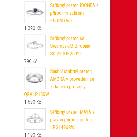
Stříbrný prsten IDONEA s
přírodním safírem
FNJR016sa
1 390
Kč
Stříbrný prsten se
Swarovski® Zirconia
SILVEGOB25021
790
Kč
Snubní stříbrný prsten
AMORA v provedení se
zirkonem pro ženy
QRALP130W
1 690
Kč
Stříbrný prsten MAYA s
pravou přírodní perlou
LPS1496RW
1 190
Kč