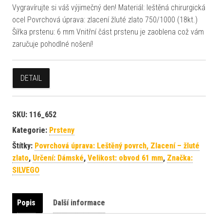
Vygravírujte si váš výjimečný den! Materiál: leštěná chirurgická
ocel Povrchová úprava: zlacení žluté zlato 750/1000 (18kt.)
Šířka prstenu: 6 mm Vnitřní část prstenu je zaoblena což vám
zaručuje pohodlné nošení!
DETAIL
SKU:
116_652
Kategorie:
Prsteny
Štítky:
Povrchová úprava: Leštěný povrch, Zlacení – žluté
zlato
,
Určení: Dámské
,
Velikost: obvod 61 mm
,
Značka:
SILVEGO
Popis
Další informace