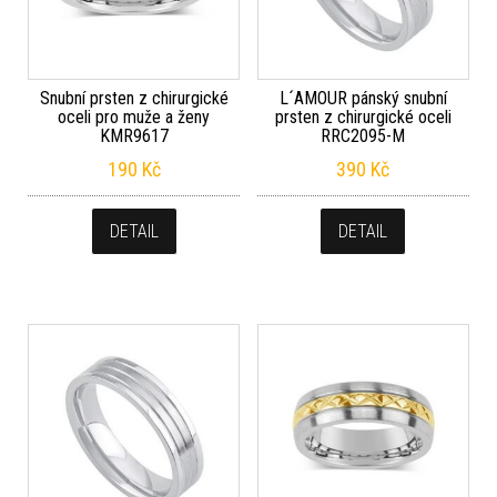
Snubní prsten z chirurgické
L´AMOUR pánský snubní
oceli pro muže a ženy
prsten z chirurgické oceli
KMR9617
RRC2095-M
190
Kč
390
Kč
DETAIL
DETAIL