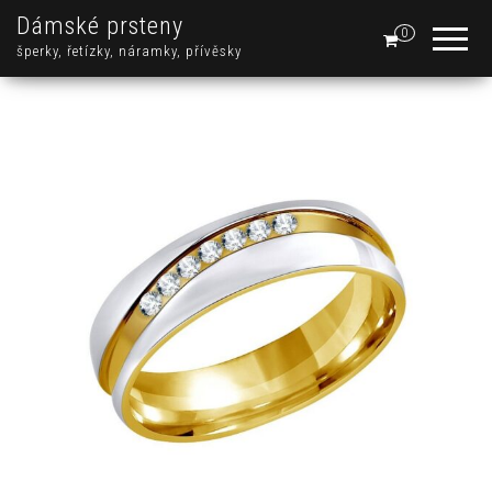
Dámské prsteny
0
šperky, řetízky, náramky, přívěsky