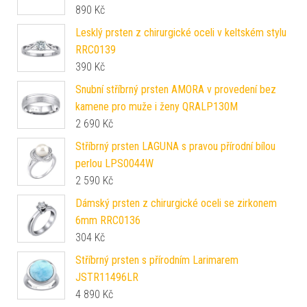
890
Kč
Lesklý prsten z chirurgické oceli v keltském stylu
RRC0139
390
Kč
Snubní stříbrný prsten AMORA v provedení bez
kamene pro muže i ženy QRALP130M
2 690
Kč
Stříbrný prsten LAGUNA s pravou přírodní bílou
perlou LPS0044W
2 590
Kč
Dámský prsten z chirurgické oceli se zirkonem
6mm RRC0136
304
Kč
Stříbrný prsten s přírodním Larimarem
JSTR11496LR
4 890
Kč