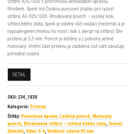
Stříbro 925/1000 s povrchovou antioxidační úpravou
Rhodiem. Šperk má Českou puncovní značku pro ryzost
stříbra: AG 925/1000. Rhodiovaný povrch – vysoký lesk,
vzhled bílého zlata, šperk je odolný vůči oxidaci (nečerná) a je
hypoalergenní (mohou ho nosit i lidé s alergií na stříbro) Šíře
prstenu je 5,5 mm. Povrch je leštěný a z poloviny jemně
matovaný. Vnitřní část prstenu je zaoblena což vám zaručuje
pohodlné nošení.
DETAIL
SKU:
234_1830
Kategorie:
Prsteny
Štítky:
Povrchová úprava: Leštěný povrch, Matovaný
povrch, Rhodiované stříbro – vzhled bílého zlata
,
Určení:
Dámské
,
Váha: 5-6
,
Velikost: obvod 55 mm