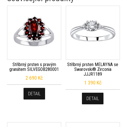
Stříbrný prsten s pravým
Stříbrný prsten MELAYNA se
granátem SILVEGOB280001
Swarovski® Zirconia
JJJR1189
2 690
Kč
1 390
Kč
DETAIL
DETAIL