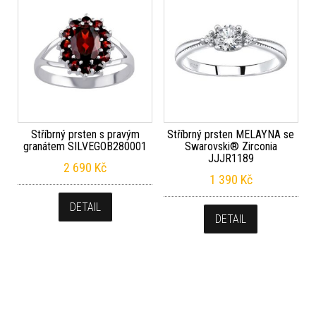
Stříbrný prsten s pravým
Stříbrný prsten MELAYNA se
granátem SILVEGOB280001
Swarovski® Zirconia
JJJR1189
2 690
Kč
1 390
Kč
DETAIL
DETAIL