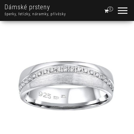
Dámské prsteny
0
šperky, řetízky, náramky, přívěsky