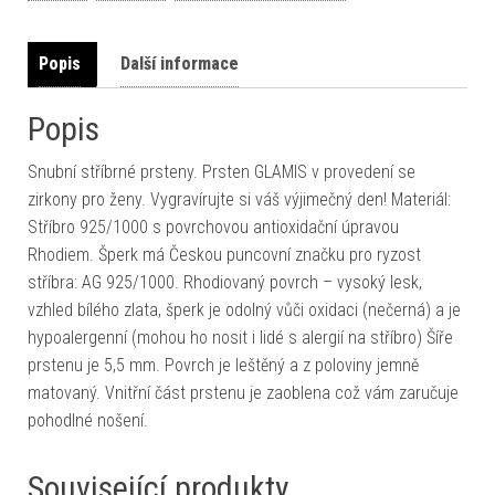
Popis
Další informace
Popis
Snubní stříbrné prsteny. Prsten GLAMIS v provedení se
zirkony pro ženy. Vygravírujte si váš výjimečný den! Materiál:
Stříbro 925/1000 s povrchovou antioxidační úpravou
Rhodiem. Šperk má Českou puncovní značku pro ryzost
stříbra: AG 925/1000. Rhodiovaný povrch – vysoký lesk,
vzhled bílého zlata, šperk je odolný vůči oxidaci (nečerná) a je
hypoalergenní (mohou ho nosit i lidé s alergií na stříbro) Šíře
prstenu je 5,5 mm. Povrch je leštěný a z poloviny jemně
matovaný. Vnitřní část prstenu je zaoblena což vám zaručuje
pohodlné nošení.
Související produkty