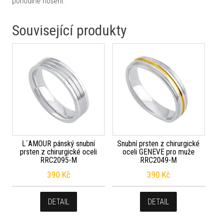
pohodlné nošení.
Související produkty
L´AMOUR pánský snubní
Snubní prsten z chirurgické
prsten z chirurgické oceli
oceli GENEVE pro muže
RRC2095-M
RRC2049-M
390
Kč
390
Kč
DETAIL
DETAIL