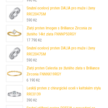
990
Kč
Snubní ocelový prsten DALIA pro muže i ženy
RRC2047SM
590
Kč
Zlatý prsten Imogen s Brilliance Zirconia ze
žlutého 14kt zlata FNNNP50RGY
17 790
Kč
Snubní ocelový prsten DALIA pro muže i ženy
RRC2047SM
590
Kč
Zlatý prsten Celestia ze žlutého zlata s Brilliance
Zirconia FNNNX19RGY
6 190
Kč
Lesklý prsten z chirurgické oceli v keltském stylu
RRC0139
390
Kč