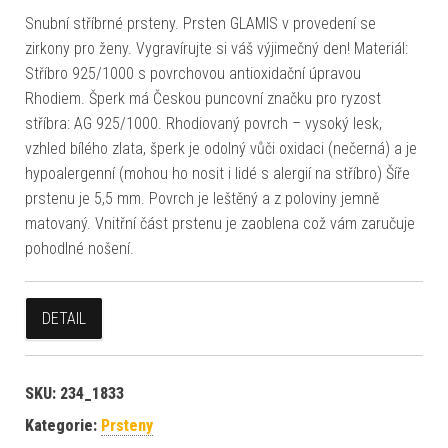
Snubní stříbrné prsteny. Prsten GLAMIS v provedení se
zirkony pro ženy. Vygravírujte si váš výjimečný den! Materiál:
Stříbro 925/1000 s povrchovou antioxidační úpravou
Rhodiem. Šperk má Českou puncovní značku pro ryzost
stříbra: AG 925/1000. Rhodiovaný povrch – vysoký lesk,
vzhled bílého zlata, šperk je odolný vůči oxidaci (nečerná) a je
hypoalergenní (mohou ho nosit i lidé s alergií na stříbro) Šíře
prstenu je 5,5 mm. Povrch je leštěný a z poloviny jemně
matovaný. Vnitřní část prstenu je zaoblena což vám zaručuje
pohodlné nošení.
DETAIL
SKU:
234_1833
Kategorie:
Prsteny