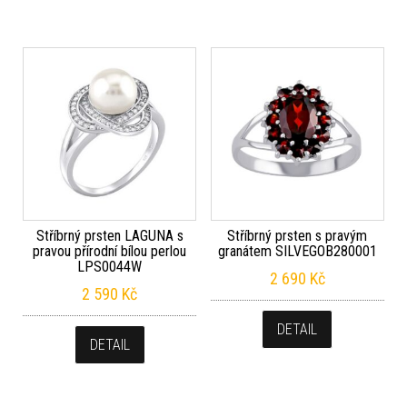
Stříbrný prsten LAGUNA s
Stříbrný prsten s pravým
pravou přírodní bílou perlou
granátem SILVEGOB280001
LPS0044W
2 690
Kč
2 590
Kč
DETAIL
DETAIL