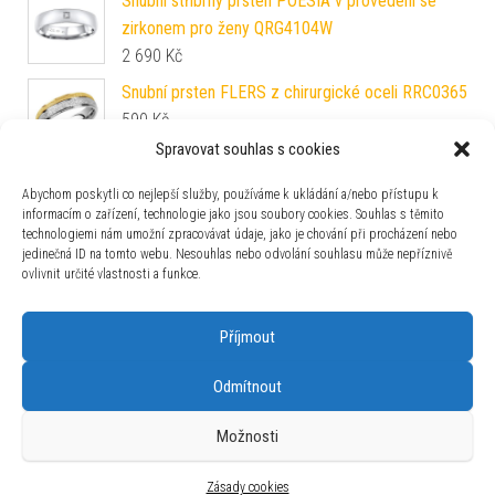
Snubní stříbrný prsten POESIA v provedení se
zirkonem pro ženy QRG4104W
2 690
Kč
Snubní prsten FLERS z chirurgické oceli RRC0365
590
Kč
Spravovat souhlas s cookies
Stříbrný prsten se Swarovski® Zirconia
Abychom poskytli co nejlepší služby, používáme k ukládání a/nebo přístupu k
SILVEGOB25021
informacím o zařízení, technologie jako jsou soubory cookies. Souhlas s těmito
1 190
Kč
technologiemi nám umožní zpracovávat údaje, jako je chování při procházení nebo
jedinečná ID na tomto webu. Nesouhlas nebo odvolání souhlasu může nepříznivě
Snubní stříbrný prsten Glowie pozlacený růžovým
ovlivnit určité vlastnosti a funkce.
zlatem s Brilliance Zirconia SHG1089RWRGP
3 090
Kč
Příjmout
Odmítnout
Možnosti
Používáme WordPress (v češtině).
|
Šablona: Bulk Shop
| ACIT
s.r.o. Chodovská 228/3 Praha 4 IČ: 26454424
Zásady cookies