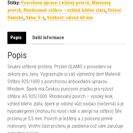
Štítky:
Povrchová úprava: Leštěný povrch, Matovaný
povrch, Rhodiované stříbro – vzhled bílého zlata
,
Určení:
Dámské
,
Váha: 5-6
,
Velikost: obvod 60 mm
Popis
Další informace
Popis
Snubní stříbrné prsteny. Prsten GLAMIS v provedení se
zirkony pro ženy. Vygravírujte si váš výjimečný den! Materiál:
Stříbro 925/1000 s povrchovou antioxidační úpravou
Rhodiem. Šperk má Českou puncovní značku pro ryzost
stříbra: AG 925/1000. Rhodiovaný povrch – vysoký lesk,
vzhled bílého zlata, šperk je odolný vůči oxidaci (nečerná) a je
hypoalergenní (mohou ho nosit i lidé s alergií na stříbro) Šíře
prstenu je 5,5 mm. Povrch je leštěný a z poloviny jemně
matovaný. Vnitřní část prstenu je zaoblena což vám zaručuje