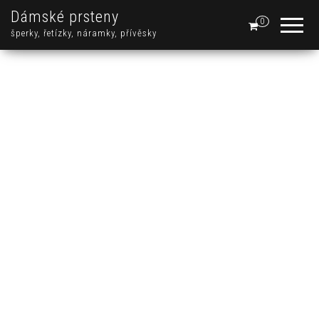
Dámské prsteny
0
šperky, řetízky, náramky, přívěsky