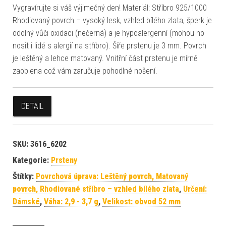
Vygravírujte si váš výjimečný den! Materiál: Stříbro 925/1000
Rhodiovaný povrch – vysoký lesk, vzhled bílého zlata, šperk je
odolný vůči oxidaci (nečerná) a je hypoalergenní (mohou ho
nosit i lidé s alergií na stříbro). Šíře prstenu je 3 mm. Povrch
je leštěný a lehce matovaný. Vnitřní část prstenu je mírně
zaoblena což vám zaručuje pohodlné nošení.
DETAIL
SKU:
3616_6202
Kategorie:
Prsteny
Štítky:
Povrchová úprava: Leštěný povrch, Matovaný
povrch, Rhodiované stříbro – vzhled bílého zlata
,
Určení:
Dámské
,
Váha: 2,9 - 3,7 g
,
Velikost: obvod 52 mm