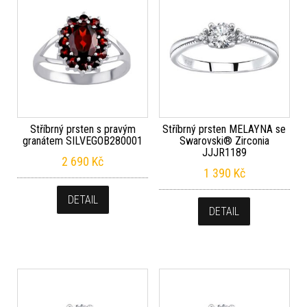
Stříbrný prsten s pravým
Stříbrný prsten MELAYNA se
granátem SILVEGOB280001
Swarovski® Zirconia
JJJR1189
2 690
Kč
1 390
Kč
DETAIL
DETAIL