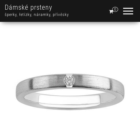
Dámské prsteny
0
šperky, řetízky, náramky, přívěsky