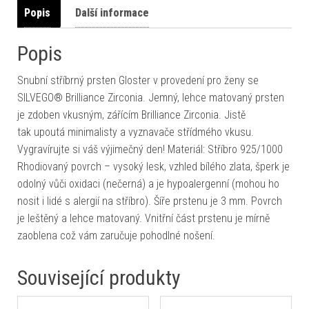
Popis
Další informace
Popis
Snubní stříbrný prsten Gloster v provedení pro ženy se
SILVEGO® Brilliance Zirconia. Jemný, lehce matovaný prsten
je zdoben vkusným, zářícím Brilliance Zirconia. Jistě
tak upoutá minimalisty a vyznavače střídmého vkusu.
Vygravírujte si váš výjimečný den! Materiál: Stříbro 925/1000
Rhodiovaný povrch – vysoký lesk, vzhled bílého zlata, šperk je
odolný vůči oxidaci (nečerná) a je hypoalergenní (mohou ho
nosit i lidé s alergií na stříbro). Šíře prstenu je 3 mm. Povrch
je leštěný a lehce matovaný. Vnitřní část prstenu je mírně
zaoblena což vám zaručuje pohodlné nošení.
Související produkty