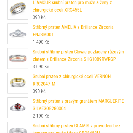
L´AMOUR snubní prsten pro muže a ženy z
chirurgické oceli XRG455L
390
Kč
Stříbrný prsten AMELIA s Brilliance Zirconia
FNJSM001
1 490
Kč
Snubní stříbrný prsten Glowie pozlacený růžovým
zlatem s Brilliance Zirconia SHG1089RWRGP
3 090
Kč
Snubní prsten z chirurgické oceli VERNON
RRC2047-M
390
Kč
Stříbrný prsten s pravým granátem MARGUERITE
SILVEGOB280004
2 190
Kč
Snubní stříbrný prsten GLAMIS v provedení bez