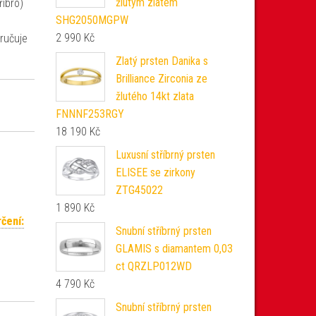
žlutým zlatem
říbro)
SHG2050MGPW
2 990
Kč
ručuje
Zlatý prsten Danika s
Brilliance Zirconia ze
žlutého 14kt zlata
FNNNF253RGY
18 190
Kč
Luxusní stříbrný prsten
ELISEE se zirkony
ZTG45022
1 890
Kč
rčení:
Snubní stříbrný prsten
GLAMIS s diamantem 0,03
ct QRZLP012WD
4 790
Kč
Snubní stříbrný prsten