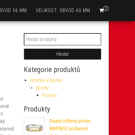
0
OBVOD 56 MM
VELIKOST: OBVOD 60 MM
Hledat:
Hledat
Kategorie produktů
Hodinky a šperky
Šperky
Prsteny
se
eriál:
Produkty
ro
Snubní stříbrný prsten
oký
MARIAGE pozlacený
nečerná)