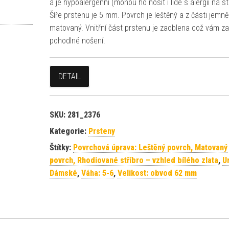
a je hypoalergenní (mohou ho nosit i lidé s alergií na st
Šíře prstenu je 5 mm. Povrch je leštěný a z části jemně
matovaný. Vnitřní část prstenu je zaoblena což vám za
pohodlné nošení.
DETAIL
SKU:
281_2376
Kategorie:
Prsteny
Štítky:
Povrchová úprava: Leštěný povrch, Matovaný
povrch, Rhodiované stříbro – vzhled bílého zlata
,
U
Dámské
,
Váha: 5-6
,
Velikost: obvod 62 mm