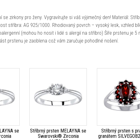
se zirkony pro ženy. Vygravírujte si váš výjimečný den! Materiál: Stříb
t stříbra: AG 925/1000. Rhodiovaný povrch – vysoký lesk, vzhled bí
oalergenní (mohou ho nosit i lidé s alergií na stříbro) Šíře prstenu je 5
 část prstenu je zaoblena což vám zaručuje pohodlné nošení.
ELAYNA se
Stříbrný prsten MELAYNA se
Stříbrný prsten s p
rconia
Swarovski® Zirconia
granátem SILVEGOB