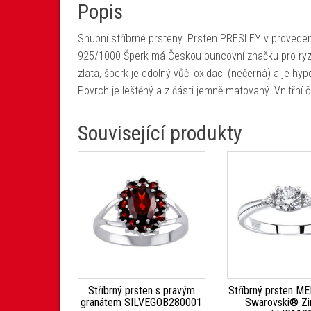
Popis
Snubní stříbrné prsteny. Prsten PRESLEY v provedení 
925/1000 Šperk má Českou puncovní značku pro ryzos
zlata, šperk je odolný vůči oxidaci (nečerná) a je hyp
Povrch je leštěný a z části jemně matovaný. Vnitřní
Související produkty
Stříbrný prsten s pravým
Stříbrný prsten M
granátem SILVEGOB280001
Swarovski® Zi