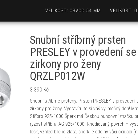
VELIKOST: OBVOD 54 MM
VELIKOST: 
Snubní stříbrný prsten
PRESLEY v provedení se
zirkony pro ženy
QRZLP012W
3 390
Kč
Snubní stříbrné prsteny. Prsten PRESLEY v provedení 
zirkony pro ženy. Vygravírujte si váš výjimečný den! Mat
Stříbro 925/1000 Šperk má Českou puncovní značku p
ryzost stříbra: AG 925/1000. Rhodiovaný povrch – vys
lesk, vzhled bílého zlata, šperk je odolný vůči oxidaci (