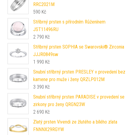
RRC2021M
590
Kč
Stříbrný prsten s přírodním Růženínem
JST11496RU
2 790
Kč
Stříbrný prsten SOPHIA se Swarovski® Zirconia
JJJR0849sw
1 990
Kč
Snubní stříbrný prsten PRESLEY v provedení bez
kamene pro muže i ženy QRZLP012M
3 390
Kč
Snubní stříbrný prsten PARADISE v provedení se
zirkony pro ženy QRGN23W
2 690
Kč
Zlatý prsten Vivendi ze žlutého a bílého zlata
FNNNX29RGYW