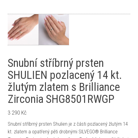
Snubní stříbrný prsten
SHULIEN pozlacený 14 kt.
žlutým zlatem s Brilliance
Zirconia SHG8501RWGP
3 290
Kč
Snubní stříbrný prsten Shulien je z části pozlacený žlutým 14
kt. zlatem a opatřený pěti drobnými SILVEGO® Brilliance