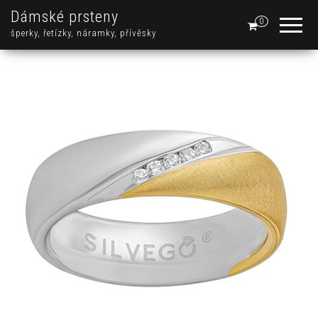
Dámské prsteny
0
šperky, řetízky, náramky, přívěsky