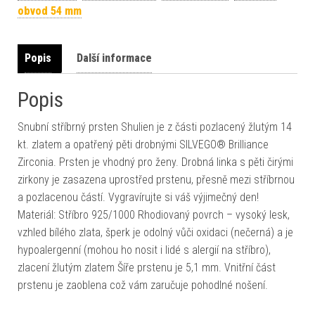
obvod 54 mm
Popis
Další informace
Popis
Snubní stříbrný prsten Shulien je z části pozlacený žlutým 14
kt. zlatem a opatřený pěti drobnými SILVEGO® Brilliance
Zirconia. Prsten je vhodný pro ženy. Drobná linka s pěti čirými
zirkony je zasazena uprostřed prstenu, přesně mezi stříbrnou
a pozlacenou částí. Vygravírujte si váš výjimečný den!
Materiál: Stříbro 925/1000 Rhodiovaný povrch – vysoký lesk,
vzhled bílého zlata, šperk je odolný vůči oxidaci (nečerná) a je
hypoalergenní (mohou ho nosit i lidé s alergií na stříbro),
zlacení žlutým zlatem Šíře prstenu je 5,1 mm. Vnitřní část
prstenu je zaoblena což vám zaručuje pohodlné nošení.