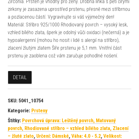
Zirconia. Prsten je vhodný pro ženy. Drobná linka s pěti čirými
zirkony je zasazena uprostřed prstenu, přesně mezi stříbrnou
a pozlacenou částí. Vygravírujte si váš výjimečný den!
Materiál: Stříbro 925/1000 Rhodiovaný povrch – vysoký lesk,
vzhled bílého zlata, šperk je odolný vůči oxidaci (nečerná) a je
hypoalergenní (mohou ho nosit i lidé s alergií na stříbro),
zlacení žlutým zlatem Šíře prstenu je 5,1 mm. Vnitřní část
prstenu je zaoblena což vám zaručuje pohodlné nošení.
DETAIL
SKU:
5041_10754
Kategorie:
Prsteny
Štítky:
Povrchová úprava: Leštěný povrch, Matovaný
povrch, Rhodiované stříbro – vzhled bílého zlata, Zlacení
– žluté zlato
,
Určení: Dámské
,
Váha: 4.0 - 5.2
,
Velikost: