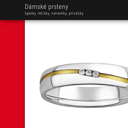
Dámské prsteny
šperky, řetízky, náramky, přívěsky