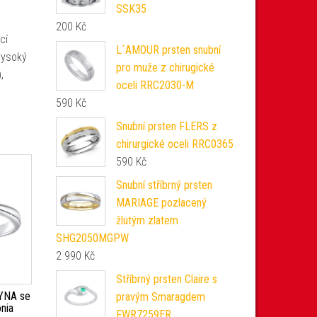
SSK35
200
Kč
cí
L´AMOUR prsten snubní
vysoký
pro muže z chirugické
,
oceli RRC2030-M
590
Kč
Snubní prsten FLERS z
chirurgické oceli RRC0365
590
Kč
Snubní stříbrný prsten
MARIAGE pozlacený
žlutým zlatem
SHG2050MGPW
2 990
Kč
Stříbrný prsten Claire s
AYNA se
pravým Smaragdem
nia
FWR7259ER