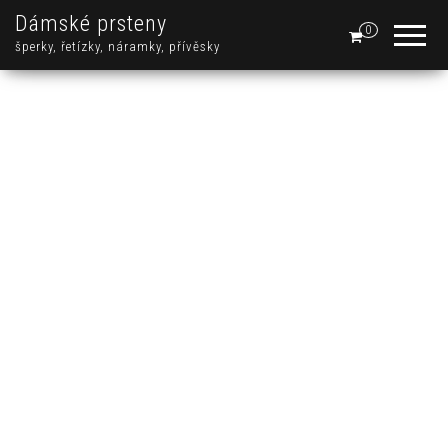
Dámské prsteny
0
šperky, řetízky, náramky, přívěsky