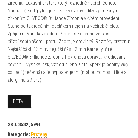
Zirconia. Luxusní prsten, který rozhodně nepřehlédnete.
Nádherně se třpytí a je krásně výrazný i díky výjimečným
zirkonům SILVEGO® Brilliance Zirconia v čirém provedení.
Stane se tak ideálním doplňkem nejen na večírek či ples.
Zpříjemní Vám každý den. Prsten se o jednu velikost
přizpůsobí vašemu prstu. Zhora je otevřený. Rozměry prstenu:
Nejšiřší část: 13 mm, nejužší část: 2 mm Kameny: čiré
SILVEGO® Brilliance Zirconia Povrchová úprava: Rhodiovaný
povrch – vysoký lesk, vzhled bílého zlata, šperk je odolný vůči
oxidaci (nečerná) a je hypoalergenní (mohou ho nosit i lidé s
alergií na stříbro).
DETAIL
SKU:
3532_5994
Kategorie:
Prsteny