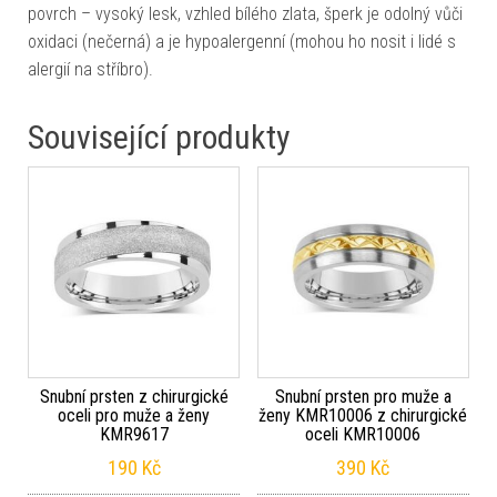
povrch – vysoký lesk, vzhled bílého zlata, šperk je odolný vůči
oxidaci (nečerná) a je hypoalergenní (mohou ho nosit i lidé s
alergií na stříbro).
Související produkty
Snubní prsten z chirurgické
Snubní prsten pro muže a
oceli pro muže a ženy
ženy KMR10006 z chirurgické
KMR9617
oceli KMR10006
190
Kč
390
Kč