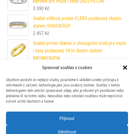
kamene pro muže i ženy QRZLP012M
3 390
Kč
Snubní stříbrný prsten FLERS pozlacený žlutým
zlatem SHG0365GP
2 457
Kč
Snubní prsten Glamis z chirurgické oceli pro muže
i ženy pozlacený 18 kt žlutým zlatem
RRC8453GPM
690
Kč
Spravovat souhlas s cookies
Stříbrný prsten SOPHIA se Swarovski® Zirconia
Abychom poskytli co nejlepší služby, používáme k ukládání a/nebo přístupu k
JJJR0849sw
informacím o zařízení, technologie jako jsou soubory cookies. Souhlas s těmito
1 990
Kč
technologiemi nám umožní zpracovávat údaje, jako je chování při procházení nebo
jedinečná ID na tomto webu. Nesouhlas nebo odvolání souhlasu může nepříznivě
Zlatý prsten Stacey ze žlutého zlata s čirými
ovlivnit určité vlastnosti a funkce.
Brilliance Zirconia FNNNR30RGYW
11 990
Kč
Příjmout
Odmítnout