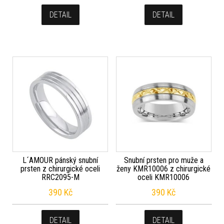
DETAIL
DETAIL
L´AMOUR pánský snubní
Snubní prsten pro muže a
prsten z chirurgické oceli
ženy KMR10006 z chirurgické
RRC2095-M
oceli KMR10006
390
Kč
390
Kč
DETAIL
DETAIL