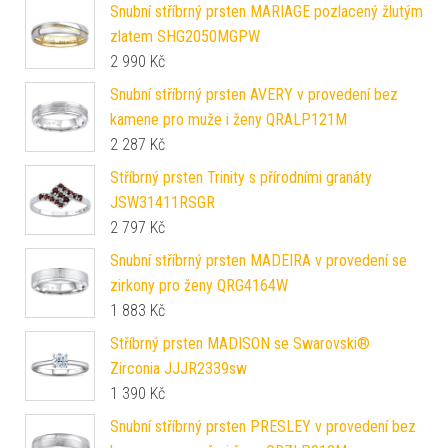
Snubní stříbrný prsten MARIAGE pozlacený žlutým
zlatem SHG2050MGPW
2 990
Kč
Snubní stříbrný prsten AVERY v provedení bez
kamene pro muže i ženy QRALP121M
2 287
Kč
Stříbrný prsten Trinity s přírodními granáty
JSW31411RSGR
2 797
Kč
Snubní stříbrný prsten MADEIRA v provedení se
zirkony pro ženy QRG4164W
1 883
Kč
Stříbrný prsten MADISON se Swarovski®
Zirconia JJJR2339sw
1 390
Kč
Snubní stříbrný prsten PRESLEY v provedení bez