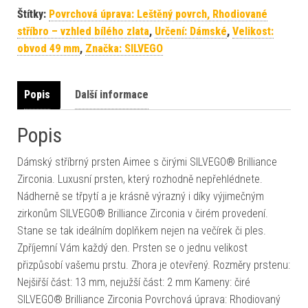
Štítky:
Povrchová úprava: Leštěný povrch, Rhodiované
stříbro – vzhled bílého zlata
,
Určení: Dámské
,
Velikost:
obvod 49 mm
,
Značka: SILVEGO
Popis
Další informace
Popis
Dámský stříbrný prsten Aimee s čirými SILVEGO® Brilliance
Zirconia. Luxusní prsten, který rozhodně nepřehlédnete.
Nádherně se třpytí a je krásně výrazný i díky výjimečným
zirkonům SILVEGO® Brilliance Zirconia v čirém provedení.
Stane se tak ideálním doplňkem nejen na večírek či ples.
Zpříjemní Vám každý den. Prsten se o jednu velikost
přizpůsobí vašemu prstu. Zhora je otevřený. Rozměry prstenu:
Nejšiřší část: 13 mm, nejužší část: 2 mm Kameny: čiré
SILVEGO® Brilliance Zirconia Povrchová úprava: Rhodiovaný