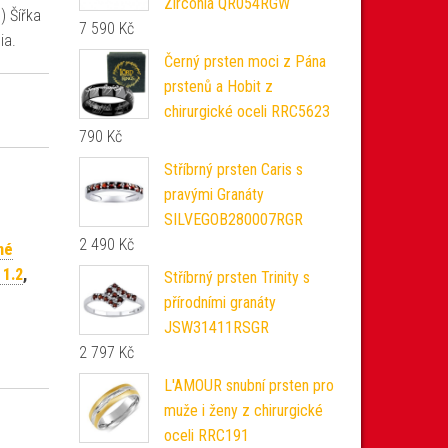
Zirconia QR054RGW
) Šířka
7 590
Kč
ia.
Černý prsten moci z Pána
prstenů a Hobit z
chirurgické oceli RRC5623
790
Kč
Stříbrný prsten Caris s
pravými Granáty
SILVEGOB280007RGR
2 490
Kč
né
 1.2
,
Stříbrný prsten Trinity s
přírodními granáty
JSW31411RSGR
2 797
Kč
L'AMOUR snubní prsten pro
muže i ženy z chirurgické
oceli RRC191