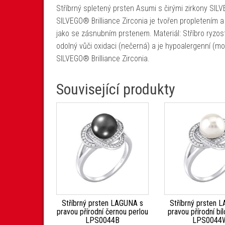
Stříbrný spletený prsten Asumi s čirými zirkony SILV
SILVEGO® Brilliance Zirconia je tvořen propletením 
jako se zásnubním prstenem. Materiál: Stříbro ryzos
odolný vůči oxidaci (nečerná) a je hypoalergenní (moho
SILVEGO® Brilliance Zirconia.
Související produkty
Stříbrný prsten LAGUNA s
Stříbrný prsten 
pravou přírodní černou perlou
pravou přírodní bí
LPS0044B
LPS0044