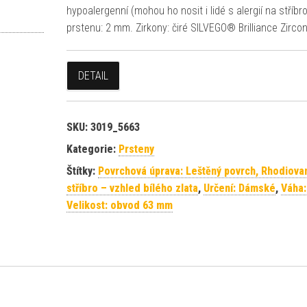
hypoalergenní (mohou ho nosit i lidé s alergií na stříbro
prstenu: 2 mm. Zirkony: čiré SILVEGO® Brilliance Zircon
DETAIL
SKU:
3019_5663
Kategorie:
Prsteny
Štítky:
Povrchová úprava: Leštěný povrch, Rhodiova
stříbro – vzhled bílého zlata
,
Určení: Dámské
,
Váha:
Velikost: obvod 63 mm