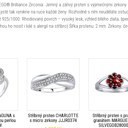
EGO® Brilliance Zirconia. Jemný a zářivý prsten s výjimečnými zirkony
a jistě tak vynikne na ruce každé ženy. Rozhodně s ním neuděláte ostu
t 925/1000. Rhodiovaný povrch – vysoký lesk, vzhled bílého zlata, šper
u ho nosit i lidé s alergií na stříbro) Šířka prstenu: 2 mm. Zirkony: čir
LAGUNA s
Stříbrný prsten CHARLOTTE
Stříbrný prsten s p
lou perlou
s micro zirkony JJJR0374
granátem MARGUE
W
SILVEGOB2800