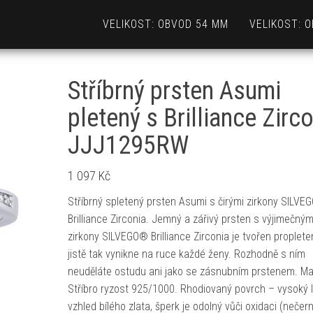
VELIKOST: OBVOD 54 MM
VELIKOST: 
Stříbrný prsten Asumi
pletený s Brilliance Zirc
JJJ1295RW
1 097
Kč
Stříbrný spletený prsten Asumi s čirými zirkony SILV
Brilliance Zirconia. Jemný a zářivý prsten s výjimečným
zirkony SILVEGO® Brilliance Zirconia je tvořen proplete
jistě tak vynikne na ruce každé ženy. Rozhodně s ním
neuděláte ostudu ani jako se zásnubním prstenem. Mat
Stříbro ryzost 925/1000. Rhodiovaný povrch – vysoký l
vzhled bílého zlata, šperk je odolný vůči oxidaci (nečern