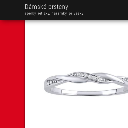
Dámské prsteny
šperky, řetízky, náramky, přívěsky