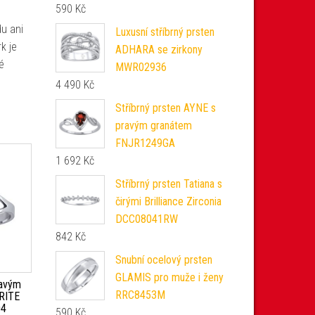
590
Kč
du ani
Luxusní stříbrný prsten
k je
ADHARA se zirkony
é
MWR02936
4 490
Kč
Stříbrný prsten AYNE s
pravým granátem
FNJR1249GA
1 692
Kč
Stříbrný prsten Tatiana s
čirými Brilliance Zirconia
DCC08041RW
842
Kč
Snubní ocelový prsten
GLAMIS pro muže i ženy
ravým
RRC8453M
RITE
04
590
Kč