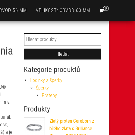
0
OBVOD 56 MM
VELIKOST: OBVOD 60 MM
Hledat:
onia
Hledat
Kategorie produktů
Hodinky a šperky
EGO®
Šperky
i
Prsteny
ním a
Produkty
eriál:
Zlatý prsten Cereborn z
esk,
bílého zlata s Brilliance
á) a je