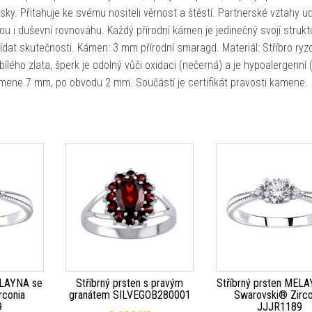
y. Přitahuje ke svému nositeli věrnost a štěstí. Partnerské vztahy ud
ckou i duševní rovnováhu. Každý přírodní kámen je jedinečný svojí struk
ídat skutečnosti. Kámen: 3 mm přírodní smaragd. Materiál: Stříbro ryz
ílého zlata, šperk je odolný vůči oxidaci (nečerná) a je hypoalergenní
u kamene 7 mm, po obvodu 2 mm. Součástí je certifikát pravosti kamene.
ELAYNA se
Stříbrný prsten s pravým
Stříbrný prsten MEL
rconia
granátem SILVEGOB280001
Swarovski® Zirco
9
JJJR1189