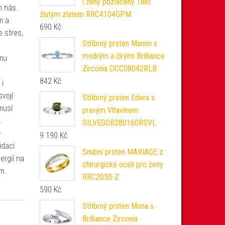
i ženy pozlacený 18kt
m nás.
žlutým zlatem RRC4104GPM
m a
690
Kč
e stres,
Stříbrný prsten Manon s
modrým a čirými Brilliance
mu
Zirconia DCC08042RLB
842
Kč
 i
vojí
Stříbrný prsten Edera s
musí
pravým Vltavínem
.
SILVEGOB280160RSVL
–
9 190
Kč
idaci
Snubní prsten MARIAGE z
ergií na
chirurgické oceli pro ženy
m.
RRC2050-Z
590
Kč
Stříbrný prsten Mona s
Brilliance Zirconia