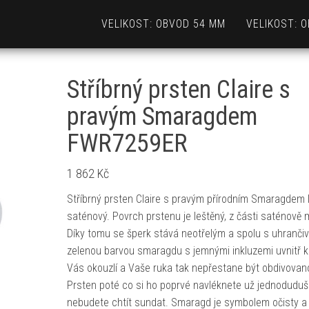
VELIKOST: OBVOD 54 MM
VELIKOST: 
Stříbrný prsten Claire s
pravým Smaragdem
FWR7259ER
1 862
Kč
Stříbrný prsten Claire s pravým přírodním Smaragdem l
saténový. Povrch prstenu je leštěný, z části saténově 
Díky tomu se šperk stává neotřelým a spolu s uhranči
zelenou barvou smaragdu s jemnými inkluzemi uvnitř
Vás okouzlí a Vaše ruka tak nepřestane být obdivovan
Prsten poté co si ho poprvé navléknete už jednodudu
nebudete chtít sundat. Smaragd je symbolem očisty a