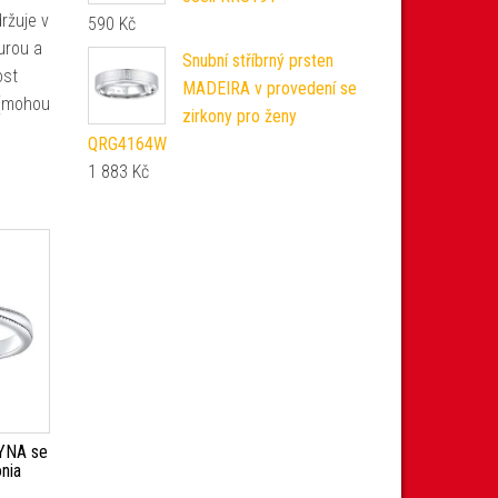
ržuje v
590
Kč
turou a
Snubní stříbrný prsten
ost
MADEIRA v provedení se
 (mohou
zirkony pro ženy
QRG4164W
1 883
Kč
AYNA se
nia