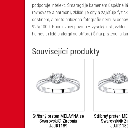
podporuje intelekt. Smaragd je kamenem úspěšné lásk
rovnováze a harmonii, zklidňuje city a zajišťuje fyzi
odstínem, a proto přiložená fotografie nemusí odpov
925/1000. Rhodiovaný povrch – vysoký lesk, vzhled b
ho nosit i lidé s alergií na stříbro) Šířka prstenu: 
Související produkty
Stříbrný prsten MELAYNA se
Stříbrný prsten M
Swarovski® Zirconia
Swarovski® Zi
JJJR1189
JJJR118