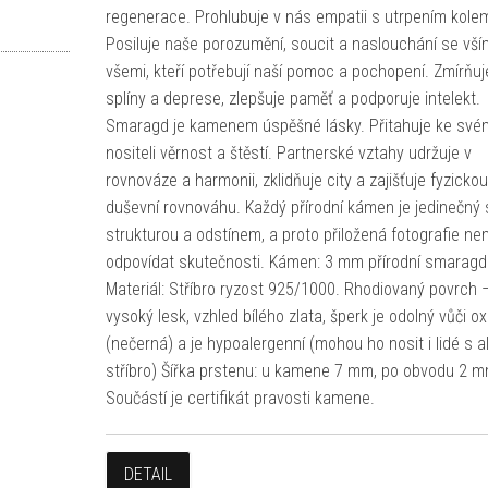
regenerace. Prohlubuje v nás empatii s utrpením kole
Posiluje naše porozumění, soucit a naslouchání se vší
všemi, kteří potřebují naší pomoc a pochopení. Zmírňuj
splíny a deprese, zlepšuje paměť a podporuje intelekt.
Smaragd je kamenem úspěšné lásky. Přitahuje ke své
nositeli věrnost a štěstí. Partnerské vztahy udržuje v
rovnováze a harmonii, zklidňuje city a zajišťuje fyzickou
duševní rovnováhu. Každý přírodní kámen je jedinečný s
strukturou a odstínem, a proto přiložená fotografie ne
odpovídat skutečnosti. Kámen: 3 mm přírodní smaragd
Materiál: Stříbro ryzost 925/1000. Rhodiovaný povrch 
vysoký lesk, vzhled bílého zlata, šperk je odolný vůči ox
(nečerná) a je hypoalergenní (mohou ho nosit i lidé s al
stříbro) Šířka prstenu: u kamene 7 mm, po obvodu 2 m
Součástí je certifikát pravosti kamene.
DETAIL