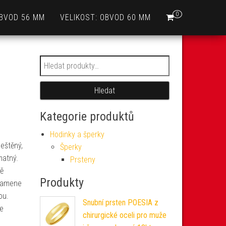
0
OBVOD 56 MM
VELIKOST: OBVOD 60 MM
Hledat:
Hledat
Kategorie produktů
Hodinky a šperky
eštěný,
Šperky
matný.
Prsteny
vě
Produkty
 kamene
ou.
Snubní prsten POESIA z
še
chirurgické oceli pro muže