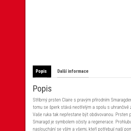
Popis
Další informace
Popis
Stříbrný prsten Claire s pravým přírodním Smaragdem
tomu se šperk stává neotřelým a spolu s uhrančivě
Vaše ruka tak nepřestane být obdivovanou. Prsten p
Smaragd je symbolem očisty a regenerace. Prohlubuj
naslouchání se vším a všemi, kteří potřebují naší p