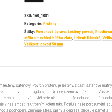
SKU:
160_1081
Kategorie:
Prsteny
Štítky:
Povrchová úprava: Leštěný povrch, Rhodiova
stříbro – vzhled bílého zlata
,
Určení: Dámské
,
Velik
Velikost: obvod 58 mm
 leštěný, saténový. Povrch prstenu je leštěný, z části saténově matný
 zelenou barvou smaragdu s jemnými inkluzemi uvnitř kamene Vás okou
oté co si ho poprvé navléknete už jednoduduše nebudete chtít sunda
e v nás empatii s utrpením kolem nás. Posiluje naše porozumění, sou
omoc a pochopení. Zmírňuje stres, splíny a deprese, zlepšuje paměť a