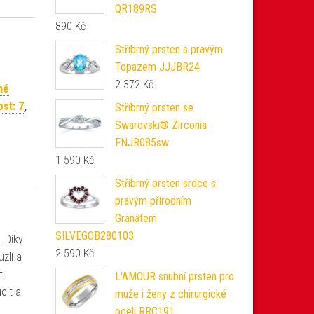
QR189RS
890
Kč
Stříbrný prsten s pravým
Topazem JJJBR24
2 372
Kč
né
ost: 7
,
Stříbrný prsten se
Swarovski® Zirconia
FNJR085sw
1 590
Kč
Stříbrný prsten srdce s
pravým přírodním
Granátem
SILVEGOB280103
. Díky
2 590
Kč
zlí a
t.
L'AMOUR snubní prsten pro
cit a
muže i ženy z chirurgické
oceli RRC191