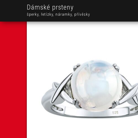
Dámské prsteny
šperky, řetízky, náramky, přívěsky