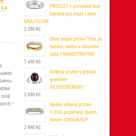
né
PRESLEY v provedení bez
 3.4
kamene pro muže i ženy
QRZLP012M
3 390
Kč
Zlatý snubní prsten Triss ze
žlutého, bílého a růžového
zlata FNNNB37RGYRW
7 490
Kč
a
Stříbrný prsten s pravým
budete
granátem
 Svému
SILVEGOB280001
lidské
2 690
Kč
 svojí
povrch –
Snubní stříbrný prsten
FLERS pozlacený žlutým
zlatem SHG0365GP
2 890
Kč