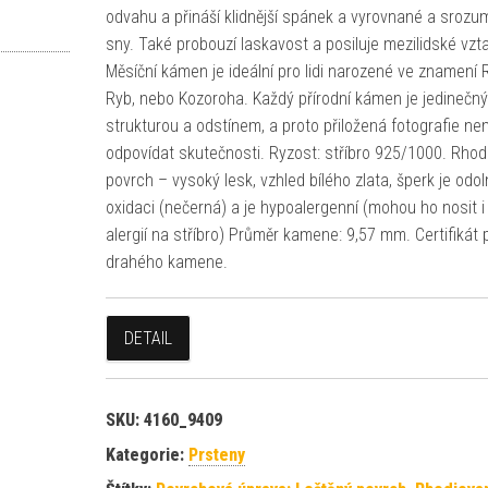
odvahu a přináší klidnější spánek a vyrovnané a srozum
sny. Také probouzí laskavost a posiluje mezilidské vzt
Měsíční kámen je ideální pro lidi narozené ve znamení 
Ryb, nebo Kozoroha. Každý přírodní kámen je jedinečný
strukturou a odstínem, a proto přiložená fotografie ne
odpovídat skutečnosti. Ryzost: stříbro 925/1000. Rho
povrch – vysoký lesk, vzhled bílého zlata, šperk je odol
oxidaci (nečerná) a je hypoalergenní (mohou ho nosit i 
alergií na stříbro) Průměr kamene: 9,57 mm. Certifikát 
drahého kamene.
DETAIL
SKU:
4160_9409
Kategorie:
Prsteny