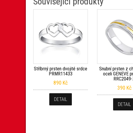
Související produkty
Stříbrný prsten dvojité srdce
Snubní prsten z ch
PRMR11433
oceli GENEVE p
RRC2049-
890
Kč
390
Kč
DETAIL
DETAIL