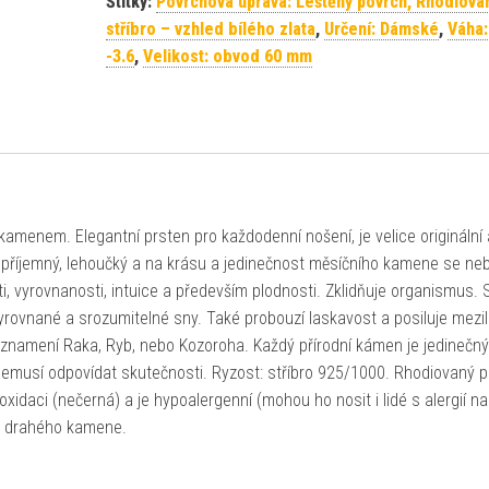
Štítky:
Povrchová úprava: Leštěný povrch, Rhodiova
stříbro – vzhled bílého zlata
,
Určení: Dámské
,
Váha:
-3.6
,
Velikost: obvod 60 mm
amenem. Elegantní prsten pro každodenní nošení, je velice originální 
 příjemný, lehoučký a na krásu a jedinečnost měsíčního kamene se ne
, vyrovnanosti, intuice a především plodnosti. Zklidňuje organismus.
vyrovnané a srozumitelné sny. Také probouzí laskavost a posiluje mezi
e znamení Raka, Ryb, nebo Kozoroha. Každý přírodní kámen je jedinečný
 nemusí odpovídat skutečnosti. Ryzost: stříbro 925/1000. Rhodiovaný 
 oxidaci (nečerná) a je hypoalergenní (mohou ho nosit i lidé s alergií na
ti drahého kamene.