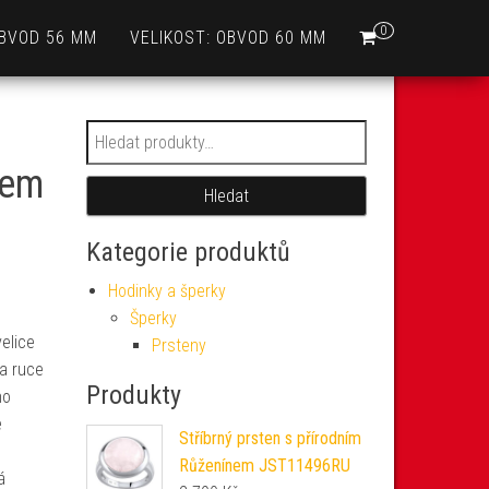
0
OBVOD 56 MM
VELIKOST: OBVOD 60 MM
Hledat:
nem
Hledat
Kategorie produktů
Hodinky a šperky
Šperky
elice
Prsteny
Na ruce
Produkty
ho
e
Stříbrný prsten s přírodním
Růženínem JST11496RU
á