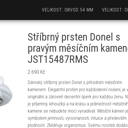
VELIKOST: OBVOD 54 MM
VELIKOST: 
Stříbrný prsten Donel s
pravým měsíčním kame
JST15487RMS
2 690
Kč
Dámský stříbrný prsten Donel s přírodním měsíčním
kamenem. Elegantní prsten pro každodenní nošení, je v
originální a zároveň decentní šperk pro každou ženu. 
je příjemný, lehoučký a na krásu a jedinečnost měsíční
kamene se nebudete moci vynadívat. Měsíční kámen j
symbolem jemnosti, vyrovnanosti, intuice a především
plodnosti. Zklidňuje organismus. Svému nositeli dodáv