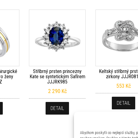
irurgické
Stříbrný prsten princezny
Keltský stříbrný prs
ro ženy
Kate se syntetickým Safírem
zirkony JJJR08
Z
JJJRK985
553
Kč
2 290
Kč
DETAIL
DETAIL
Abychom poskytli co nejlepší služby, p