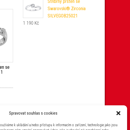
Stříbrný prsten se
Swarovski® Zirconia
SILVEGOB25021
1 190
Kč
ten se
11
Spravovat souhlas s cookies
oužíváme k ukládání a/nebo přístupu k informacím o zařízení, technologie jako jsou