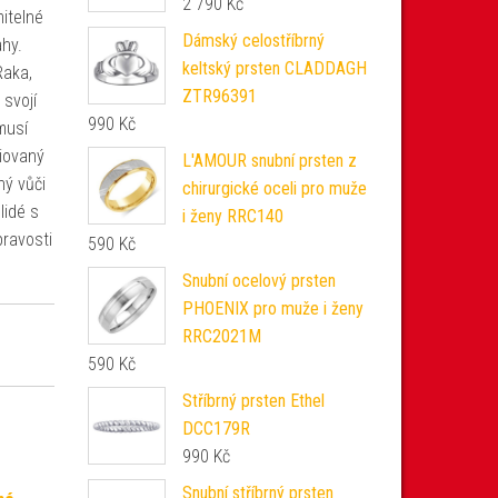
2 790
Kč
itelné
Dámský celostříbrný
ahy.
keltský prsten CLADDAGH
Raka,
ZTR96391
 svojí
990
Kč
musí
diovaný
L'AMOUR snubní prsten z
ný vůči
chirurgické oceli pro muže
lidé s
i ženy RRC140
pravosti
590
Kč
Snubní ocelový prsten
PHOENIX pro muže i ženy
RRC2021M
590
Kč
Stříbrný prsten Ethel
DCC179R
990
Kč
Snubní stříbrný prsten