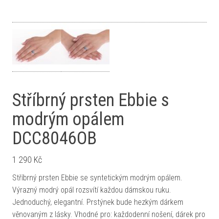
Stříbrný prsten Ebbie s
modrým opálem
DCC8046OB
1 290
Kč
Stříbrný prsten Ebbie se syntetickým modrým opálem.
Výrazný modrý opál rozsvítí každou dámskou ruku.
Jednoduchý, elegantní. Prstýnek bude hezkým dárkem
věnovaným z lásky. Vhodné pro: každodenní nošení, dárek pro