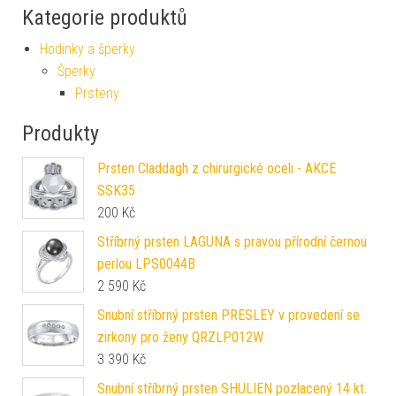
Kategorie produktů
Hodinky a šperky
Šperky
Prsteny
Produkty
Prsten Claddagh z chirurgické oceli - AKCE
SSK35
200
Kč
Stříbrný prsten LAGUNA s pravou přírodní černou
perlou LPS0044B
2 590
Kč
Snubní stříbrný prsten PRESLEY v provedení se
zirkony pro ženy QRZLP012W
3 390
Kč
Snubní stříbrný prsten SHULIEN pozlacený 14 kt.