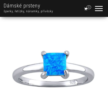
Dámské prsteny
0
šperky, řetízky, náramky, přívěsky