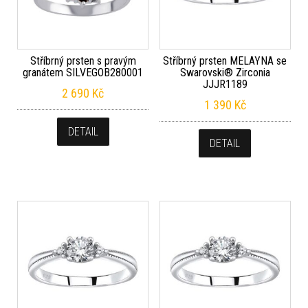
Stříbrný prsten s pravým
Stříbrný prsten MELAYNA se
granátem SILVEGOB280001
Swarovski® Zirconia
JJJR1189
2 690
Kč
1 390
Kč
DETAIL
DETAIL