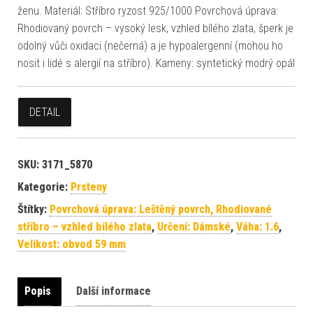
ženu. Materiál: Stříbro ryzost 925/1000 Povrchová úprava:
Rhodiovaný povrch – vysoký lesk, vzhled bílého zlata, šperk je
odolný vůči oxidaci (nečerná) a je hypoalergenní (mohou ho
nosit i lidé s alergií na stříbro). Kameny: syntetický modrý opál
DETAIL
SKU:
3171_5870
Kategorie:
Prsteny
Štítky:
Povrchová úprava: Leštěný povrch, Rhodiované
stříbro – vzhled bílého zlata
,
Určení: Dámské
,
Váha: 1.6
,
Velikost: obvod 59 mm
Popis
Další informace