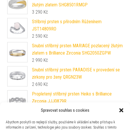
žlutým zlatem SHG8501RMGP
3 290
Kč
Stříbrný prsten s přírodním Růženínem
JST14809RO
2 590
Kč
Snubní stříbrný prsten MARIAGE pozlacený žlutým
zlatem s Brilliance Zirconia SHG2050ZGPW
2 990
Kč
Snubní stříbrný prsten PARADISE v provedení se
zirkony pro ženy QRGN23W
2 690
Kč
Propletený stříbrný prsten Heiko s Brilliance
Zirconia JJJ0879R
1 190
Kč
Spravovat souhlas s cookies
Snubní ocelový prsten PHOENIX pro muže i ženy
Abychom poskytli co nejlepší služby, používáme k ukládání a/nebo přístupu k
RRC2021M
informacím o zařízení, technologie jako jsou soubory cookies. Souhlas s těmito