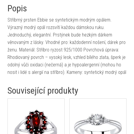
Popis
Stříbrný prsten Ebbie se syntetickým modrým opálem.
Výrazný modrý opál rozsvítí každou dámskou ruku.
Jednoduchý, elegantní. Prstýnek bude hezkým dárkem
věnovaným z lásky. Vhodné pro: každodenní nošení, dárek pro
ženu. Materiál: Stříbro ryzost 925/1000 Povrchová úprava:
Rhodiovaný povrch – vysoký lesk, vzhled bílého zlata, šperk je
odolný vůči oxidaci (nečerná) a je hypoalergenní (mohou ho
nosit i lidé s alergií na stříbro). Kameny: syntetický modrý opál
Související produkty