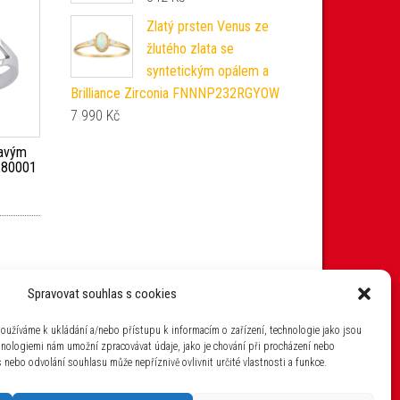
Zlatý prsten Venus ze
žlutého zlata se
syntetickým opálem a
Brilliance Zirconia FNNNP232RGYOW
7 990
Kč
ravým
280001
Spravovat souhlas s cookies
oužíváme k ukládání a/nebo přístupu k informacím o zařízení, technologie jako jsou
hnologiemi nám umožní zpracovávat údaje, jako je chování při procházení nebo
nebo odvolání souhlasu může nepříznivě ovlivnit určité vlastnosti a funkce.