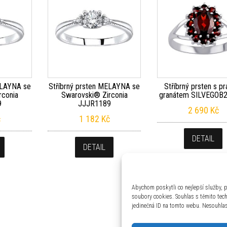
ELAYNA se
Stříbrný prsten MELAYNA se
Stříbrný prsten s p
rconia
Swarovski® Zirconia
granátem SILVEGOB
9
JJJR1189
2 690
Kč
č
1 182
Kč
DETAIL
DETAIL
Abychom poskytli co nejlepší služby, p
soubory cookies. Souhlas s těmito tec
jedinečná ID na tomto webu. Nesouhlas 