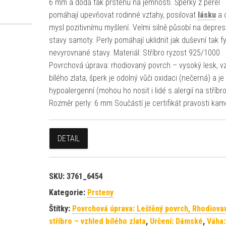
6 mm a dodá tak prstenu na jemnosti. Šperky z perel
pomáhají upevňovat rodinné vztahy, posilovat
lásku
a o
mysl pozitivnímu myšlení. Velmi silně působí na depres
stavy samoty. Perly pomáhají uklidnit jak duševní tak f
nevyrovnané stavy. Materiál: Stříbro ryzost 925/1000
Povrchová úprava: rhodiovaný povrch – vysoký lesk, v
bílého zlata, šperk je odolný vůči oxidaci (nečerná) a je
hypoalergenní (mohou ho nosit i lidé s alergií na stříbro
Rozměr perly: 6 mm Součástí je certifikát pravosti kam
DETAIL
SKU:
3761_6454
Kategorie:
Prsteny
Štítky:
Povrchová úprava: Leštěný povrch, Rhodiova
stříbro – vzhled bílého zlata
,
Určení: Dámské
,
Váha: