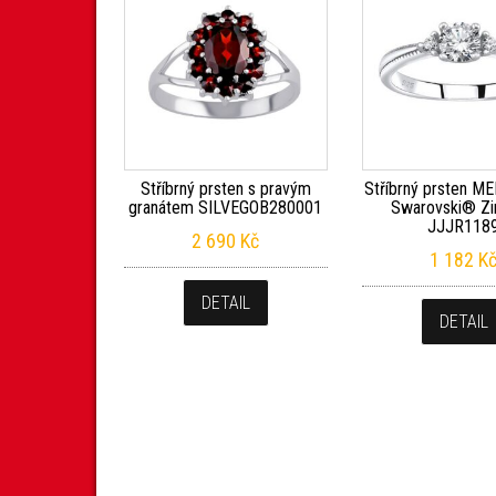
Stříbrný prsten s pravým
Stříbrný prsten M
granátem SILVEGOB280001
Swarovski® Zi
JJJR118
2 690
Kč
1 182
K
DETAIL
DETAIL