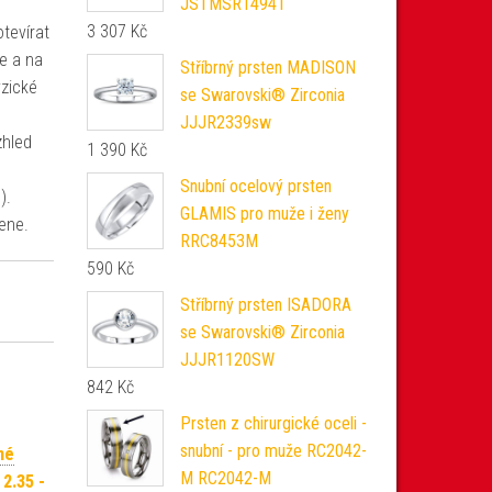
JSTMSR14941
3 307
Kč
tevírat
e a na
Stříbrný prsten MADISON
yzické
se Swarovski® Zirconia
JJJR2339sw
zhled
1 390
Kč
Snubní ocelový prsten
).
GLAMIS pro muže i ženy
ene.
RRC8453M
590
Kč
Stříbrný prsten ISADORA
se Swarovski® Zirconia
JJJR1120SW
842
Kč
Prsten z chirurgické oceli -
snubní - pro muže RC2042-
né
M RC2042-M
 2.35 -