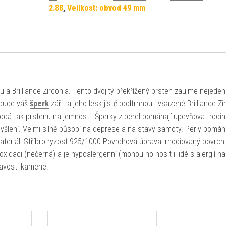
2.88
,
Velikost: obvod 49 mm
u a Brilliance Zirconia. Tento dvojitý překřížený prsten zaujme nejeden
 bude váš
šperk
zářit a jeho lesk jistě podtrhnou i vsazené Brilliance Zi
dodá tak prstenu na jemnosti. Šperky z perel pomáhají upevňovat rodi
yšlení. Velmi silně působí na deprese a na stavy samoty. Perly pomáha
Materiál: Stříbro ryzost 925/1000 Povrchová úprava: rhodiovaný povrch
 oxidaci (nečerná) a je hypoalergenní (mohou ho nosit i lidé s alergií na
pravosti kamene.