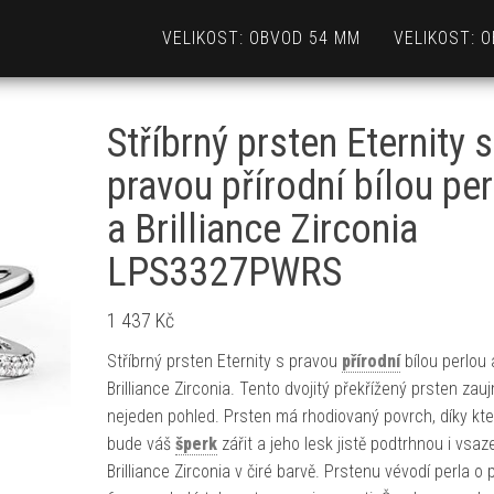
VELIKOST: OBVOD 54 MM
VELIKOST: 
Stříbrný prsten Eternity s
pravou přírodní bílou pe
a Brilliance Zirconia
LPS3327PWRS
1 437
Kč
Stříbrný prsten Eternity s pravou
přírodní
bílou perlou 
Brilliance Zirconia. Tento dvojitý překřížený prsten zau
nejeden pohled. Prsten má rhodiovaný povrch, díky kt
bude váš
šperk
zářit a jeho lesk jistě podtrhnou i vsa
Brilliance Zirconia v čiré barvě. Prstenu vévodí perla o