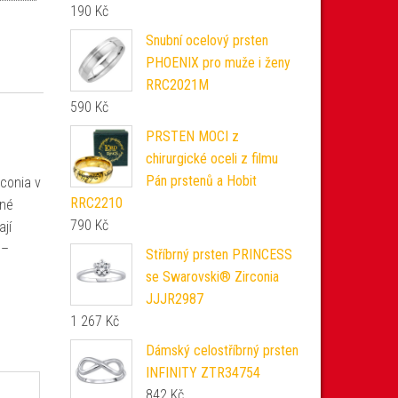
190
Kč
Snubní ocelový prsten
PHOENIX pro muže i ženy
RRC2021M
590
Kč
PRSTEN MOCI z
chirurgické oceli z filmu
Pán prstenů a Hobit
rconia v
RRC2210
nné
790
Kč
jí
 –
Stříbrný prsten PRINCESS
se Swarovski® Zirconia
JJJR2987
1 267
Kč
Dámský celostříbrný prsten
INFINITY ZTR34754
842
Kč