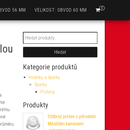
0
OBVOD 56 MM
VELIKOST: OBVOD 60 MM
Hledat:
rlou
Hledat
Kategorie produktů
Hodinky a šperky
Šperky
Prsteny
a
jme
Produkty
erému
Stříbrný prsten s přírodním
zené
Měsíčním kamenem
 průměru