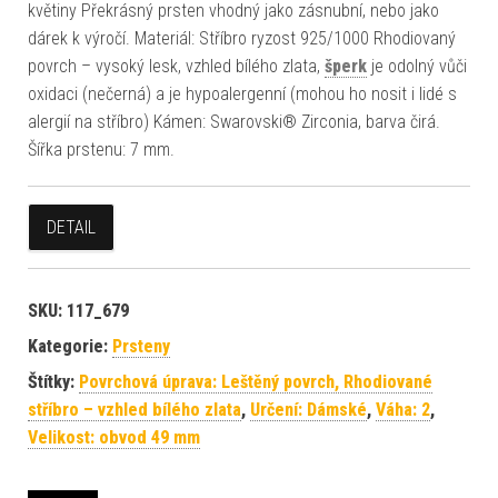
květiny Překrásný prsten vhodný jako zásnubní, nebo jako
dárek k výročí. Materiál: Stříbro ryzost 925/1000 Rhodiovaný
povrch – vysoký lesk, vzhled bílého zlata,
šperk
je odolný vůči
oxidaci (nečerná) a je hypoalergenní (mohou ho nosit i lidé s
alergií na stříbro) Kámen: Swarovski® Zirconia, barva čirá.
Šířka prstenu: 7 mm.
DETAIL
SKU:
117_679
Kategorie:
Prsteny
Štítky:
Povrchová úprava: Leštěný povrch, Rhodiované
stříbro – vzhled bílého zlata
,
Určení: Dámské
,
Váha: 2
,
Velikost: obvod 49 mm