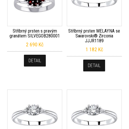
Stříbrný prsten s pravým
Stříbrný prsten MELAYNA se
granátem SILVEGOB280001
Swarovski® Zirconia
JJJR1189
2 690
Kč
1 182
Kč
DETAIL
DETAIL