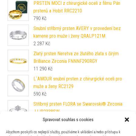
PRSTEN MOCI z chirurgické oceli z filmu Pán
prstenů a Hobit RRC2210
790
Kč
Snubní stříbrný prsten AVERY v provedení bez
kamene pro muže i ženy QRALP121M
2 287
Kč
Zlatý prsten Neretva ze žlutého zlata s čirým
Brilliance Zirconia FNNNF290RGY
11 290
Kč
L´AMOUR snubní prsten z chirurgické oceli pro
muže a ženy RC2129
590
Kč
Stříbrný prsten FLORA se Swarovski® Zirconia
JJJR2338SW
1 267
Kč
Spravovat souhlas s cookies
Stříbrný prsten LAGUNA s pravou přírodní bílou
Abychom poskytli co nejlepší služby, používáme k ukládání a/nebo přístupu k