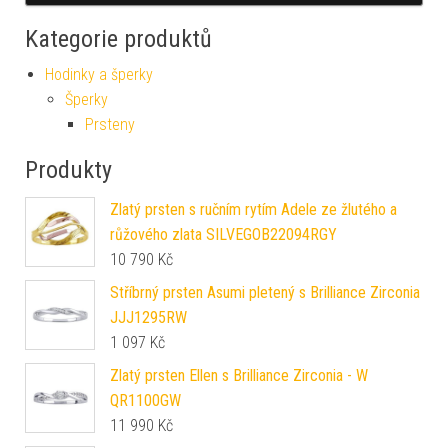
Kategorie produktů
Hodinky a šperky
Šperky
Prsteny
Produkty
Zlatý prsten s ručním rytím Adele ze žlutého a
růžového zlata SILVEGOB22094RGY
10 790
Kč
Stříbrný prsten Asumi pletený s Brilliance Zirconia
JJJ1295RW
1 097
Kč
Zlatý prsten Ellen s Brilliance Zirconia - W
QR1100GW
11 990
Kč