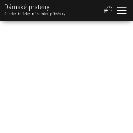
Dámské prsteny
0
šperky, řetízky, náramky, přívěsky