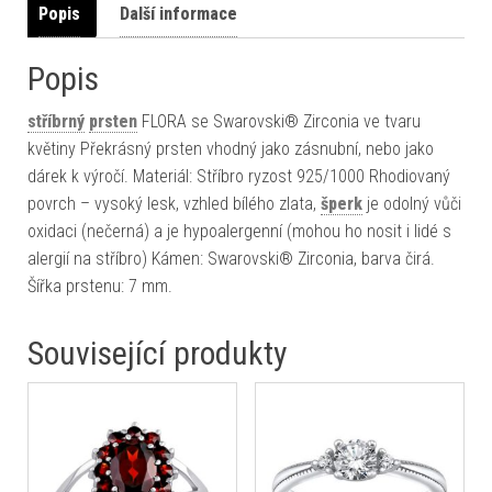
Popis
Další informace
Popis
stříbrný
prsten
FLORA se Swarovski® Zirconia ve tvaru
květiny Překrásný prsten vhodný jako zásnubní, nebo jako
dárek k výročí. Materiál: Stříbro ryzost 925/1000 Rhodiovaný
povrch – vysoký lesk, vzhled bílého zlata,
šperk
je odolný vůči
oxidaci (nečerná) a je hypoalergenní (mohou ho nosit i lidé s
alergií na stříbro) Kámen: Swarovski® Zirconia, barva čirá.
Šířka prstenu: 7 mm.
Související produkty