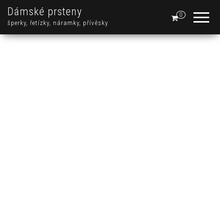
Dámské prsteny
0
šperky, řetízky, náramky, přívěsky