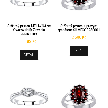
Stříbrný prsten MELAYNA se
Stříbrný prsten s pravým
Swarovski® Zirconia
granátem SILVEGOB280001
JJJR1189
2 690
Kč
1 182
Kč
DETAIL
DETAIL