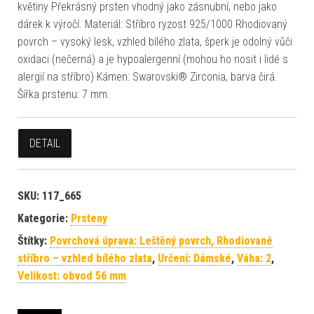
květiny Překrásný prsten vhodný jako zásnubní, nebo jako
dárek k výročí. Materiál: Stříbro ryzost 925/1000 Rhodiovaný
povrch – vysoký lesk, vzhled bílého zlata, šperk je odolný vůči
oxidaci (nečerná) a je hypoalergenní (mohou ho nosit i lidé s
alergií na stříbro) Kámen: Swarovski® Zirconia, barva čirá.
Šířka prstenu: 7 mm.
DETAIL
SKU:
117_665
Kategorie:
Prsteny
Štítky:
Povrchová úprava: Leštěný povrch, Rhodiované
stříbro – vzhled bílého zlata
,
Určení: Dámské
,
Váha: 2
,
Velikost: obvod 56 mm