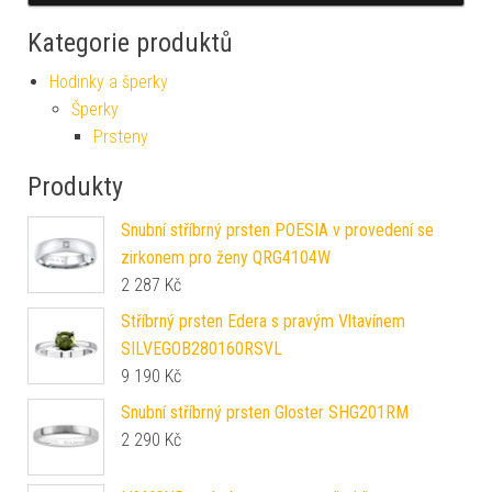
Kategorie produktů
Hodinky a šperky
Šperky
Prsteny
Produkty
Snubní stříbrný prsten POESIA v provedení se
zirkonem pro ženy QRG4104W
2 287
Kč
Stříbrný prsten Edera s pravým Vltavínem
SILVEGOB280160RSVL
9 190
Kč
Snubní stříbrný prsten Gloster SHG201RM
2 290
Kč