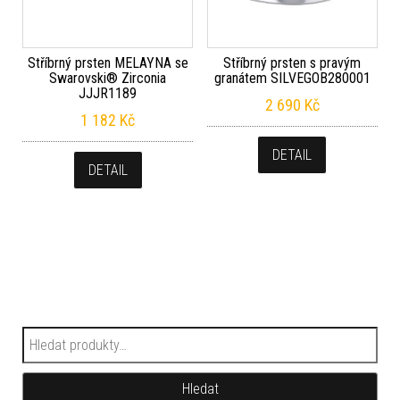
Stříbrný prsten MELAYNA se
Stříbrný prsten s pravým
Swarovski® Zirconia
granátem SILVEGOB280001
JJJR1189
2 690
Kč
1 182
Kč
DETAIL
DETAIL
Hledat:
Hledat