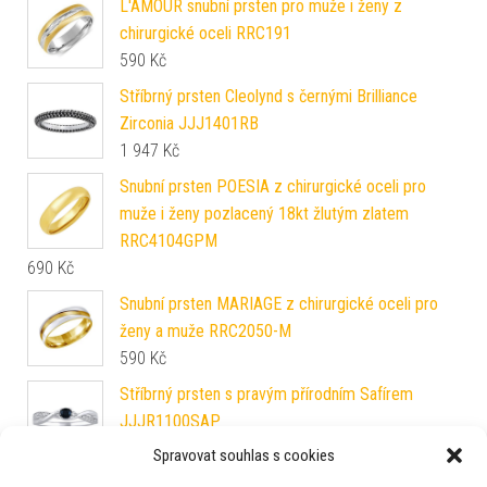
L'AMOUR snubní prsten pro muže i ženy z
chirurgické oceli RRC191
590
Kč
Stříbrný prsten Cleolynd s černými Brilliance
Zirconia JJJ1401RB
1 947
Kč
Snubní prsten POESIA z chirurgické oceli pro
muže i ženy pozlacený 18kt žlutým zlatem
RRC4104GPM
690
Kč
Snubní prsten MARIAGE z chirurgické oceli pro
ženy a muže RRC2050-M
590
Kč
Stříbrný prsten s pravým přírodním Safírem
JJJR1100SAP
1 947
Kč
Spravovat souhlas s cookies
Stříbrný prsten CESARIA s Brilliance Zirconia