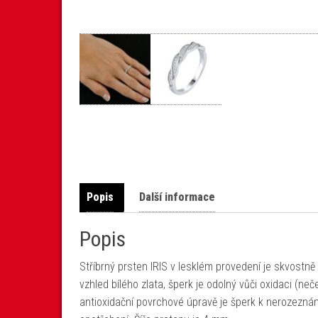
Popis
Další informace
Popis
Stříbrný prsten IRIS v lesklém provedení je skvostně
vzhled bílého zlata, šperk je odolný vůči oxidaci (neč
antioxidační povrchové úpravě je šperk k nerozeznání