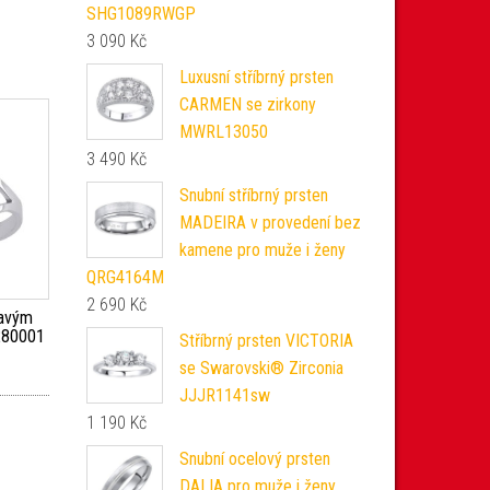
SHG1089RWGP
3 090
Kč
Luxusní stříbrný prsten
CARMEN se zirkony
MWRL13050
3 490
Kč
Snubní stříbrný prsten
MADEIRA v provedení bez
kamene pro muže i ženy
QRG4164M
2 690
Kč
ravým
280001
Stříbrný prsten VICTORIA
se Swarovski® Zirconia
JJJR1141sw
1 190
Kč
Snubní ocelový prsten
DALIA pro muže i ženy