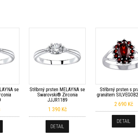
ELAYNA se
Stříbrný prsten MELAYNA se
Stříbrný prsten s p
rconia
Swarovski® Zirconia
granátem SILVEGOB
9
JJJR1189
2 690
Kč
č
1 390
Kč
DETAIL
DETAIL