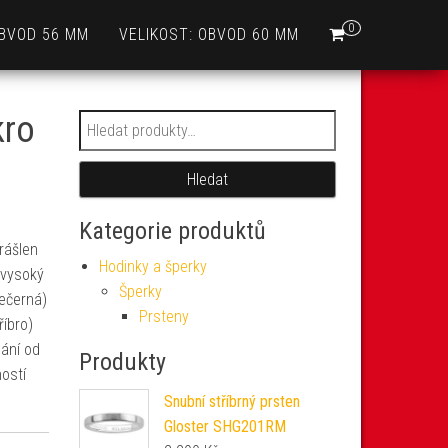
0
OBVOD 56 MM
VELIKOST: OBVOD 60 MM
kro
Hledat:
Hledat
Kategorie produktů
rášlen
Hodinky a šperky
 vysoký
Šperky
nečerná)
Prsteny
říbro)
nání od
Produkty
ností
Snubní stříbrný prsten
Gloster SHG201RM