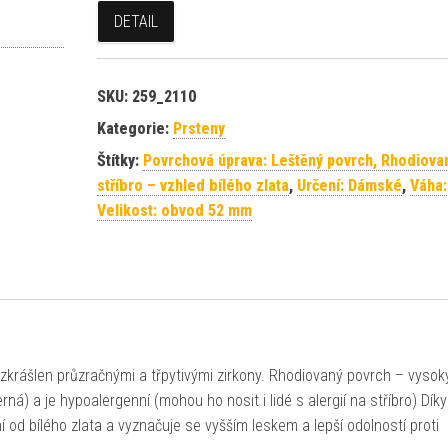
DETAIL
SKU:
259_2110
Kategorie:
Prsteny
Štítky:
Povrchová úprava: Leštěný povrch, Rhodiova
stříbro – vzhled bílého zlata
,
Určení: Dámské
,
Váha:
Velikost: obvod 52 mm
 zkrášlen průzračnými a třpytivými zirkony. Rhodiovaný povrch – vysoký
erná) a je hypoalergenní (mohou ho nosit i lidé s alergií na stříbro) Díky
 od bílého zlata a vyznačuje se vyšším leskem a lepší odolností proti