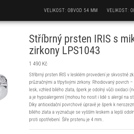
VELIKOST: OBVOD 54 MM
VELIKOST: 
Stříbrný prsten IRIS s mi
zirkony LPS1043
1 490
Kč
Stříbrný prsten IRIS v lesklém provedení je skvostně zk
průzračnými a třpytivými zirkony. Rhodiovaný povrch –
lesk, vzhled bílého zlata, šperk je odolný vůči oxidaci (
a je hypoalergenní (mohou ho nosit i lidé s alergií na st
Díky antioxidační povrchové úpravě je šperk k nerozez
bílého zlata a vyznačuje se vyšším leskem a lepší odol
proti opotřebení. Šíře prstenu je 4 mm..