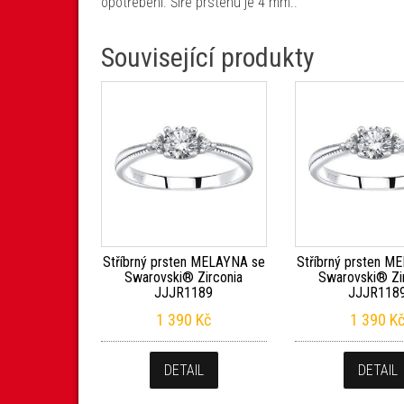
opotřebení. Šíře prstenu je 4 mm..
Související produkty
Stříbrný prsten MELAYNA se
Stříbrný prsten M
Swarovski® Zirconia
Swarovski® Zi
JJJR1189
JJJR118
1 390
Kč
1 390
K
DETAIL
DETAIL