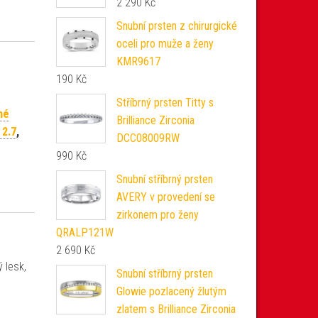
2 290
Kč
Snubní prsten z chirurgické
oceli pro muže a ženy
KMR9617
190
Kč
Stříbrný prsten Titty s
né
Brilliance Zirconia
 2.7
,
DCC08009RW
990
Kč
Snubní stříbrný prsten
AVERY v provedení se
zirkonem pro ženy
QRALP121W
2 690
Kč
 lesk,
Snubní stříbrný prsten
Glowie pozlacený žlutým
zlatem s Brilliance Zirconia