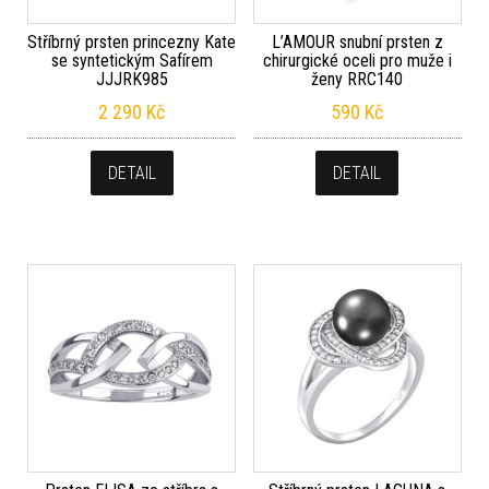
Stříbrný prsten princezny Kate
L’AMOUR snubní prsten z
se syntetickým Safírem
chirurgické oceli pro muže i
JJJRK985
ženy RRC140
2 290
Kč
590
Kč
DETAIL
DETAIL