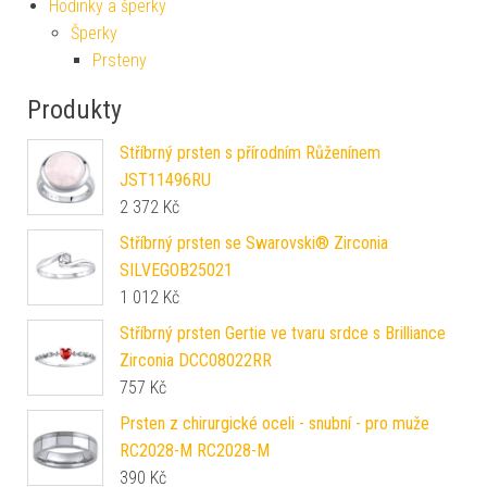
Hodinky a šperky
Šperky
Prsteny
Produkty
Stříbrný prsten s přírodním Růženínem
JST11496RU
2 372
Kč
Stříbrný prsten se Swarovski® Zirconia
SILVEGOB25021
1 012
Kč
Stříbrný prsten Gertie ve tvaru srdce s Brilliance
Zirconia DCC08022RR
757
Kč
Prsten z chirurgické oceli - snubní - pro muže
RC2028-M RC2028-M
390
Kč