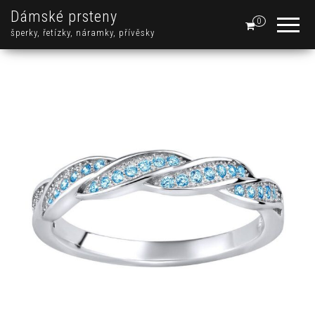
Dámské prsteny
0
šperky, řetízky, náramky, přívěsky