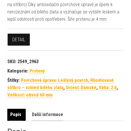
na stříbro) Díky antioxidační povrchové úpravě je šperk k
nerozeznání od bílého zlata a vyznačuje se vyšším leskem a
lepší odolností proti opotřebení. Šíře prstenu je 4 mm..
DETAIL
SKU:
2549_2963
Kategorie:
Prsteny
Štítky:
Povrchová úprava: Leštěný povrch, Rhodiované
stříbro – vzhled bílého zlata
,
Určení: Dámské
,
Váha: 2.6
,
Velikost: obvod 60 mm
Popis
Další informace