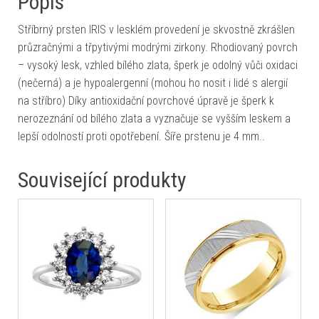
Popis
Stříbrný prsten IRIS v lesklém provedení je skvostně zkrášlen
průzračnými a třpytivými modrými zirkony. Rhodiovaný povrch
– vysoký lesk, vzhled bílého zlata, šperk je odolný vůči oxidaci
(nečerná) a je hypoalergenní (mohou ho nosit i lidé s alergií
na stříbro) Díky antioxidační povrchové úpravě je šperk k
nerozeznání od bílého zlata a vyznačuje se vyšším leskem a
lepší odolností proti opotřebení. Šíře prstenu je 4 mm..
Související produkty