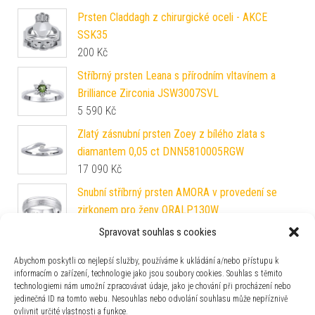
Prsten Claddagh z chirurgické oceli - AKCE
SSK35
200
Kč
Stříbrný prsten Leana s přírodním vltavínem a
Brilliance Zirconia JSW3007SVL
5 590
Kč
Zlatý zásnubní prsten Zoey z bílého zlata s
diamantem 0,05 ct DNN5810005RGW
17 090
Kč
Snubní stříbrný prsten AMORA v provedení se
zirkonem pro ženy QRALP130W
2 287
Kč
Spravovat souhlas s cookies
Zlatý prsten Ellen s Brilliance Zirconia - W
Abychom poskytli co nejlepší služby, používáme k ukládání a/nebo přístupu k
QR1100GW
informacím o zařízení, technologie jako jsou soubory cookies. Souhlas s těmito
11 990
Kč
technologiemi nám umožní zpracovávat údaje, jako je chování při procházení nebo
jedinečná ID na tomto webu. Nesouhlas nebo odvolání souhlasu může nepříznivě
Snubní stříbrný prsten MARIAGE pozlacený žlutým
ovlivnit určité vlastnosti a funkce.