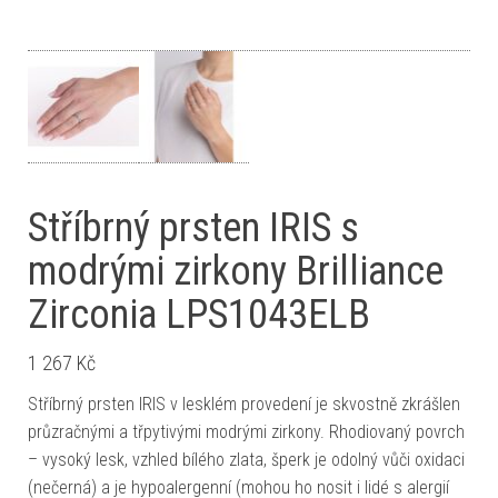
Stříbrný prsten IRIS s
modrými zirkony Brilliance
Zirconia LPS1043ELB
1 267
Kč
Stříbrný prsten IRIS v lesklém provedení je skvostně zkrášlen
průzračnými a třpytivými modrými zirkony. Rhodiovaný povrch
– vysoký lesk, vzhled bílého zlata, šperk je odolný vůči oxidaci
(nečerná) a je hypoalergenní (mohou ho nosit i lidé s alergií