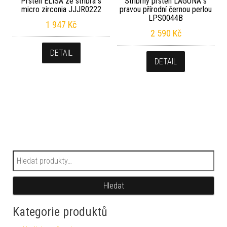
Prsten ELISA ze stříbra s
Stříbrný prsten LAGUNA s
micro zirconia JJJR0222
pravou přírodní černou perlou
LPS0044B
1 947
Kč
2 590
Kč
DETAIL
DETAIL
Hledat:
Hledat
Kategorie produktů