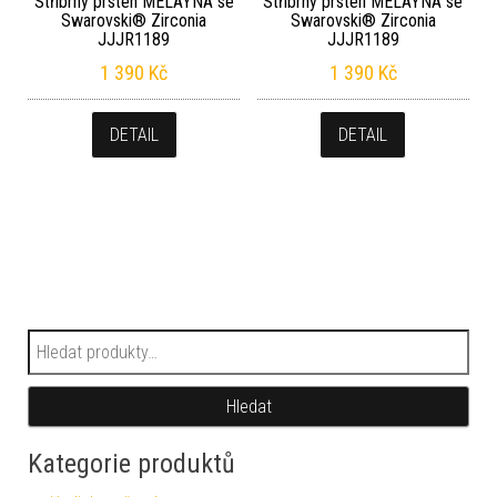
Stříbrný prsten MELAYNA se
Stříbrný prsten MELAYNA se
Swarovski® Zirconia
Swarovski® Zirconia
JJJR1189
JJJR1189
1 390
Kč
1 390
Kč
DETAIL
DETAIL
Hledat:
Hledat
Kategorie produktů