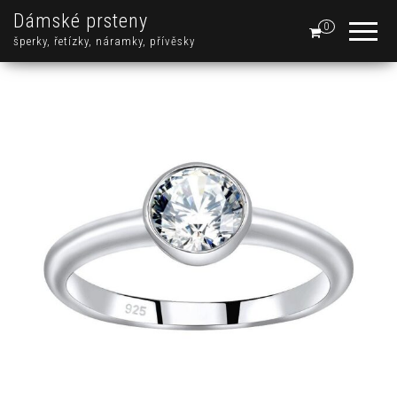
Dámské prsteny
0
šperky, řetízky, náramky, přívěsky