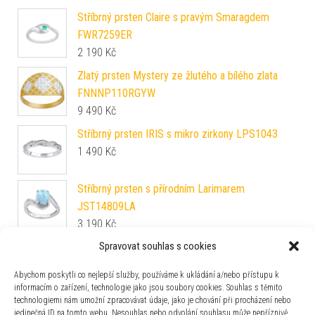
Stříbrný prsten Claire s pravým Smaragdem
FWR7259ER
2 190
Kč
Zlatý prsten Mystery ze žlutého a bílého zlata
FNNNP110RGYW
9 490
Kč
Stříbrný prsten IRIS s mikro zirkony LPS1043
1 490
Kč
Stříbrný prsten s přírodním Larimarem
JST14809LA
3 190
Kč
Spravovat souhlas s cookies
Zlatý prsten Caladan ze žlutého a bílého zlata
FNNNX33RGYW
Abychom poskytli co nejlepší služby, používáme k ukládání a/nebo přístupu k
8 890
Kč
informacím o zařízení, technologie jako jsou soubory cookies. Souhlas s těmito
technologiemi nám umožní zpracovávat údaje, jako je chování při procházení nebo
Snubní stříbrný prsten SHULIEN pozlacený 14 kt.
jedinečná ID na tomto webu. Nesouhlas nebo odvolání souhlasu může nepříznivě