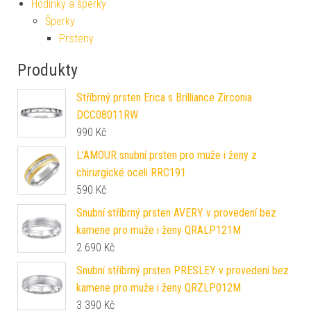
Hodinky a šperky
Šperky
Prsteny
Produkty
Stříbrný prsten Erica s Brilliance Zirconia
DCC08011RW
990
Kč
L'AMOUR snubní prsten pro muže i ženy z
chirurgické oceli RRC191
590
Kč
Snubní stříbrný prsten AVERY v provedení bez
kamene pro muže i ženy QRALP121M
2 690
Kč
Snubní stříbrný prsten PRESLEY v provedení bez
kamene pro muže i ženy QRZLP012M
3 390
Kč