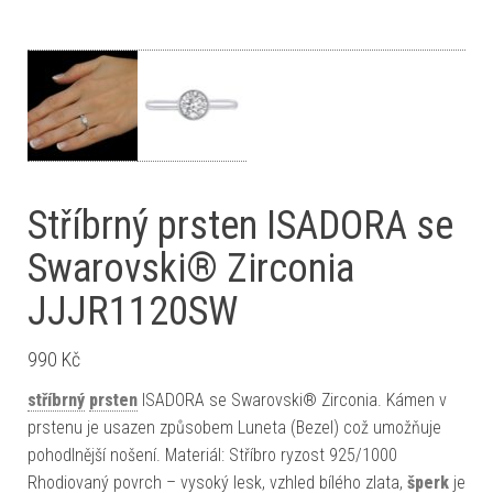
Stříbrný prsten ISADORA se
Swarovski® Zirconia
JJJR1120SW
990
Kč
stříbrný
prsten
ISADORA se Swarovski® Zirconia. Kámen v
prstenu je usazen způsobem Luneta (Bezel) což umožňuje
pohodlnější nošení. Materiál: Stříbro ryzost 925/1000
Rhodiovaný povrch – vysoký lesk, vzhled bílého zlata,
šperk
je