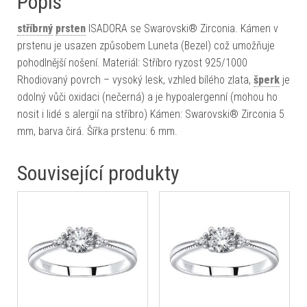
Popis
stříbrný
prsten
ISADORA se Swarovski® Zirconia. Kámen v
prstenu je usazen způsobem Luneta (Bezel) což umožňuje
pohodlnější nošení. Materiál: Stříbro ryzost 925/1000
Rhodiovaný povrch – vysoký lesk, vzhled bílého zlata,
šperk
je
odolný vůči oxidaci (nečerná) a je hypoalergenní (mohou ho
nosit i lidé s alergií na stříbro) Kámen: Swarovski® Zirconia 5
mm, barva čirá. Šířka prstenu: 6 mm.
Související produkty