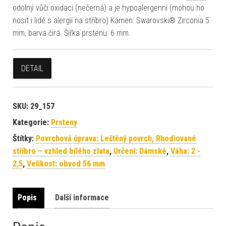
odolný vůči oxidaci (nečerná) a je hypoalergenní (mohou ho
nosit i lidé s alergií na stříbro) Kámen: Swarovski® Zirconia 5
mm, barva čirá. Šířka prstenu: 6 mm.
DETAIL
SKU:
29_157
Kategorie:
Prsteny
Štítky:
Povrchová úprava: Leštěný povrch, Rhodiované
stříbro – vzhled bílého zlata
,
Určení: Dámské
,
Váha: 2 -
2,5
,
Velikost: obvod 56 mm
Popis
Další informace