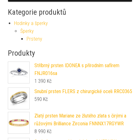
Kategorie produktů
Hodinky a šperky
Šperky
Prsteny
Produkty
Stříbrný prsten IDONEA s přírodním safírem
FNJR016sa
1 390
Kč
Snubní prsten FLERS z chirurgické oceli RRC0365
590
Kč
Zlatý prsten Mariane ze žlutého zlata s čirými a
růžovými Brilliance Zirconia FNNNX17RGYWR
8 990
Kč