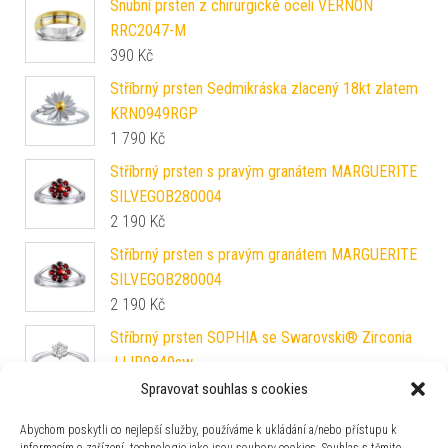
Snubní prsten z chirurgické oceli VERNON
RRC2047-M
390
Kč
Stříbrný prsten Sedmikráska zlacený 18kt zlatem
KRN0949RGP
1 790
Kč
Stříbrný prsten s pravým granátem MARGUERITE
SILVEGOB280004
2 190
Kč
Stříbrný prsten s pravým granátem MARGUERITE
SILVEGOB280004
2 190
Kč
Stříbrný prsten SOPHIA se Swarovski® Zirconia
JJJR0849sw
1 990
Kč
Spravovat souhlas s cookies
Snubní prsten FLERS z chirurgické oceli RRC0365
Abychom poskytli co nejlepší služby, používáme k ukládání a/nebo přístupu k
590
Kč