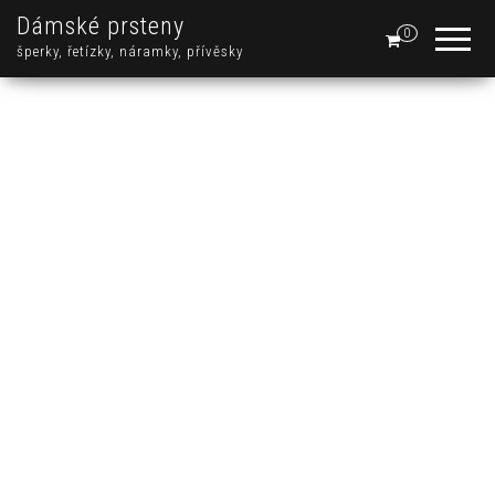
Dámské prsteny
0
šperky, řetízky, náramky, přívěsky