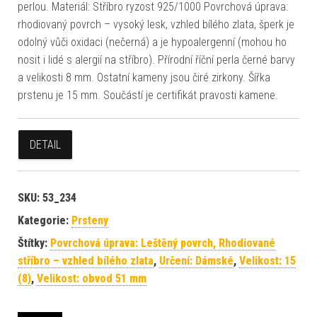
perlou. Materiál: Stříbro ryzost 925/1000 Povrchová úprava:
rhodiovaný povrch – vysoký lesk, vzhled bílého zlata, šperk je
odolný vůči oxidaci (nečerná) a je hypoalergenní (mohou ho
nosit i lidé s alergií na stříbro). Přírodní říční perla černé barvy
a velikosti 8 mm. Ostatní kameny jsou čiré zirkony. Šířka
prstenu je 15 mm. Součástí je certifikát pravosti kamene.
DETAIL
SKU:
53_234
Kategorie:
Prsteny
Štítky:
Povrchová úprava: Leštěný povrch, Rhodiované
stříbro – vzhled bílého zlata
,
Určení: Dámské
,
Velikost: 15
(8)
,
Velikost: obvod 51 mm