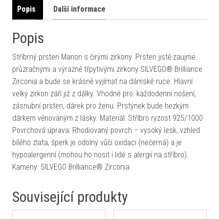
Popis
Další informace
Popis
Stříbrný prsten Manon s čirými zirkony. Prsten jistě zaujme
průzračnými a výrazně třpytivými zirkony SILVEGO® Brilliance
Zirconia a bude se krásně vyjímat na dámské ruce. Hlavní
velký zirkon září již z dálky. Vhodné pro: každodenní nošení,
zásnubní prsten, dárek pro ženu. Prstýnek bude hezkým
dárkem věnovaným z lásky. Materiál: Stříbro ryzost 925/1000
Povrchová úprava: Rhodiovaný povrch – vysoký lesk, vzhled
bílého zlata, šperk je odolný vůči oxidaci (nečerná) a je
hypoalergenní (mohou ho nosit i lidé s alergií na stříbro).
Kameny: SILVEGO Brilliance® Zirconia
Související produkty