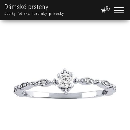
Dámské prsteny
0
šperky, řetízky, náramky, přívěsky