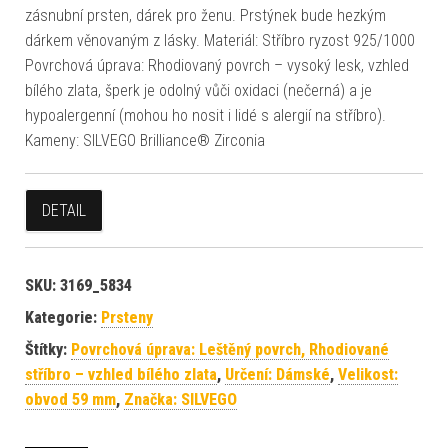
zásnubní prsten, dárek pro ženu. Prstýnek bude hezkým
dárkem věnovaným z lásky. Materiál: Stříbro ryzost 925/1000
Povrchová úprava: Rhodiovaný povrch – vysoký lesk, vzhled
bílého zlata, šperk je odolný vůči oxidaci (nečerná) a je
hypoalergenní (mohou ho nosit i lidé s alergií na stříbro).
Kameny: SILVEGO Brilliance® Zirconia
DETAIL
SKU:
3169_5834
Kategorie:
Prsteny
Štítky:
Povrchová úprava: Leštěný povrch, Rhodiované
stříbro – vzhled bílého zlata
,
Určení: Dámské
,
Velikost:
obvod 59 mm
,
Značka: SILVEGO