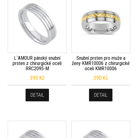
L´AMOUR pánský snubní
Snubní prsten pro muže a
prsten z chirurgické oceli
ženy KMR10006 z chirurgické
RRC2095-M
oceli KMR10006
390
Kč
390
Kč
DETAIL
DETAIL