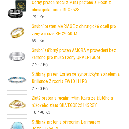
Černý prsten moci z Pána prstenů a Hobit z
chirurgické oceli RRC5623
790
Kč
Snubní prsten MARIAGE z chirurgické oceli pro
ženy a muže RRC2050-M
590
Kč
Snubní stříbrný prsten AMORA v provedení bez
kamene pro muže i ženy QRALP130M
2 287
Kč
Stříbrný prsten Lorien se syntetickým spinelem a
Brilliance Zirconia FW10111RS
2 790
Kč
Zlatý prsten s ručním rytím Kaira ze žlutého a
růžového zlata SILVEGOB22145RGY
10 490
Kč
Stříbrný prsten s přírodním Larimarem