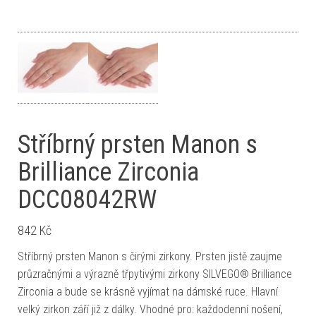
Stříbrný prsten Manon s
Brilliance Zirconia
DCC08042RW
842
Kč
Stříbrný prsten Manon s čirými zirkony. Prsten jistě zaujme
průzračnými a výrazně třpytivými zirkony SILVEGO® Brilliance
Zirconia a bude se krásně vyjímat na dámské ruce. Hlavní
velký zirkon září již z dálky. Vhodné pro: každodenní nošení,