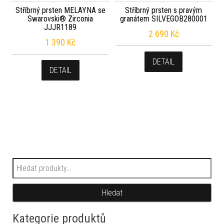
Stříbrný prsten MELAYNA se
Stříbrný prsten s pravým
Swarovski® Zirconia
granátem SILVEGOB280001
JJJR1189
2 690
Kč
1 390
Kč
DETAIL
DETAIL
Hledat:
Hledat
Kategorie produktů