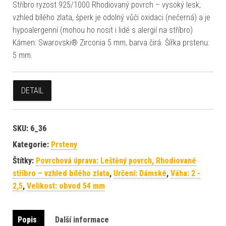
Stříbro ryzost 925/1000 Rhodiovaný povrch – vysoký lesk,
vzhled bílého zlata, šperk je odolný vůči oxidaci (nečerná) a je
hypoalergenní (mohou ho nosit i lidé s alergií na stříbro)
Kámen: Swarovski® Zirconia 5 mm, barva čirá. Šířka prstenu:
5 mm.
DETAIL
SKU:
6_36
Kategorie:
Prsteny
Štítky:
Povrchová úprava: Leštěný povrch, Rhodiované
stříbro – vzhled bílého zlata
,
Určení: Dámské
,
Váha: 2 -
2,5
,
Velikost: obvod 54 mm
Popis
Další informace