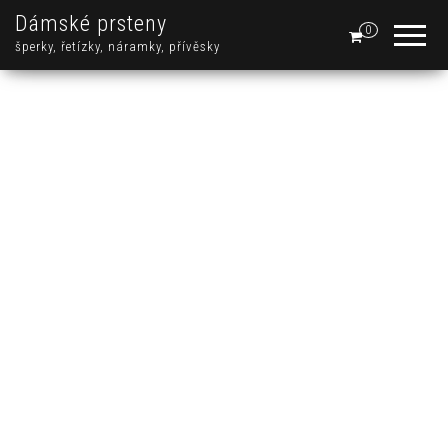
Dámské prsteny
0
šperky, řetízky, náramky, přívěsky