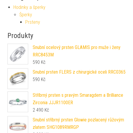
Hodinky a šperky
Šperky
Prsteny
Produkty
Snubní ocelový prsten GLAMIS pro muže i ženy
RRC8453M
590
Kč
Snubní prsten FLERS z chirurgické oceli RRC0365
590
Kč
Stříbrný prsten s pravým Smaragdem a Brilliance
Zirconia JJJR1100ER
2 490
Kč
Snubní stříbrný prsten Glowie pozlacený růžovým
zlatem SHG1089RMRGP