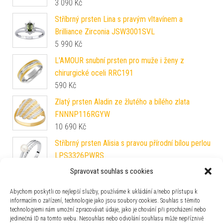
3 090
Kč
Stříbrný prsten Lina s pravým vltavínem a
Brilliance Zirconia JSW3001SVL
5 990
Kč
L'AMOUR snubní prsten pro muže i ženy z
chirurgické oceli RRC191
590
Kč
Zlatý prsten Aladin ze žlutého a bílého zlata
FNNNP116RGYW
10 690
Kč
Stříbrný prsten Alisia s pravou přírodní bílou perlou
LPS3326PWRS
1 490
Kč
Spravovat souhlas s cookies
Zlatý prsten Lucente ze žlutého zlata
Abychom poskytli co nejlepší služby, používáme k ukládání a/nebo přístupu k
FNNNR273RGY
informacím o zařízení, technologie jako jsou soubory cookies. Souhlas s těmito
12 990
Kč
technologiemi nám umožní zpracovávat údaje, jako je chování při procházení nebo
jedinečná ID na tomto webu. Nesouhlas nebo odvolání souhlasu může nepříznivě