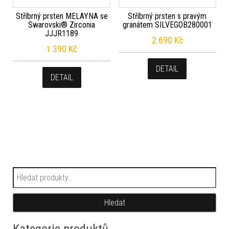
Stříbrný prsten MELAYNA se
Stříbrný prsten s pravým
Swarovski® Zirconia
granátem SILVEGOB280001
JJJR1189
2 690
Kč
1 390
Kč
DETAIL
DETAIL
Hledat:
Hledat