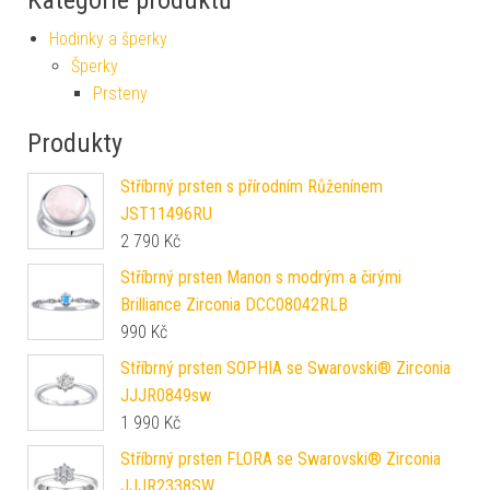
Kategorie produktů
Hodinky a šperky
Šperky
Prsteny
Produkty
Stříbrný prsten s přírodním Růženínem
JST11496RU
2 790
Kč
Stříbrný prsten Manon s modrým a čirými
Brilliance Zirconia DCC08042RLB
990
Kč
Stříbrný prsten SOPHIA se Swarovski® Zirconia
JJJR0849sw
1 990
Kč
Stříbrný prsten FLORA se Swarovski® Zirconia
JJJR2338SW