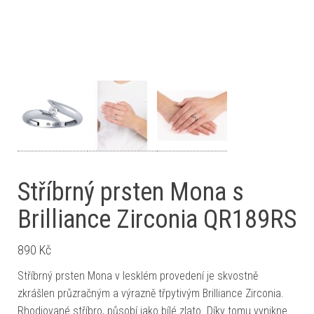
Stříbrný prsten Mona s
Brilliance Zirconia QR189RS
890
Kč
Stříbrný prsten Mona v lesklém provedení je skvostně
zkrášlen průzračným a výrazně třpytivým Brilliance Zirconia.
Rhodiované stříbro, působí jako bílé zlato. Díky tomu vynikne