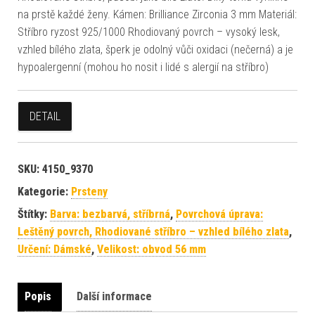
na prstě každé ženy. Kámen: Brilliance Zirconia 3 mm Materiál:
Stříbro ryzost 925/1000 Rhodiovaný povrch – vysoký lesk,
vzhled bílého zlata, šperk je odolný vůči oxidaci (nečerná) a je
hypoalergenní (mohou ho nosit i lidé s alergií na stříbro)
DETAIL
SKU:
4150_9370
Kategorie:
Prsteny
Štítky:
Barva: bezbarvá, stříbrná
,
Povrchová úprava:
Leštěný povrch, Rhodiované stříbro – vzhled bílého zlata
,
Určení: Dámské
,
Velikost: obvod 56 mm
Popis
Další informace