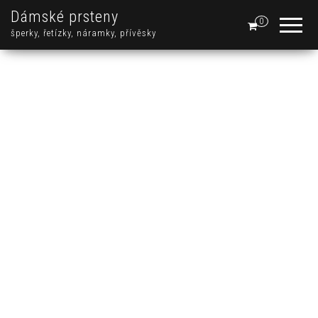
Dámské prsteny
0
šperky, řetízky, náramky, přívěsky