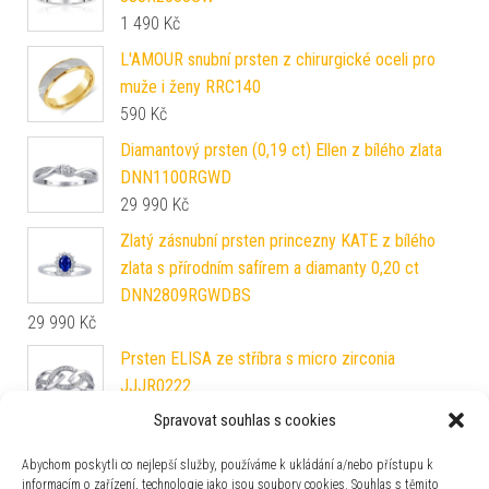
1 490
Kč
L'AMOUR snubní prsten z chirurgické oceli pro
muže i ženy RRC140
590
Kč
Diamantový prsten (0,19 ct) Ellen z bílého zlata
DNN1100RGWD
29 990
Kč
Zlatý zásnubní prsten princezny KATE z bílého
zlata s přírodním safírem a diamanty 0,20 ct
DNN2809RGWDBS
29 990
Kč
Prsten ELISA ze stříbra s micro zirconia
JJJR0222
2 290
Kč
Spravovat souhlas s cookies
Zlatý zásnubní prsten Zoey z bílého zlata s
Abychom poskytli co nejlepší služby, používáme k ukládání a/nebo přístupu k
diamantem 0,05 ct DNN5810005RGW
informacím o zařízení, technologie jako jsou soubory cookies. Souhlas s těmito