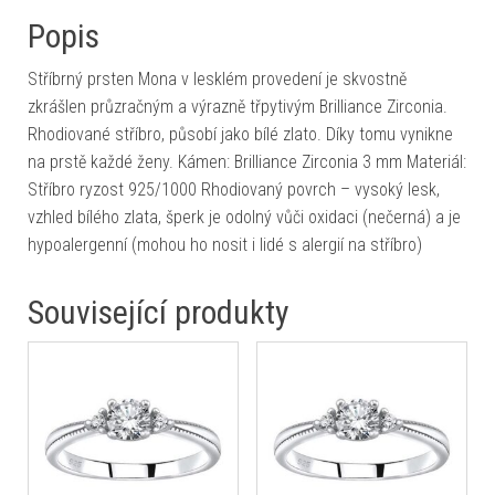
Popis
Stříbrný prsten Mona v lesklém provedení je skvostně
zkrášlen průzračným a výrazně třpytivým Brilliance Zirconia.
Rhodiované stříbro, působí jako bílé zlato. Díky tomu vynikne
na prstě každé ženy. Kámen: Brilliance Zirconia 3 mm Materiál:
Stříbro ryzost 925/1000 Rhodiovaný povrch – vysoký lesk,
vzhled bílého zlata, šperk je odolný vůči oxidaci (nečerná) a je
hypoalergenní (mohou ho nosit i lidé s alergií na stříbro)
Související produkty