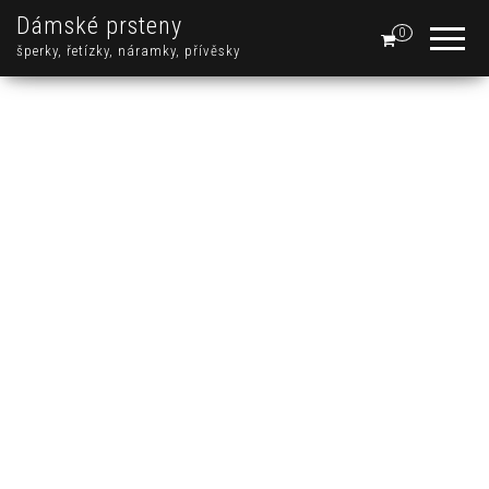
Dámské prsteny
0
šperky, řetízky, náramky, přívěsky