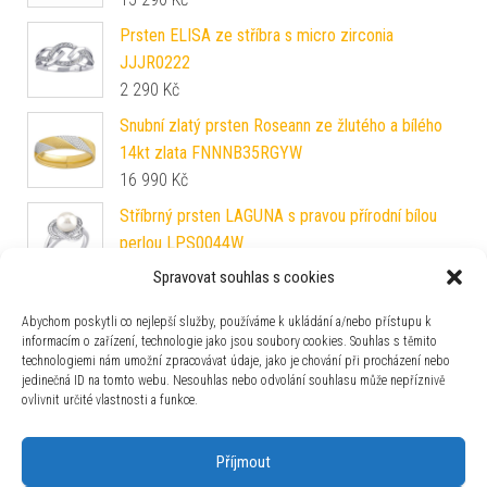
Prsten ELISA ze stříbra s micro zirconia
JJJR0222
2 290
Kč
Snubní zlatý prsten Roseann ze žlutého a bílého
14kt zlata FNNNB35RGYW
16 990
Kč
Stříbrný prsten LAGUNA s pravou přírodní bílou
perlou LPS0044W
2 590
Kč
Spravovat souhlas s cookies
Stříbrný/pozlacený prsten Samira s čirými
Abychom poskytli co nejlepší služby, používáme k ukládání a/nebo přístupu k
Brilliance Zirconia JJJ1296RRG
informacím o zařízení, technologie jako jsou soubory cookies. Souhlas s těmito
1 690
Kč
technologiemi nám umožní zpracovávat údaje, jako je chování při procházení nebo
jedinečná ID na tomto webu. Nesouhlas nebo odvolání souhlasu může nepříznivě
Prsten Claddagh z chirurgické oceli - AKCE
ovlivnit určité vlastnosti a funkce.
SSK35
200
Kč
Příjmout