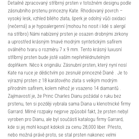
Detailně zpracovaný stříbrný prsten v totožném designu podle
zásnubního prstenu princezny Kate. Rhodiovaný povrch –
vysoký lesk, vzhled bílého zlata, šperk je odolný vůči oxidaci
(nečerná) a je hypoalergenní (mohou ho nosit i lidé s alergií
na stříbro) Námi nabízený prsten je osazen drobnými zirkony
a uprostřed krásným tmavě modrým syntetickým safírem
oválného tvaru o rozměru 7 x 9 mm. Tento krásný luxusní
stříbrný prsten bude jistě vaším nepřehlédnutelným
doplňkem. Něco k originálu: Zásnubní prsten, který nyní nosí
Kate na ruce je dědictvím po zesnulé princezně Dianě . Je to
výrazný prsten z 18 karátového zlata s velkým modrým
přírodním safírem, kolem něhož je vsazeno 14 diamantů .
Zajímavostí je, že Princ Charles Dianu požádal o ruku bez
prstenu, ten si později vybrala sama Diana u klenotnické firmy
Garrard. Mírné rozpaky nejprve způsobil fakt, že prsten nebyl
vyroben pro Dianu, ale byl součástí katalogu firmy Garrard,
kde si jej mohl koupit kdokoli za cenu 28,000 liber. Přesto,
nebo možná právě proto, se stal prsten nakonec velmi