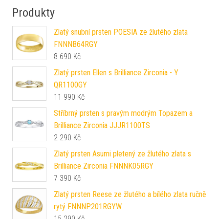
Produkty
Zlatý snubní prsten POESIA ze žlutého zlata
FNNNB64RGY
8 690
Kč
Zlatý prsten Ellen s Brilliance Zirconia - Y
QR1100GY
11 990
Kč
Stříbrný prsten s pravým modrým Topazem a
Brilliance Zirconia JJJR1100TS
2 290
Kč
Zlatý prsten Asumi pletený ze žlutého zlata s
Brilliance Zirconia FNNNK05RGY
7 390
Kč
Zlatý prsten Reese ze žlutého a bílého zlata ručně
rytý FNNNP201RGYW
15 290
Kč