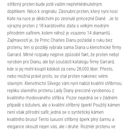
stříbrný prsten bude jistě vaším nepřehlédnutelným
doplňkem. Něco k originálu: Zásnubní prsten, který nyní nosí
Kate na ruce je dědictvím po zesnulé princezně Dianě . Je to
výrazný prsten z 18 karátového zlata s velkým modrým
přírodním safírem, kolem něhož je vsazeno 14 diamantů .
Zajímavostí je, že Princ Charles Dianu požádal o ruku bez
prstenu, ten si později vybrala sama Diana u klenotnické firmy
Garrard. Mírné rozpaky nejprve způsobil fakt, že prsten nebyl
vyroben pro Dianu, ale byl součástí katalogu firmy Garrard,
kde si jej mohl koupit kdokoli za cenu 28,000 liber. Přesto,
nebo možná právě proto, se stal prsten nakonec velmi
slavným. Klenotnictví Silvego vám nyní nabízí kvalitní stříbrnou
repliku slavného prstenu Lady Diany precizně vyrobenou z
kvalitního rhodiovaného stříbra. Pozor nejedná se v žádném
případě o bižuterii, ale o kvalitní stříbrný šperk! Použitý kámen
není však přírodní safír, jedná se o syntetický kámen
kvalitního brusu! Tento luxusní stříbrný šperk plný šarmu a
elegance okouzlí nejen vás, ale i druhé. Rozměr prstenu ve