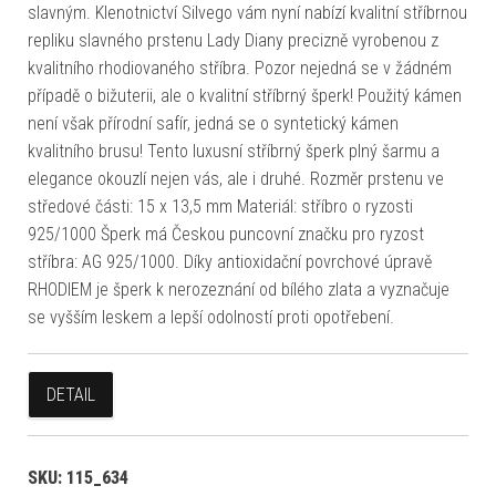
slavným. Klenotnictví Silvego vám nyní nabízí kvalitní stříbrnou
repliku slavného prstenu Lady Diany precizně vyrobenou z
kvalitního rhodiovaného stříbra. Pozor nejedná se v žádném
případě o bižuterii, ale o kvalitní stříbrný šperk! Použitý kámen
není však přírodní safír, jedná se o syntetický kámen
kvalitního brusu! Tento luxusní stříbrný šperk plný šarmu a
elegance okouzlí nejen vás, ale i druhé. Rozměr prstenu ve
středové části: 15 x 13,5 mm Materiál: stříbro o ryzosti
925/1000 Šperk má Českou puncovní značku pro ryzost
stříbra: AG 925/1000. Díky antioxidační povrchové úpravě
RHODIEM je šperk k nerozeznání od bílého zlata a vyznačuje
se vyšším leskem a lepší odolností proti opotřebení.
DETAIL
SKU:
115_634