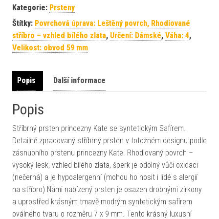
Kategorie:
Prsteny
Štítky:
Povrchová úprava: Leštěný povrch, Rhodiované
stříbro – vzhled bílého zlata
,
Určení: Dámské
,
Váha: 4
,
Velikost: obvod 59 mm
Popis
Další informace
Popis
Stříbrný prsten princezny Kate se syntetickým Safírem.
Detailně zpracovaný stříbrný prsten v totožném designu podle
zásnubního prstenu princezny Kate. Rhodiovaný povrch –
vysoký lesk, vzhled bílého zlata, šperk je odolný vůči oxidaci
(nečerná) a je hypoalergenní (mohou ho nosit i lidé s alergií
na stříbro) Námi nabízený prsten je osazen drobnými zirkony
a uprostřed krásným tmavě modrým syntetickým safírem
oválného tvaru o rozměru 7 x 9 mm. Tento krásný luxusní