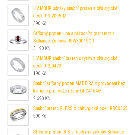
L´AMOUR pánský snubní prsten z chirurgické
oceli RRC2095-M
390
Kč
Stříbrný prsten Lina s přírodním granátem a
Brilliance Zirconia JSW3001SGR
3 190
Kč
L´AMOUR snubní prsten s rytím z chirurgické
oceli RRC0470
190
Kč
Snubní stříbrný prsten MADEIRA v provedení bez
kamene pro muže i ženy QRG4164M
2 690
Kč
Snubní prsten FLERS z chirurgické oceli RRC0365
590
Kč
Stříbrný prsten IRIS s modrými zirkony Brilliance