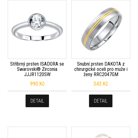
Stříbrný prsten ISADORA se
Snubní prsten DAKOTA z
Swarovski® Zirconia
chirurgické oceli pro muže i
JJJR1120SW
ženy RRC2047GM
990
Kč
343
Kč
DETAIL
DETAIL