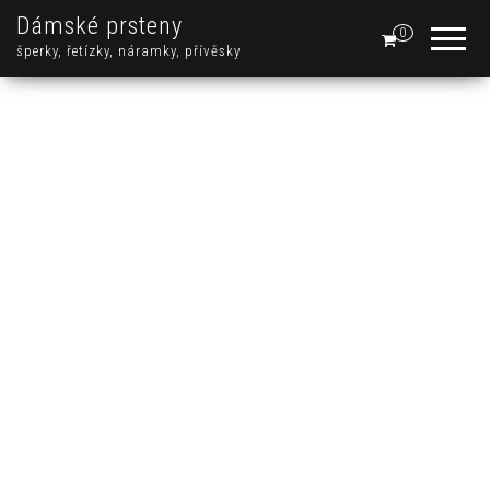
Dámské prsteny
0
šperky, řetízky, náramky, přívěsky