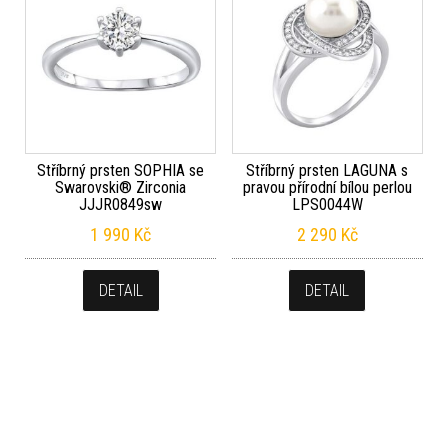
Stříbrný prsten SOPHIA se
Stříbrný prsten LAGUNA s
Swarovski® Zirconia
pravou přírodní bílou perlou
JJJR0849sw
LPS0044W
1 990
Kč
2 290
Kč
DETAIL
DETAIL