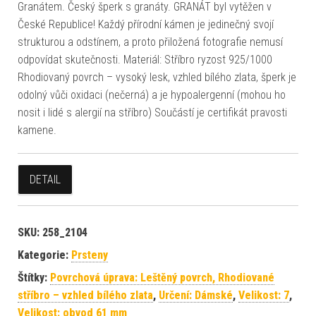
Granátem. Český šperk s granáty. GRANÁT byl vytěžen v
České Republice! Každý přírodní kámen je jedinečný svojí
strukturou a odstínem, a proto přiložená fotografie nemusí
odpovídat skutečnosti. Materiál: Stříbro ryzost 925/1000
Rhodiovaný povrch – vysoký lesk, vzhled bílého zlata, šperk je
odolný vůči oxidaci (nečerná) a je hypoalergenní (mohou ho
nosit i lidé s alergií na stříbro) Součástí je certifikát pravosti
kamene.
DETAIL
SKU:
258_2104
Kategorie:
Prsteny
Štítky:
Povrchová úprava: Leštěný povrch, Rhodiované
stříbro – vzhled bílého zlata
,
Určení: Dámské
,
Velikost: 7
,
Velikost: obvod 61 mm