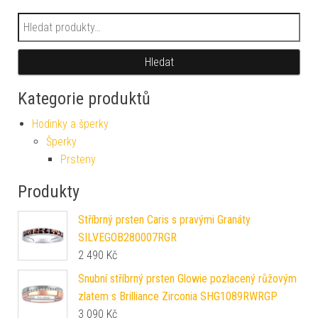
Hledat:
Hledat
Kategorie produktů
Hodinky a šperky
Šperky
Prsteny
Produkty
Stříbrný prsten Caris s pravými Granáty
SILVEGOB280007RGR
2 490
Kč
Snubní stříbrný prsten Glowie pozlacený růžovým
zlatem s Brilliance Zirconia SHG1089RWRGP
3 090
Kč