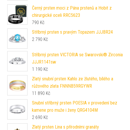
Černý prsten moci z Pána prstenů a Hobit z
chirurgické oceli RRC5623
790
Kč
Stříbrný prsten s pravým Topazem JJJBR24
2 790
Kč
Stříbrný prsten VICTORIA se Swarovski® Zirconia
JJJR1141sw
1 190
Kč
Zlatý snubní prsten Kahlo ze žlutého, bílého a
růžového zlata FNNNB59RGYWR
11 890
Kč
Snubní stříbrný prsten POESIA v provedení bez
kamene pro muže i ženy QRG4104M
2 690
Kč
Zlatý prsten Lina s přírodními granáty