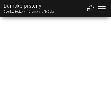
Dámské prsteny
0
šperky, řetízky, náramky, přívěsky