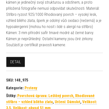
kámen je jedinečný svojí strukturou a odstínem, a proto
přiložená fotografie nemusí odpovídat skutečnosti. Materiál:
Stříbro ryzost 925/1000 Rhodiovaný povrch – vysoký lesk,
vzhled bílého zlata, šperk je odolný vůči oxidaci (nečerná) a je
hypoalergenní (mohou ho nosit i lidé s alergií na stříbro)
Kámen: 3 mm přírodní safír tmavé modré až černé barvy.
Kámen je neprůhledný. Ostatní kameny jsou čiré zirkony.
Součástí je certifikát pravosti kamene.
DETAIL
SKU:
148_975
Kategorie:
Prsteny
Štítky:
Povrchová úprava: Leštěný povrch, Rhodiované
stříbro – vzhled bílého zlata
,
Určení: Dámské
,
Velikost:
3.5
,
Velikost: obvod 51 mm