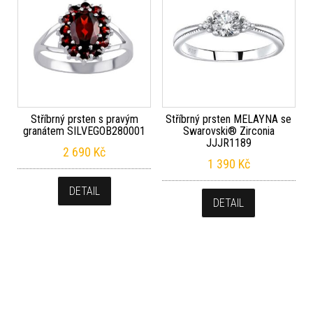
Stříbrný prsten s pravým
Stříbrný prsten MELAYNA se
granátem SILVEGOB280001
Swarovski® Zirconia
JJJR1189
2 690
Kč
1 390
Kč
DETAIL
DETAIL