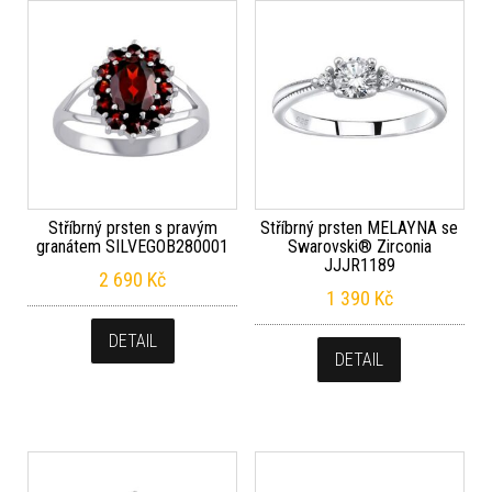
Stříbrný prsten s pravým
Stříbrný prsten MELAYNA se
granátem SILVEGOB280001
Swarovski® Zirconia
JJJR1189
2 690
Kč
1 390
Kč
DETAIL
DETAIL