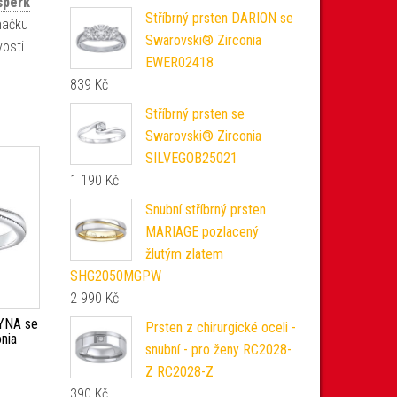
šperk
Stříbrný prsten DARION se
značku
Swarovski® Zirconia
vosti
EWER02418
839
Kč
Stříbrný prsten se
Swarovski® Zirconia
SILVEGOB25021
1 190
Kč
Snubní stříbrný prsten
MARIAGE pozlacený
žlutým zlatem
SHG2050MGPW
2 990
Kč
AYNA se
Prsten z chirurgické oceli -
nia
snubní - pro ženy RC2028-
Z RC2028-Z
390
Kč