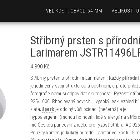
VELIKOST: OBVOD 54 MM
VELIKOST: 
Stříbrný prsten s přírod
Larimarem JSTR11496L
4 890
Kč
Stříbrný prsten s přírodním Larimarem. Každý
přírodní
je jedinečný svojí strukturou a odstínem, a proto přilo
fotografie nemusí odpovídat skutečnosti. Ryzost: stříb
925/1000. Rhodiovaný povrch – vysoký lesk, vzhled bí
zlata,
šperk
je odolný vůči oxidaci (nečerná) a je
hypoalergenní (mohou ho nosit i lidé s alergií na stříbr
má Českou puncovní značku pro ryzost stříbra: AG 925
Použitý kámen je
kulatý
přírodní Larimar velikosti 15 