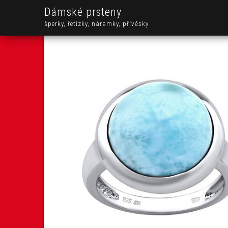
Dámské prsteny
šperky, řetízky, náramky, přívěsky