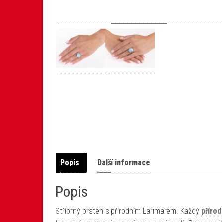
Popis
Další informace
Popis
Stříbrný prsten s přírodním Larimarem. Každý
přírod