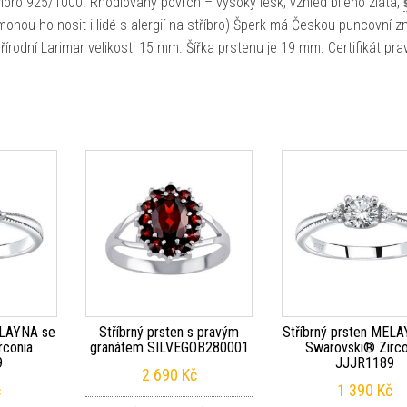
říbro 925/1000. Rhodiovaný povrch – vysoký lesk, vzhled bílého zlata,
(mohou ho nosit i lidé s alergií na stříbro) Šperk má Českou puncovní 
řírodní Larimar velikosti 15 mm. Šířka prstenu je 19 mm. Certifikát pra
ELAYNA se
Stříbrný prsten s pravým
Stříbrný prsten MEL
rconia
granátem SILVEGOB280001
Swarovski® Zirco
9
JJJR1189
2 690
Kč
č
1 390
Kč