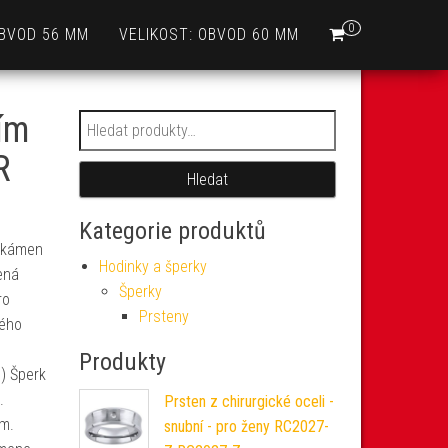
0
OBVOD 56 MM
VELIKOST: OBVOD 60 MM
ním
Hledat:
R
Hledat
Kategorie produktů
kámen
Hodinky a šperky
žená
Šperky
ro
Prsteny
lého
Produkty
o) Šperk
.
Prsten z chirurgické oceli -
mm.
snubní - pro ženy RC2027-