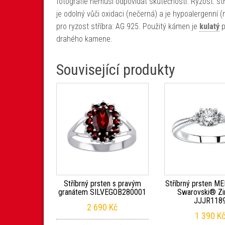
fotografie nemusí odpovídat skutečnosti. Ryzost: st
je odolný vůči oxidaci (nečerná) a je hypoalergenní 
pro ryzost stříbra: AG 925. Použitý kámen je
kulatý
p
drahého kamene.
Související produkty
Stříbrný prsten s pravým
Stříbrný prsten M
granátem SILVEGOB280001
Swarovski® Zi
JJJR118
2 690
Kč
1 390
K