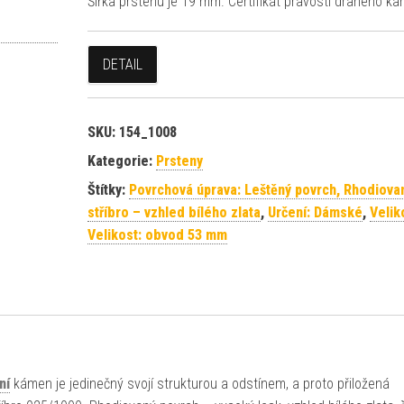
Šířka prstenu je 19 mm. Certifikát pravosti drahého k
DETAIL
SKU:
154_1008
Kategorie:
Prsteny
Štítky:
Povrchová úprava: Leštěný povrch, Rhodiova
stříbro – vzhled bílého zlata
,
Určení: Dámské
,
Velik
Velikost: obvod 53 mm
ní
kámen je jedinečný svojí strukturou a odstínem, a proto přiložená