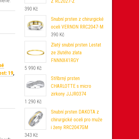
amene.
Z RC2027-Z
390
Kč
Snubní prsten z chirurgické
oceli VERNON RRC2047-M
390
Kč
Zlatý snubní prsten Lestat
ze žlutého zlata
FNNNX41RGY
né
5 990
Kč
ost: 19
,
Stříbrný prsten
CHARLOTTE s micro
zirkony JJJR0374
1 290
Kč
Snubní prsten DAKOTA z
chirurgické oceli pro muže
i ženy RRC2047GM
343
Kč