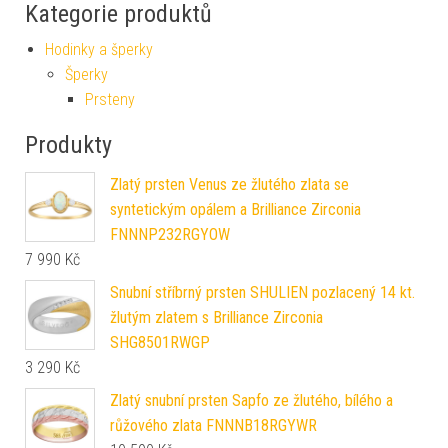
Kategorie produktů
Hodinky a šperky
Šperky
Prsteny
Produkty
Zlatý prsten Venus ze žlutého zlata se
syntetickým opálem a Brilliance Zirconia
FNNNP232RGYOW
7 990
Kč
Snubní stříbrný prsten SHULIEN pozlacený 14 kt.
žlutým zlatem s Brilliance Zirconia
SHG8501RWGP
3 290
Kč
Zlatý snubní prsten Sapfo ze žlutého, bílého a
růžového zlata FNNNB18RGYWR