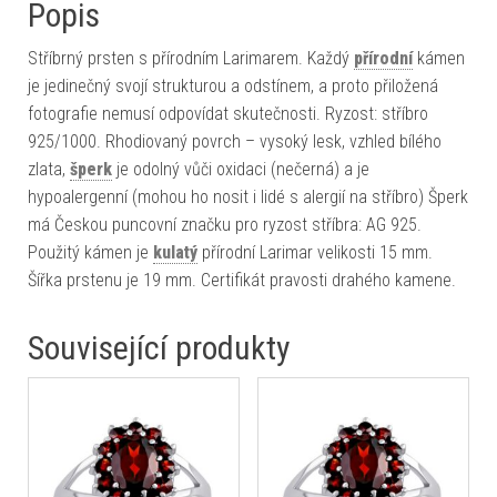
Popis
Stříbrný prsten s přírodním Larimarem. Každý
přírodní
kámen
je jedinečný svojí strukturou a odstínem, a proto přiložená
fotografie nemusí odpovídat skutečnosti. Ryzost: stříbro
925/1000. Rhodiovaný povrch – vysoký lesk, vzhled bílého
zlata,
šperk
je odolný vůči oxidaci (nečerná) a je
hypoalergenní (mohou ho nosit i lidé s alergií na stříbro) Šperk
má Českou puncovní značku pro ryzost stříbra: AG 925.
Použitý kámen je
kulatý
přírodní Larimar velikosti 15 mm.
Šířka prstenu je 19 mm. Certifikát pravosti drahého kamene.
Související produkty