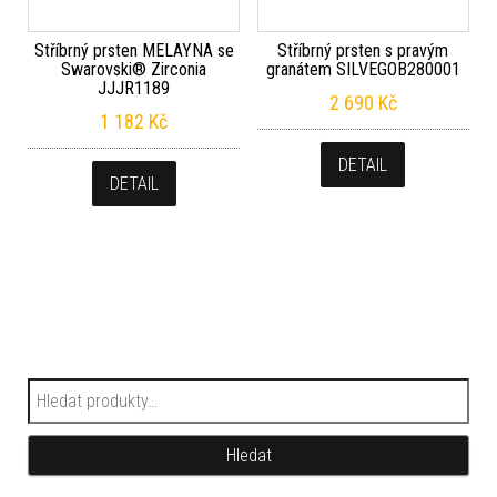
Stříbrný prsten MELAYNA se
Stříbrný prsten s pravým
Swarovski® Zirconia
granátem SILVEGOB280001
JJJR1189
2 690
Kč
1 182
Kč
DETAIL
DETAIL
Hledat:
Hledat