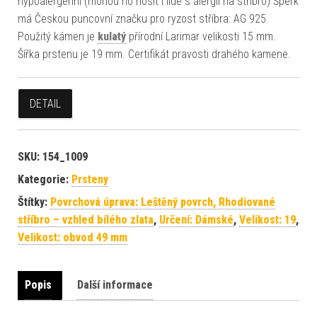
hypoalergenní (mohou ho nosit i lidé s alergií na stříbro) Šperk
má Českou puncovní značku pro ryzost stříbra: AG 925.
Použitý kámen je
kulatý
přírodní Larimar velikosti 15 mm.
Šířka prstenu je 19 mm. Certifikát pravosti drahého kamene.
DETAIL
SKU:
154_1009
Kategorie:
Prsteny
Štítky:
Povrchová úprava: Leštěný povrch, Rhodiované
stříbro – vzhled bílého zlata
,
Určení: Dámské
,
Velikost: 19
,
Velikost: obvod 49 mm
Popis
Další informace