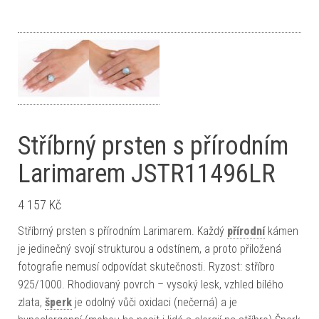
Stříbrný prsten s přírodním
Larimarem JSTR11496LR
4 157
Kč
Stříbrný prsten s přírodním Larimarem. Každý
přírodní
kámen
je jedinečný svojí strukturou a odstínem, a proto přiložená
fotografie nemusí odpovídat skutečnosti. Ryzost: stříbro
925/1000. Rhodiovaný povrch – vysoký lesk, vzhled bílého
zlata,
šperk
je odolný vůči oxidaci (nečerná) a je