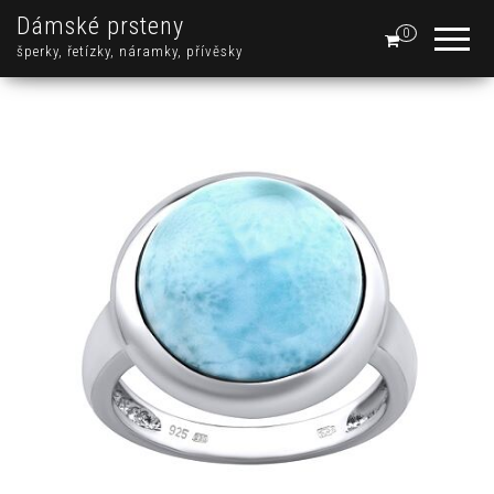
Dámské prsteny
0
šperky, řetízky, náramky, přívěsky