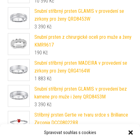
10 590
Kč
Snubní stříbrný prsten GLAMIS v provedení se
zirkony pro ženy QRD8453W
3 390
Kč
Snubní prsten z chirurgické oceli pro muže a ženy
KMR9617
190
Kč
Snubní stříbrný prsten MADEIRA v provedení se
zirkony pro ženy QRG4164W
1 883
Kč
Snubní stříbrný prsten GLAMIS v provedení bez
kamene pro muže i ženy QRD8453M
3 390
Kč
Stříbrný prsten Gertie ve tvaru srdce s Brilliance
Zirconia DCC08022RR
757
Kč
Spravovat souhlas s cookies