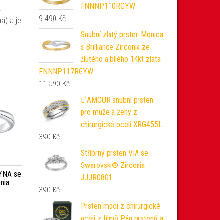
FNNNP110RGYW
.
9 490
Kč
á) a je
Snubní zlatý prsten Monica
s Brilliance Zirconia ze
žlutého a bílého 14kt zlata
FNNNP117RGYW
11 590
Kč
L´AMOUR snubní prsten
pro muže a ženy z
chirurgické oceli XRG455L
390
Kč
Stříbrný prsten VIA se
Swarovski® Zirconia
AYNA se
JJJR0801
nia
390
Kč
Prsten moci z chirurgické
oceli z filmů Pán prstenů a