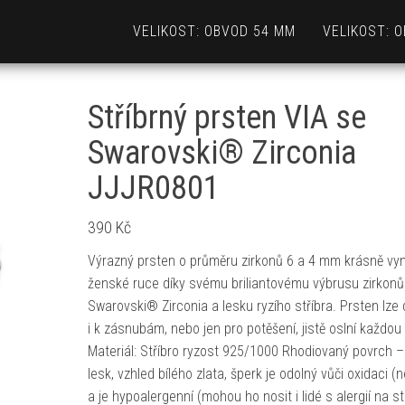
VELIKOST: OBVOD 54 MM
VELIKOST: 
Stříbrný prsten VIA se
Swarovski® Zirconia
JJJR0801
390
Kč
Výrazný prsten o průměru zirkonů 6 a 4 mm krásně vy
ženské ruce díky svému briliantovému výbrusu zirkonů
Swarovski® Zirconia a lesku ryzího stříbra. Prsten lze
i k zásnubám, nebo jen pro potěšení, jistě oslní každou
Materiál: Stříbro ryzost 925/1000 Rhodiovaný povrch 
lesk, vzhled bílého zlata, šperk je odolný vůči oxidaci (
a je hypoalergenní (mohou ho nosit i lidé s alergií na st