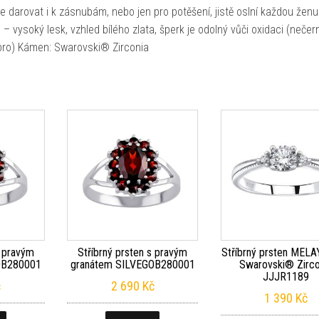
ze darovat i k zásnubám, nebo jen pro potěšení, jistě oslní každou ženu
 vysoký lesk, vzhled bílého zlata, šperk je odolný vůči oxidaci (nečern
říbro) Kámen: Swarovski® Zirconia
s pravým
Stříbrný prsten s pravým
Stříbrný prsten MEL
OB280001
granátem SILVEGOB280001
Swarovski® Zirco
JJJR1189
č
2 690
Kč
1 390
Kč