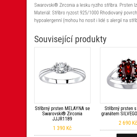
Swarovski® Zirconia a lesku ryzího stříbra. Prsten l
Materiál: Stříbro ryzost 925/1000 Rhodiovaný povrch –
hypoalergenní (mohou ho nosit i lidé s alergií na st
Související produkty
Stříbrný prsten MELAYNA se
Stříbrný prsten 
Swarovski® Zirconia
granátem SILVEG
JJJR1189
2 690
K
1 390
Kč