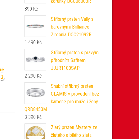
korunky DCC08003R
890
Kč
Stříbrný prsten Vally s
barevnými Brilliance
Zirconia DCC21092R
1 490
Kč
Stříbrný prsten s pravým
přírodním Safírem
JJJR1100SAP
né
2 290
Kč
 3
,
Snubní stříbrný prsten
GLAMIS v provedení bez
kamene pro muže i ženy
QRD8453M
3 390
Kč
Zlatý prsten Mystery ze
žlutého a bílého zlata