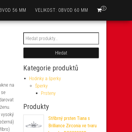
0
OBVOD 56 MM
VELIKOST: OBVOD 60 MM
Hledat:
Hledat
Kategorie produktů
Hodinky a šperky
nikne na
Šperky
 se
Prsteny
 darovat
Produkty
 ženu.
– vysoký
Stříbrný prsten Tiana s
nečerná)
Brilliance Zirconia ve tvaru
říbro)