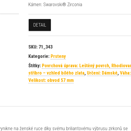
Kámen: Swarovski® Zirconia
DETAIL
SKU:
71_343
Kategorie:
Prsteny
Štítky:
Povrchová úprava: Leštěný povrch, Rhodiova
stříbro – vzhled bílého zlata
,
Určení: Dámské
,
Váha:
Velikost: obvod 57 mm
vynikne na ženské ruce díky svému briliantovému výbrusu zirkonů se