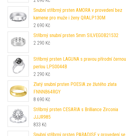
2 690
Kč
Snubní stříbrný prsten AMORA v provedení bez
kamene pro muže i ženy QRALP130M
2 690
Kč
Stříbrný snubní prsten 5mm SILVEGOB21532
2 290
Kč
Stříbrný prsten LAGUNA s pravou přírodní černou
perlou LPS0044B
2 290
Kč
Zlatý snubní prsten POESIA ze žlutého zlata
FNNNB64RGY
8 690
Kč
Stříbrný prsten CESARIA s Brilliance Zirconia
JJJR985
833
Kč
Snubní stříbrný prsten PARADISE v provedení se