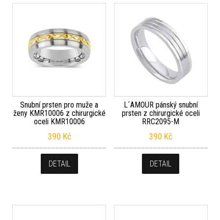
Snubní prsten pro muže a
L´AMOUR pánský snubní
ženy KMR10006 z chirurgické
prsten z chirurgické oceli
oceli KMR10006
RRC2095-M
390
Kč
390
Kč
DETAIL
DETAIL