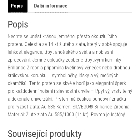
Popis
Další informace
Popis
Nechte se unést krásou jemného, přesto okouzlujícího
prstenu Celestia ze 14 kt žlutého zlata, který v sobě spojuje
lehkost elegance, třpyt andělského světla a noblesní
zpracování. Jemné obloučky zdobené třpytivými kamínky
Brilliance Zirconia připomíná květinový věneček nebo drobnou
královskou korunku – symbol něhy, lásky a výjimečných
okamžiků. Tento prsten se skvěle hodí jako elegantní šperk
pro každodenní nošení i slavnostní chvíle – třpytivý, vrstvitelný
a dokonale univerzální. Prsten má českou puncovní značku
pro ryzost zlata: Au 585 Kámen: SILVEGO® Brilliance Zirconia
Materiál: Žluté zlato Au 585/1000 (14 kt). Povrch je leštěný.
Související produkty