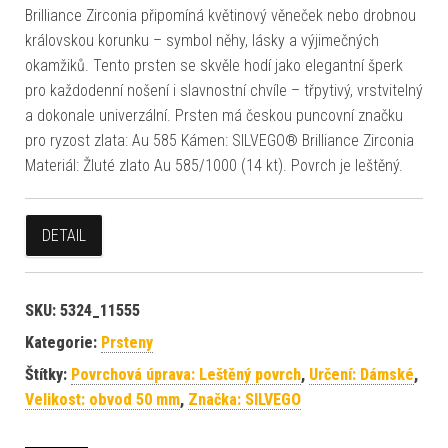
Brilliance Zirconia připomíná květinový věneček nebo drobnou
královskou korunku – symbol něhy, lásky a výjimečných
okamžiků. Tento prsten se skvěle hodí jako elegantní šperk
pro každodenní nošení i slavnostní chvíle – třpytivý, vrstvitelný
a dokonale univerzální. Prsten má českou puncovní značku
pro ryzost zlata: Au 585 Kámen: SILVEGO® Brilliance Zirconia
Materiál: Žluté zlato Au 585/1000 (14 kt). Povrch je leštěný.
DETAIL
SKU:
5324_11555
Kategorie:
Prsteny
Štítky:
Povrchová úprava: Leštěný povrch
,
Určení: Dámské
,
Velikost: obvod 50 mm
,
Značka: SILVEGO