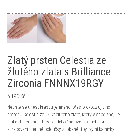
Zlatý prsten Celestia ze
žlutého zlata s Brilliance
Zirconia FNNNX19RGY
6 190
Kč
Nechte se unést krásou jemného, přesto okouzlujícího
prstenu Celestia ze 14 kt žlutého zlata, který v sobě spojuje
lehkost elegance, třpyt andělského světla a noblesní
zpracování. Jemné obloučky zdobené třpytivými kamínky