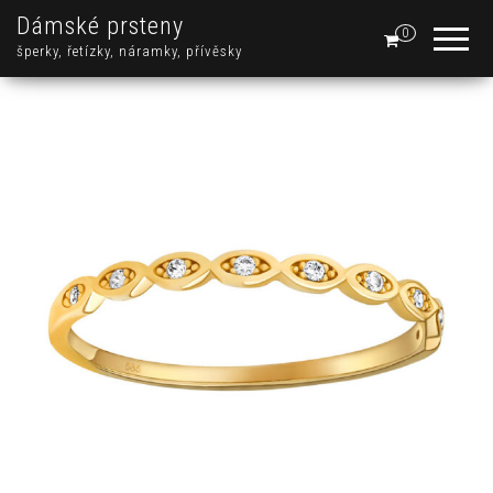
Dámské prsteny
0
šperky, řetízky, náramky, přívěsky