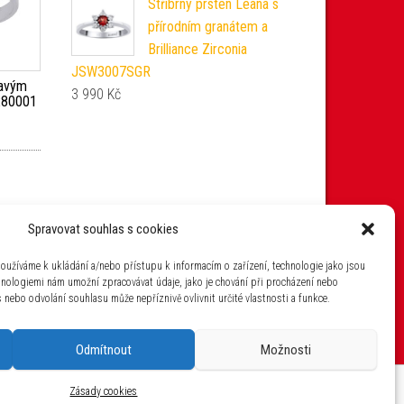
Stříbrný prsten Leana s
přírodním granátem a
Brilliance Zirconia
JSW3007SGR
ravým
3 990
Kč
280001
Spravovat souhlas s cookies
oužíváme k ukládání a/nebo přístupu k informacím o zařízení, technologie jako jsou
hnologiemi nám umožní zpracovávat údaje, jako je chování při procházení nebo
nebo odvolání souhlasu může nepříznivě ovlivnit určité vlastnosti a funkce.
Odmítnout
Možnosti
aha 4 IČ: 26454424
Zásady cookies