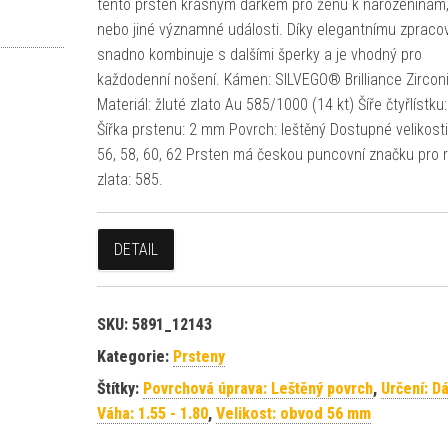
tento prsten krásným dárkem pro ženu k narozeninám,
nebo jiné významné události. Díky elegantnímu zpraco
snadno kombinuje s dalšími šperky a je vhodný pro
každodenní nošení. Kámen: SILVEGO® Brilliance Zircon
Materiál: žluté zlato Au 585/1000 (14 kt) Šíře čtyřlístk
Šířka prstenu: 2 mm Povrch: leštěný Dostupné velikosti
56, 58, 60, 62 Prsten má českou puncovní značku pro 
zlata: 585.
DETAIL
SKU:
5891_12143
Kategorie:
Prsteny
Štítky:
Povrchová úprava: Leštěný povrch
,
Určení: 
Váha: 1.55 - 1.80
,
Velikost: obvod 56 mm