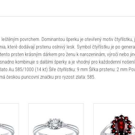
 s leštěným povrchem. Dominantou šperku je otevřený motiv čtyřlístku, 
nia, které dodávají prstenu oslnivý lesk. Symbol čtyřlístku je po gener
je tento prsten krásným dárkem pro ženu k narozeninám, výročí nebo jin
snadno kombinuje s dalšími šperky a je vhodný pro každodenní nošení
zlato Au 585/1000 (14 kt) Šíře čtyřlístku: 9 mm Šířka prstenu: 2 mm Po
n má českou puncovní značku pro ryzost zlata: 585.