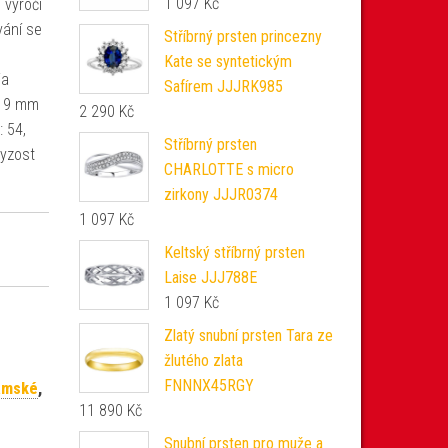
1 097
Kč
 výročí
vání se
Stříbrný prsten princezny
Kate se syntetickým
ia
Safírem JJJRK985
u: 9 mm
2 290
Kč
: 54,
Stříbrný prsten
ryzost
CHARLOTTE s micro
zirkony JJJR0374
1 097
Kč
Keltský stříbrný prsten
Laise JJJ788E
1 097
Kč
Zlatý snubní prsten Tara ze
žlutého zlata
FNNNX45RGY
Dámské
,
11 890
Kč
Snubní prsten pro muže a