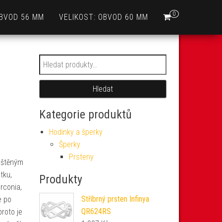
0
OBVOD 56 MM
VELIKOST: OBVOD 60 MM
Hledat:
Hledat
Kategorie produktů
Hodinky a šperky
Šperky
Prsteny
leštěným
tku,
Produkty
rconia,
Stříbrný prsten Infinya
e po
QR624RS
proto je