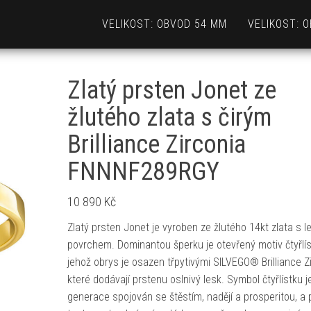
VELIKOST: OBVOD 54 MM
VELIKOST: 
Zlatý prsten Jonet ze
žlutého zlata s čirým
Brilliance Zirconia
FNNNF289RGY
10 890
Kč
Zlatý prsten Jonet je vyroben ze žlutého 14kt zlata s 
povrchem. Dominantou šperku je otevřený motiv čtyřlís
jehož obrys je osazen třpytivými SILVEGO® Brilliance Zi
které dodávají prstenu oslnivý lesk. Symbol čtyřlístku j
generace spojován se štěstím, nadějí a prosperitou, a 