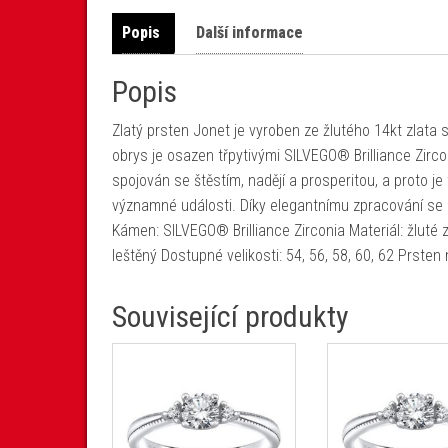
Popis
Další informace
Popis
Zlatý prsten Jonet je vyroben ze žlutého 14kt zlata
obrys je osazen třpytivými SILVEGO® Brilliance Zirco
spojován se štěstím, nadějí a prosperitou, a proto 
významné události. Díky elegantnímu zpracování se 
Kámen: SILVEGO® Brilliance Zirconia Materiál: žluté 
leštěný Dostupné velikosti: 54, 56, 58, 60, 62 Prste
Související produkty