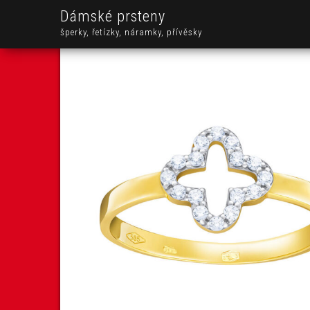
Dámské prsteny
šperky, řetízky, náramky, přívěsky