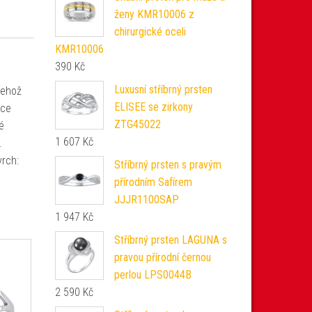
ženy KMR10006 z
chirurgické oceli
KMR10006
390
Kč
Luxusní stříbrný prsten
jehož
ELISEE se zirkony
ace
ZTG45022
é
1 607
Kč
.
vrch:
Stříbrný prsten s pravým
přírodním Safírem
JJJR1100SAP
1 947
Kč
Stříbrný prsten LAGUNA s
pravou přírodní černou
perlou LPS0044B
2 590
Kč