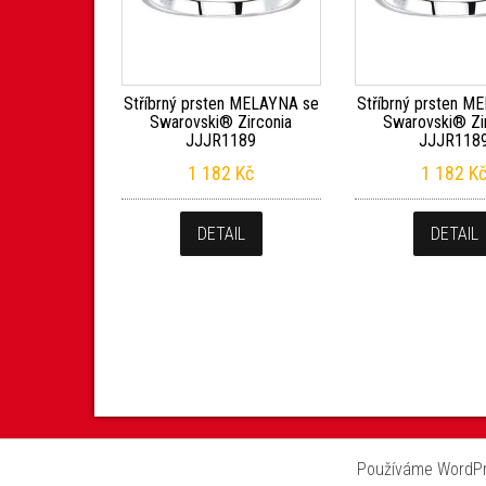
Stříbrný prsten MELAYNA se
Stříbrný prsten M
Swarovski® Zirconia
Swarovski® Zi
JJJR1189
JJJR118
1 182
Kč
1 182
K
DETAIL
DETAIL
Používáme WordPre