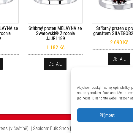
ELAYNA se
Stříbrný prsten MELAYNA se
Stříbrný prsten s p
rconia
Swarovski® Zirconia
granátem SILVEGOB
9
JJJR1189
2 690
Kč
č
1 182
Kč
DETAIL
DETAIL
Abychom poskytli co nejlepší služby, p
soubory cookies. Souhlas s těmito tec
jedinečná ID na tomto webu. Nesouhlas 
Příjmout
ss (v češtině).
|
Šablona: Bulk Shop
| ACIT s.r.o. Chodovská 228/3 Pr