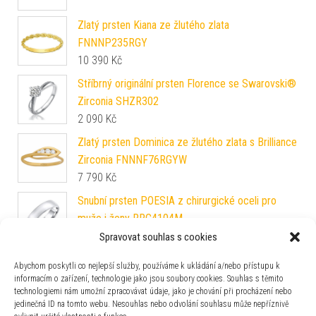
Zlatý prsten Kiana ze žlutého zlata
FNNNP235RGY
10 390
Kč
Stříbrný originální prsten Florence se Swarovski®
Zirconia SHZR302
2 090
Kč
Zlatý prsten Dominica ze žlutého zlata s Brilliance
Zirconia FNNNF76RGYW
7 790
Kč
Snubní prsten POESIA z chirurgické oceli pro
muže i ženy RRC4104M
590
Kč
Spravovat souhlas s cookies
L'AMOUR snubní prsten pro muže i ženy z
Abychom poskytli co nejlepší služby, používáme k ukládání a/nebo přístupu k
chirurgické oceli RRC191
informacím o zařízení, technologie jako jsou soubory cookies. Souhlas s těmito
technologiemi nám umožní zpracovávat údaje, jako je chování při procházení nebo
590
Kč
jedinečná ID na tomto webu. Nesouhlas nebo odvolání souhlasu může nepříznivě