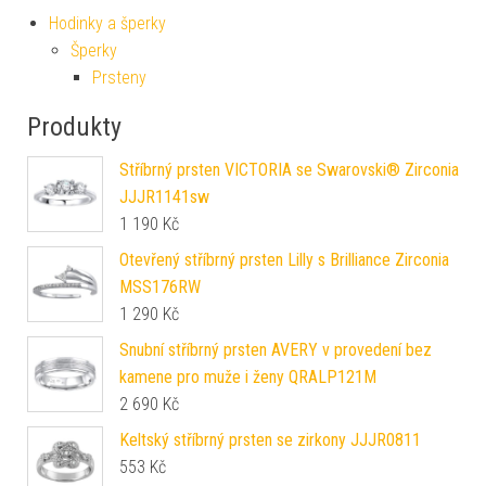
Hodinky a šperky
Šperky
Prsteny
Produkty
Stříbrný prsten VICTORIA se Swarovski® Zirconia
JJJR1141sw
1 190
Kč
Otevřený stříbrný prsten Lilly s Brilliance Zirconia
MSS176RW
1 290
Kč
Snubní stříbrný prsten AVERY v provedení bez
kamene pro muže i ženy QRALP121M
2 690
Kč
Keltský stříbrný prsten se zirkony JJJR0811
553
Kč