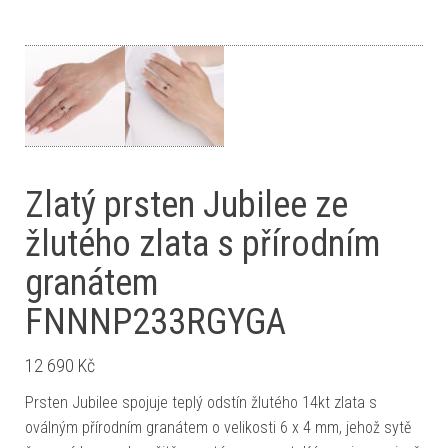
Zlatý prsten Jubilee ze
žlutého zlata s přírodním
granátem
FNNNP233RGYGA
12 690
Kč
Prsten Jubilee spojuje teplý odstín žlutého 14kt zlata s
oválným přírodním granátem o velikosti 6 x 4 mm, jehož sytě