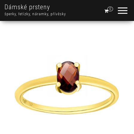
Dámské prsteny
0
šperky, řetízky, náramky, přívěsky