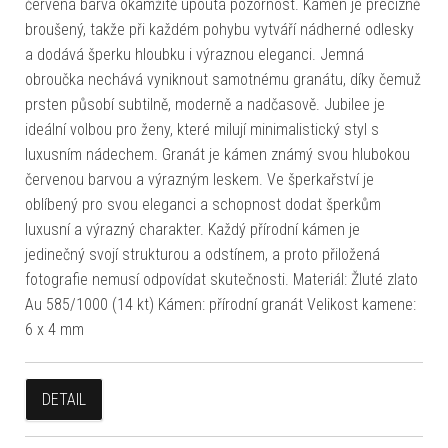
červená barva okamžitě upoutá pozornost. Kámen je precizně
broušený, takže při každém pohybu vytváří nádherné odlesky
a dodává šperku hloubku i výraznou eleganci. Jemná
obroučka nechává vyniknout samotnému granátu, díky čemuž
prsten působí subtilně, moderně a nadčasově. Jubilee je
ideální volbou pro ženy, které milují minimalistický styl s
luxusním nádechem. Granát je kámen známý svou hlubokou
červenou barvou a výrazným leskem. Ve šperkařství je
oblíbený pro svou eleganci a schopnost dodat šperkům
luxusní a výrazný charakter. Každý přírodní kámen je
jedinečný svojí strukturou a odstínem, a proto přiložená
fotografie nemusí odpovídat skutečnosti. Materiál: Žluté zlato
Au 585/1000 (14 kt) Kámen: přírodní granát Velikost kamene:
6 x 4 mm
DETAIL