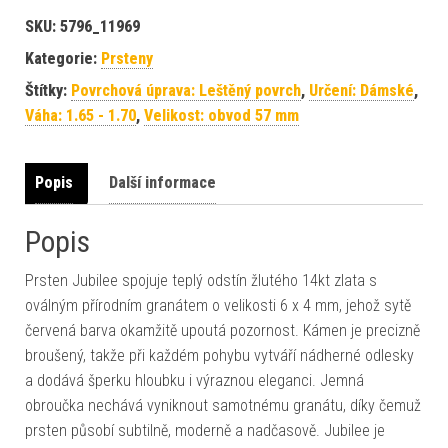
SKU:
5796_11969
Kategorie:
Prsteny
Štítky:
Povrchová úprava: Leštěný povrch
,
Určení: Dámské
,
Váha: 1.65 - 1.70
,
Velikost: obvod 57 mm
Popis
Další informace
Popis
Prsten Jubilee spojuje teplý odstín žlutého 14kt zlata s
oválným přírodním granátem o velikosti 6 x 4 mm, jehož sytě
červená barva okamžitě upoutá pozornost. Kámen je precizně
broušený, takže při každém pohybu vytváří nádherné odlesky
a dodává šperku hloubku i výraznou eleganci. Jemná
obroučka nechává vyniknout samotnému granátu, díky čemuž
prsten působí subtilně, moderně a nadčasově. Jubilee je