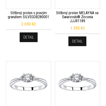
Stříbrný prsten s pravým
Stříbrný prsten MELAYNA se
granátem SILVEGOB280001
Swarovski® Zirconia
JJJR1189
2 690
Kč
1 390
Kč
DETAIL
DETAIL