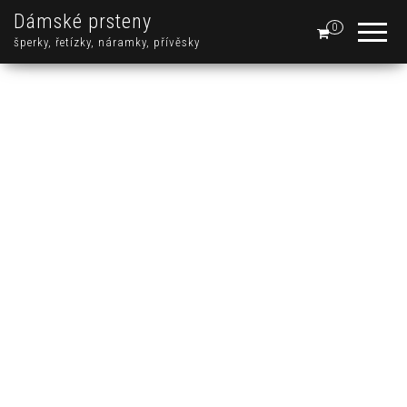
Dámské prsteny
0
šperky, řetízky, náramky, přívěsky