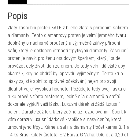
Popis
Zlatý zásnubní prsten KATE z bílého zlata s přírodním safírem
a diamanty. Tento diamantový prsten je velmi jemného tvaru
doplněný o nádherně broušený a výjimečně zářivý přírodní
safír, který je obklopen čtrnácti třpytivými diamanty. Zásnubní
prsten je navíc pro ženu osudovým šperkem, který ji bude
provázet celý život, den za dnem. Je tedy velmi důležité aby
okamžik, kdy ho obdrží byl opravdu vyjímečným. Tento kruh
lásky zajisté splní to správné očekávání, nejen pro svoji
dlouhotrvající vysokou hodnotu. Požádejte tedy svoji lásku o
ruku právě s tímto prstenem, jedině síla diamantů a safírů
dokonale vyjádří vaší lásku. Luxusní dárek si žádá luxusní
balení. Darujte zážitek, který začíná už rozbalováním. Šperk k
vám dorazí v luxusní dárkové krabičce s nasvícením, která
umocní jeho třpyt. Kámen: safír a diamanty Počet kamenů: 1 a
14 ks Brus: kulatý Čistota: SI2 Barva: G Váha: 0,46 ct a 0,20 ct