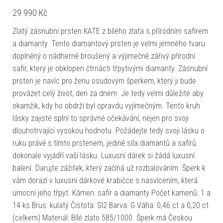
29 990
Kč
Zlatý zásnubní prsten KATE z bílého zlata s přírodním safírem
a diamanty. Tento diamantový prsten je velmi jemného tvaru
doplněný o nádherně broušený a výjimečně zářivý přírodní
safír, který je obklopen čtrnácti třpytivými diamanty. Zásnubní
prsten je navíc pro ženu osudovým šperkem, který ji bude
provázet celý život, den za dnem. Je tedy velmi důležité aby
okamžik, kdy ho obdrží byl opravdu vyjímečným. Tento kruh
lásky zajisté splní to správné očekávání, nejen pro svoji
dlouhotrvající vysokou hodnotu. Požádejte tedy svoji lásku o
ruku právě s tímto prstenem, jedině síla diamantů a safírů
dokonale vyjádří vaší lásku. Luxusní dárek si žádá luxusní
balení. Darujte zážitek, který začíná už rozbalováním. Šperk k
vám dorazí v luxusní dárkové krabičce s nasvícením, která
umocní jeho třpyt. Kámen: safír a diamanty Počet kamenů: 1 a
14 ks Brus: kulatý Čistota: SI2 Barva: G Váha: 0,46 ct a 0,20 ct
(celkem) Materiál: Bílé zlato 585/1000. Šperk má Českou