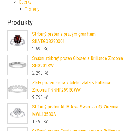
Šperky
Prsteny
Produkty
Stříbrný prsten s pravým granátem
SILVEGOB280001
2 690
Kč
Snubní stříbrný prsten Gloster s Brilliance Zirconia
SHG201RW
2 290
Kč
Zlatý prsten Eliora z bílého zlata s Brilliance
Zirconia FNNNF259RGWW
9 790
Kč
Stříbrný prsten ALIVIA se Swarovski® Zirconia
MWL13530A
1 490
Kč