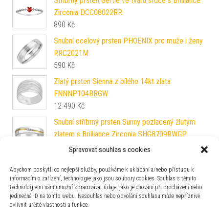
Stříbrný prsten Gertie ve tvaru srdce s Brilliance
Zirconia DCC08022RR
890
Kč
Snubní ocelový prsten PHOENIX pro muže i ženy
RRC2021M
590
Kč
Zlatý prsten Sienna z bílého 14kt zlata
FNNNP104BRGW
12 490
Kč
Snubní stříbrný prsten Sunny pozlacený žlutým
zlatem s Brilliance Zirconia SHG8709RWGP
2 690
Kč
Spravovat souhlas s cookies
Snubní zlatý prsten Roseann ze žlutého a bílého
Abychom poskytli co nejlepší služby, používáme k ukládání a/nebo přístupu k
14kt zlata FNNNB35RGYW
informacím o zařízení, technologie jako jsou soubory cookies. Souhlas s těmito
16 990
Kč
technologiemi nám umožní zpracovávat údaje, jako je chování při procházení nebo
jedinečná ID na tomto webu. Nesouhlas nebo odvolání souhlasu může nepříznivě
PRSTEN MOCI z chirurgické oceli z filmu Pán
ovlivnit určité vlastnosti a funkce.
prstenů a Hobit RRC2210