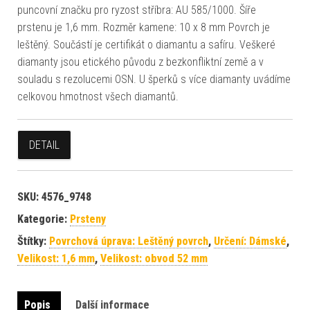
puncovní značku pro ryzost stříbra: AU 585/1000. Šíře
prstenu je 1,6 mm. Rozměr kamene: 10 x 8 mm Povrch je
leštěný. Součástí je certifikát o diamantu a safíru. Veškeré
diamanty jsou etického původu z bezkonfliktní země a v
souladu s rezolucemi OSN. U šperků s více diamanty uvádíme
celkovou hmotnost všech diamantů.
DETAIL
SKU:
4576_9748
Kategorie:
Prsteny
Štítky:
Povrchová úprava: Leštěný povrch
,
Určení: Dámské
,
Velikost: 1,6 mm
,
Velikost: obvod 52 mm
Popis
Další informace