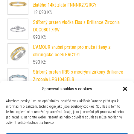
žlutého 14kt zlata FNNNR272RGY
12 090
Kč
Stříbrný prsten vločka Elsa s Brilliance Zirconia
DCC08017RW
990
Kč
L'AMOUR snubní prsten pro muže i ženy z
chirurgické oceli RRC191
590
Kč
Stříbrný prsten IRIS s modrými zirkony Brilliance
Zirconia LPS1043ELB
1 490
Kč
Spravovat souhlas s cookies
Prsten ELISA ze stříbra s micro zirconia
Abychom poskytli co nejlepší služby, používáme k ukládání a/nebo přístupu k
JJJR0222
informacím o zařízení, technologie jako jsou soubory cookies. Souhlas s těmito
2 290
Kč
technologiemi nám umožní zpracovávat údaje, jako je chování při procházení nebo
jedinečná ID na tomto webu. Nesouhlas nebo odvolání souhlasu může nepříznivě
Snubní stříbrný prsten POESIA v provedení se
ovlivnit určité vlastnosti a funkce.
zirkonem pro ženy QRG4104W