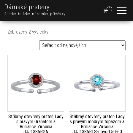
Dámské prsteny
0
šperky, řetízky, náramky, přívěsky
Seřazeno od nejnovějších
Zobrazeny 2 výsledky
Stříbrný otevřený prsten Lady
Stříbrný otevřený prsten Lady
s pravým Granátem a
s pravým modrým topazem a
Brilliance Zirconia
Brilliance Zirconia
JJJ1385RGA
JJJ1385RTS-obvod 50-60