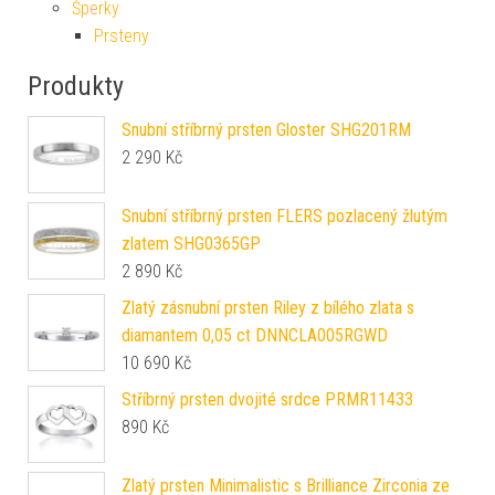
Šperky
Prsteny
Produkty
Snubní stříbrný prsten Gloster SHG201RM
2 290
Kč
Snubní stříbrný prsten FLERS pozlacený žlutým
zlatem SHG0365GP
2 890
Kč
Zlatý zásnubní prsten Riley z bílého zlata s
diamantem 0,05 ct DNNCLA005RGWD
10 690
Kč
Stříbrný prsten dvojité srdce PRMR11433
890
Kč
Zlatý prsten Minimalistic s Brilliance Zirconia ze