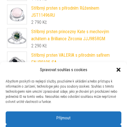
Stříbrný prsten s přírodním Růženínem
JST11496RU
2 790
Kč
Stříbrný prsten princezny Kate s mechovým
achátem a Brilliance Zirconia JJJ985RGM
2 290
Kč
Stříbrný prsten VALERIA s přírodním safírem
FNJR0105-SA
2 490
Kč
Spravovat souhlas s cookies
Stříbrný snubní prsten 5mm SILVEGOB21532
Abychom poskytli co nejlepší služby, používáme k ukládání a/nebo přístupu k
2 290
Kč
informacím o zařízení, technologie jako jsou soubory cookies. Souhlas s těmito
technologiemi nám umožní zpracovávat údaje, jako je chování při procházení nebo
jedinečná ID na tomto webu. Nesouhlas nebo odvolání souhlasu může nepříznivě
Snubní stříbrný prsten MARIAGE pozlacený žlutým
ovlivnit určité vlastnosti a funkce.
zlatem s Brilliance Zirconia SHG2050ZGPW
2 990
Kč
Příjmout