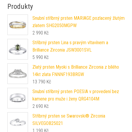
Produkty
Snubní stříbrný prsten MARIAGE pozlacený žlutým
zlatem SHG2050MGPW
2 990
Kč
Stříbrný prsten Lina s pravým vltavínem a
Brilliance Zirconia JSW3001SVL
5 990
Kč
Zlatý prsten Myoki s Brilliance Zirconia z bílého
14kt zlata FNNNF193BRGW
13 790
Kč
Snubní stříbrný prsten POESIA v provedení bez
kamene pro muže i ženy QRG4104M
2 690
Kč
Stříbrný prsten se Swarovski® Zirconia
SILVEGOB25021
1 190
Kč