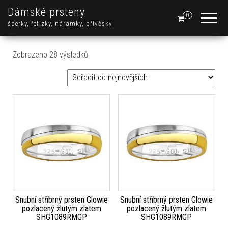
Dámské prsteny
0
šperky, řetízky, náramky, přívěsky
Seřazeno od nejnovějších
Zobrazeno 28 výsledků
Snubní stříbrný prsten Glowie
Snubní stříbrný prsten Glowie
pozlacený žlutým zlatem
pozlacený žlutým zlatem
SHG1089RMGP
SHG1089RMGP