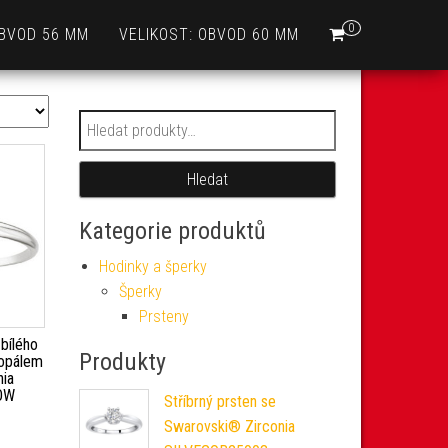
0
OBVOD 56 MM
VELIKOST: OBVOD 60 MM
Hledat:
Hledat
Kategorie produktů
Hodinky a šperky
Šperky
Prsteny
 bílého
Produkty
 opálem
nia
OW
Stříbrný prsten se
Swarovski® Zirconia