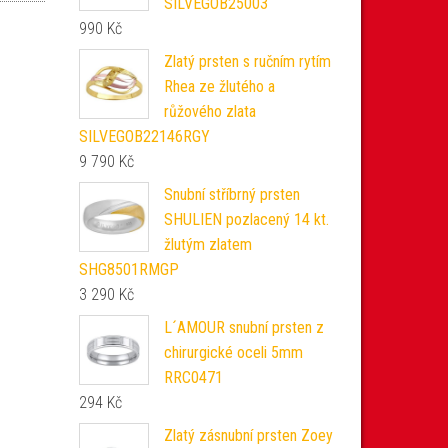
SILVEGOB25003
990
Kč
Zlatý prsten s ručním rytím
Rhea ze žlutého a
růžového zlata
SILVEGOB22146RGY
9 790
Kč
Snubní stříbrný prsten
SHULIEN pozlacený 14 kt.
žlutým zlatem
SHG8501RMGP
3 290
Kč
L´AMOUR snubní prsten z
chirurgické oceli 5mm
RRC0471
294
Kč
Zlatý zásnubní prsten Zoey