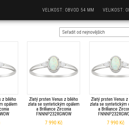
VELIKOST: OBVOD 54 MM
VELIKOST: 
 z bílého
Zlatý prsten Venus z bílého
Zlatý prsten Venus z
kým opálem
zlata se syntetickým opálem
zlata se syntetickým
rconia
a Brilliance Zirconia
a Brilliance Zirco
GWOW
FNNNP232RGWOW
FNNNP232RGW
č
7 990
Kč
7 990
Kč