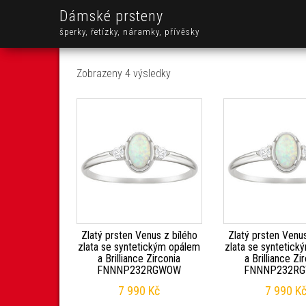
Dámské prsteny
šperky, řetízky, náramky, přívěsky
Seřazeno od nejnovějších
Zobrazeny 4 výsledky
Zlatý prsten Venus z bílého
Zlatý prsten Venus
zlata se syntetickým opálem
zlata se syntetic
a Brilliance Zirconia
a Brilliance Zi
FNNNP232RGWOW
FNNNP232R
7 990
Kč
7 990
K