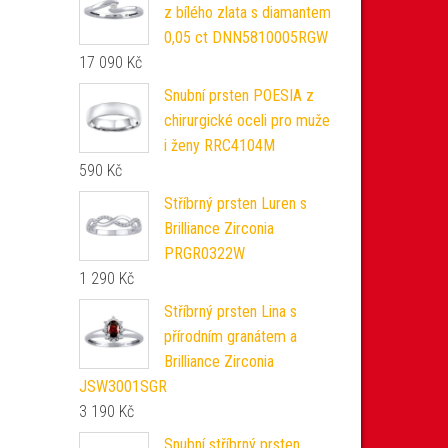
z bílého zlata s diamantem
0,05 ct DNN5810005RGW
17 090
Kč
Snubní prsten POESIA z
chirurgické oceli pro muže
i ženy RRC4104M
590
Kč
Stříbrný prsten Luren s
Brilliance Zirconia
PRGR0322W
1 290
Kč
Stříbrný prsten Lina s
přírodním granátem a
Brilliance Zirconia
JSW3001SGR
3 190
Kč
Snubní stříbrný prsten