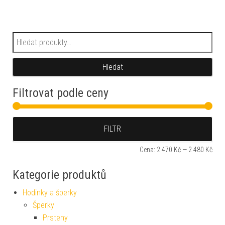
Hledat:
Hledat
Filtrovat podle ceny
Min
Max
FILTR
Cena:
2 470 Kč
—
2 480 Kč
Kategorie produktů
Hodinky a šperky
Šperky
Prsteny