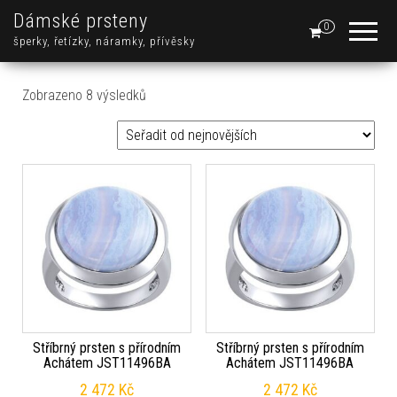
Dámské prsteny
0
šperky, řetízky, náramky, přívěsky
Seřazeno od nejnovějších
Zobrazeno 8 výsledků
Stříbrný prsten s přírodním
Stříbrný prsten s přírodním
Achátem JST11496BA
Achátem JST11496BA
2 472
Kč
2 472
Kč