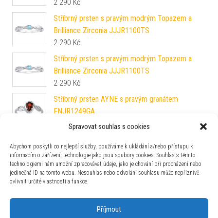
2 290
Kč
Stříbrný prsten s pravým modrým Topazem a
Brilliance Zirconia JJJR1100TS
2 290
Kč
Stříbrný prsten s pravým modrým Topazem a
Brilliance Zirconia JJJR1100TS
2 290
Kč
Stříbrný prsten AYNE s pravým granátem
FNJR1249GA
1 990
Kč
Spravovat souhlas s cookies
Stříbrný prsten s pravým modrým Topazem a
Abychom poskytli co nejlepší služby, používáme k ukládání a/nebo přístupu k
Brilliance Zirconia JJJR1100TS
informacím o zařízení, technologie jako jsou soubory cookies. Souhlas s těmito
2 290
Kč
technologiemi nám umožní zpracovávat údaje, jako je chování při procházení nebo
jedinečná ID na tomto webu. Nesouhlas nebo odvolání souhlasu může nepříznivě
L´AMOUR snubní prsten z chirurgické oceli pro
ovlivnit určité vlastnosti a funkce.
muže a ženy RC2129
590
Kč
Příjmout