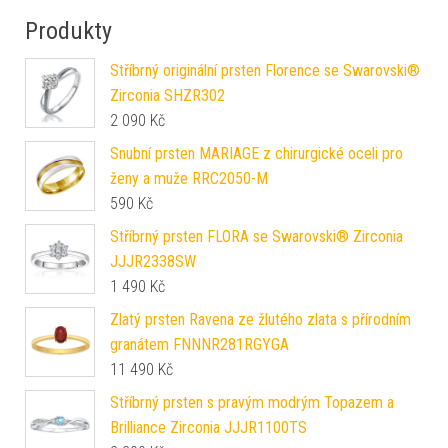
Produkty
Stříbrný originální prsten Florence se Swarovski®
Zirconia SHZR302
2 090
Kč
Snubní prsten MARIAGE z chirurgické oceli pro
ženy a muže RRC2050-M
590
Kč
Stříbrný prsten FLORA se Swarovski® Zirconia
JJJR2338SW
1 490
Kč
Zlatý prsten Ravena ze žlutého zlata s přírodním
granátem FNNNR281RGYGA
11 490
Kč
Stříbrný prsten s pravým modrým Topazem a
Brilliance Zirconia JJJR1100TS