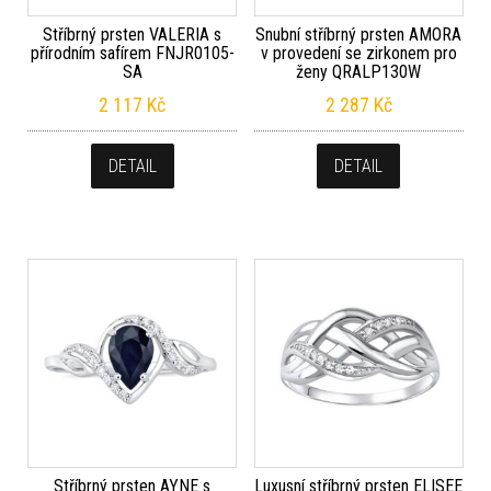
Stříbrný prsten VALERIA s
Snubní stříbrný prsten AMORA
přírodním safírem FNJR0105-
v provedení se zirkonem pro
SA
ženy QRALP130W
2 117
Kč
2 287
Kč
DETAIL
DETAIL
Stříbrný prsten AYNE s
Luxusní stříbrný prsten ELISEE