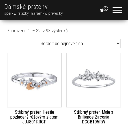
Dámské prsteny
0
šperky, řetízky, náramky, přívěsky
Seřazeno od nejnovějších
Zobrazeno 1. – 32. z 98 výsledků
Stříbrný prsten Hestia
Stříbrný prsten Maia s
pozlacený růžovým zlatem
Brilliance Zirconia
JJJ801RRGP
DCCB195RW