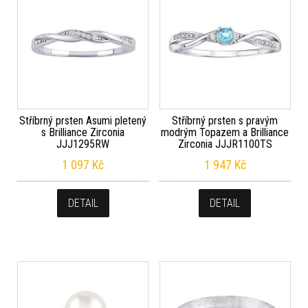
Stříbrný prsten Asumi pletený
Stříbrný prsten s pravým
s Brilliance Zirconia
modrým Topazem a Brilliance
JJJ1295RW
Zirconia JJJR1100TS
1 097
Kč
1 947
Kč
DETAIL
DETAIL