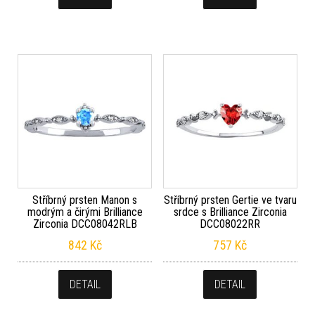
Stříbrný prsten Manon s
Stříbrný prsten Gertie ve tvaru
modrým a čirými Brilliance
srdce s Brilliance Zirconia
Zirconia DCC08042RLB
DCC08022RR
842
Kč
757
Kč
DETAIL
DETAIL