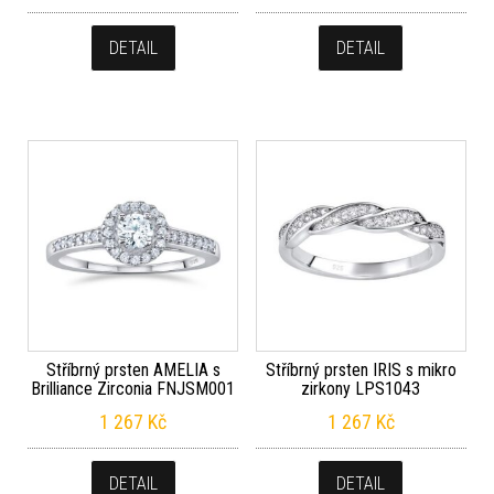
DETAIL
DETAIL
Stříbrný prsten AMELIA s
Stříbrný prsten IRIS s mikro
Brilliance Zirconia FNJSM001
zirkony LPS1043
1 267
Kč
1 267
Kč
DETAIL
DETAIL