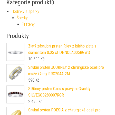
Kategorie produktů
Hodinky a šperky
Šperky
Prsteny
Produkty
Zlatý zásnubní prsten Riley z bílého zlata s
diamantem 0,05 ct DNNCLA005RGWD
10 690
Kč
Snubní prsten JOURNEY z chirurgické oceli pro
muže i ženy RRC2044-2M
590
Kč
Stříbrný prsten Caris s pravými Granáty
SILVEGOB280007RGR
2 490
Kč
Snubní prsten POESIA z chirurgické oceli pro