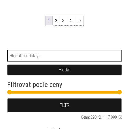
1
2
3
4
→
Hledat:
Hledat
Filtrovat podle ceny
Min
Max
FILTR
Cena:
290 Kč
—
17 090 Kč