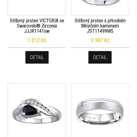
Stříbrný prsten VICTORIA se
Stříbrný prsten s přírodním
Swarovski® Zirconia
Měsíčním kamenem
JJJR1141sw
JST11499MS
1 012
Kč
3 987
Kč
DETAIL
DETAIL