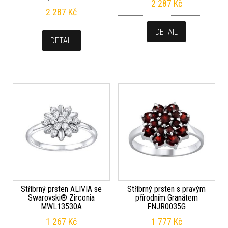
2 287
Kč
2 287
Kč
DETAIL
DETAIL
Stříbrný prsten ALIVIA se
Stříbrný prsten s pravým
Swarovski® Zirconia
přírodním Granátem
MWL13530A
FNJR0035G
1 267
Kč
1 777
Kč