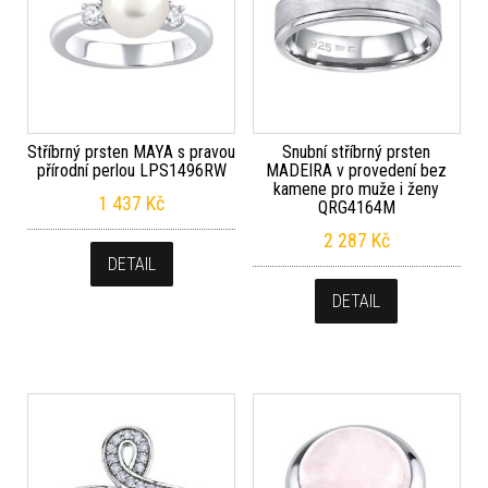
Stříbrný prsten MAYA s pravou
Snubní stříbrný prsten
přírodní perlou LPS1496RW
MADEIRA v provedení bez
kamene pro muže i ženy
1 437
Kč
QRG4164M
2 287
Kč
DETAIL
DETAIL