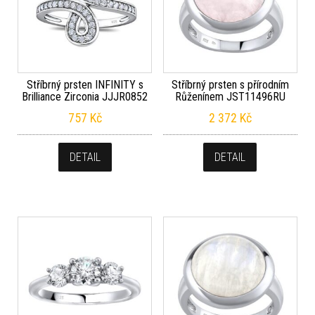
Stříbrný prsten INFINITY s
Stříbrný prsten s přírodním
Brilliance Zirconia JJJR0852
Růženínem JST11496RU
757
Kč
2 372
Kč
DETAIL
DETAIL