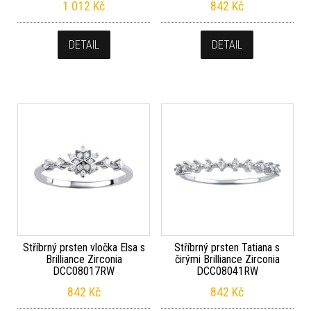
1 012
Kč
842
Kč
DETAIL
DETAIL
Stříbrný prsten vločka Elsa s
Stříbrný prsten Tatiana s
Brilliance Zirconia
čirými Brilliance Zirconia
DCC08017RW
DCC08041RW
842
Kč
842
Kč