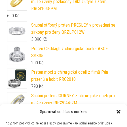
muže i ženy pozlacený 18kt žlutým zlatem
RRC4104GPM
690
Kč
Snubní stříbrný prsten PRESLEY v provedení se
zirkony pro ženy QRZLP012W
3 390
Kč
Prsten Claddagh z chirurgické oceli - AKCE
SSK35
200
Kč
Prsten moci z chirurgické oceli z filmů Pán
prstenů a hobit RRC2010
790
Kč
Snubní prsten JOURNEY z chirurgické oceli pro
muže i ženy RRC2044-2M
590
Kč
Spravovat souhlas s cookies
Zlatý prsten Tala ze žlutého zlata s čirým
Abychom poskytli co nejlepší služby, používáme k ukládání a/nebo přístupu k
Brilliance Zirconia FNNNF106RGY