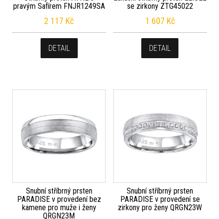
pravým Safírem FNJR1249SA
se zirkony ZTG45022
2 117
Kč
1 607
Kč
DETAIL
DETAIL
Snubní stříbrný prsten
Snubní stříbrný prsten
PARADISE v provedení bez
PARADISE v provedení se
kamene pro muže i ženy
zirkony pro ženy QRGN23W
QRGN23M