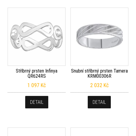
Stříbrný prsten Infinya
Snubní stříbrný prsten Tamera
QR624RS
KRM00306R
1 097
Kč
2 032
Kč
DETAIL
DETAIL