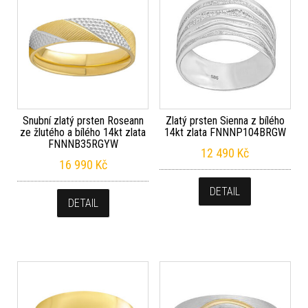
Snubní zlatý prsten Roseann
Zlatý prsten Sienna z bílého
ze žlutého a bílého 14kt zlata
14kt zlata FNNNP104BRGW
FNNNB35RGYW
12 490
Kč
16 990
Kč
DETAIL
DETAIL