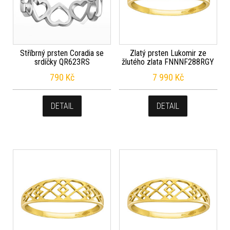
Stříbrný prsten Coradia se
Zlatý prsten Lukomir ze
srdíčky QR623RS
žlutého zlata FNNNF288RGY
790
Kč
7 990
Kč
DETAIL
DETAIL