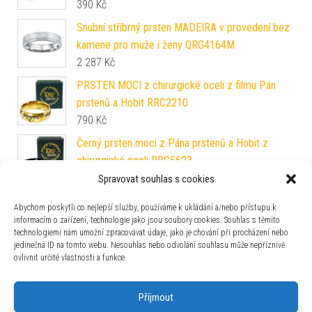
390
Kč
Snubní stříbrný prsten MADEIRA v provedení bez
kamene pro muže i ženy QRG4164M
2 287
Kč
PRSTEN MOCI z chirurgické oceli z filmu Pán
prstenů a Hobit RRC2210
790
Kč
Černý prsten moci z Pána prstenů a Hobit z
chirurgické oceli RRC5623
790
Kč
Spravovat souhlas s cookies
Stříbrný prsten IRIS s mikro zirkony LPS1043
Abychom poskytli co nejlepší služby, používáme k ukládání a/nebo přístupu k
1 267
Kč
informacím o zařízení, technologie jako jsou soubory cookies. Souhlas s těmito
technologiemi nám umožní zpracovávat údaje, jako je chování při procházení nebo
jedinečná ID na tomto webu. Nesouhlas nebo odvolání souhlasu může nepříznivě
Prsten Claddagh z chirurgické oceli - AKCE
ovlivnit určité vlastnosti a funkce.
SSK35
200
Kč
Příjmout