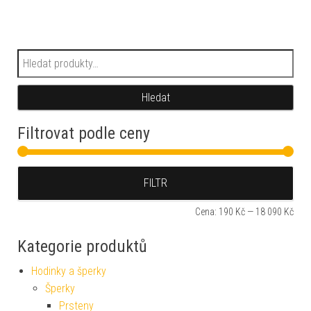
Hledat:
Hledat
Filtrovat podle ceny
Min
Max
FILTR
Cena:
190 Kč
—
18 090 Kč
Kategorie produktů
Hodinky a šperky
Šperky
Prsteny