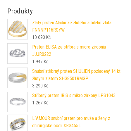
Produkty
Zlatý prsten Aladin ze žlutého a bílého zlata
FNNNP116RGYW
10 690
Kč
Prsten ELISA ze stříbra s micro zirconia
JJJR0222
1 947
Kč
Snubní stříbrný prsten SHULIEN pozlacený 14 kt.
žlutým zlatem SHG8501RMGP
3 290
Kč
Stříbrný prsten IRIS s mikro zirkony LPS1043
1 267
Kč
L´AMOUR snubní prsten pro muže a ženy z
chirurgické oceli XRG455L