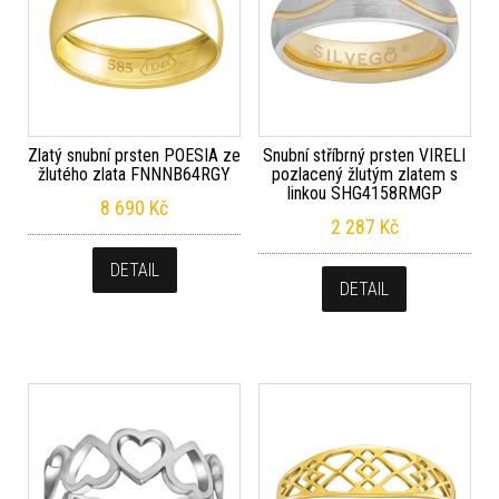
Zlatý snubní prsten POESIA ze
Snubní stříbrný prsten VIRELI
žlutého zlata FNNNB64RGY
pozlacený žlutým zlatem s
linkou SHG4158RMGP
8 690
Kč
2 287
Kč
DETAIL
DETAIL