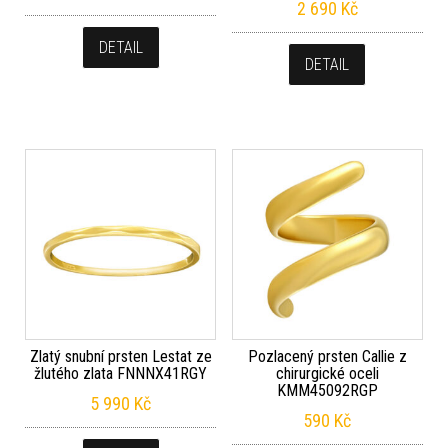
2 690
Kč
DETAIL
DETAIL
Zlatý snubní prsten Lestat ze
Pozlacený prsten Callie z
žlutého zlata FNNNX41RGY
chirurgické oceli
KMM45092RGP
5 990
Kč
590
Kč