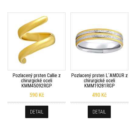
Pozlacený prsten Callie z
Pozlacený prsten L´AMOUR z
chirurgické oceli
chirurgické oceli
KMM45092RGP
KMM19281RGP
590
Kč
490
Kč
DETAIL
DETAIL