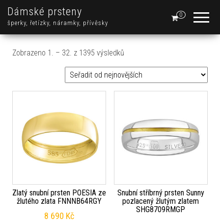
Dámské prsteny
0
šperky, řetízky, náramky, přívěsky
Seřazeno od nejnovějších
Zobrazeno 1. – 32. z 1395 výsledků
Zlatý snubní prsten POESIA ze
Snubní stříbrný prsten Sunny
žlutého zlata FNNNB64RGY
pozlacený žlutým zlatem
SHG8709RMGP
8 690
Kč