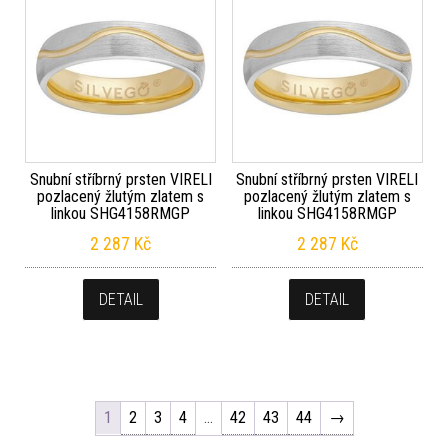
Snubní stříbrný prsten VIRELI
Snubní stříbrný prsten VIRELI
pozlacený žlutým zlatem s
pozlacený žlutým zlatem s
linkou SHG4158RMGP
linkou SHG4158RMGP
2 287
Kč
2 287
Kč
DETAIL
DETAIL
1
2
3
4
…
42
43
44
→