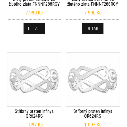
žlutého zlata FNNNF288RGY
žlutého zlata FNNNF288RGY
7 990
Kč
7 990
Kč
DETAIL
DETAIL
Stříbrný prsten Infinya
Stříbrný prsten Infinya
QR624RS
QR624RS
1 097
Kč
1 097
Kč