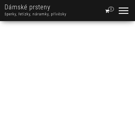
Dámské prsteny
0
šperky, řetízky, náramky, přívěsky