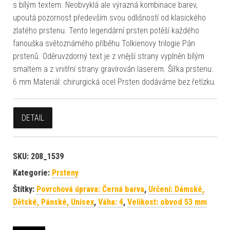
s bílým textem. Neobvyklá ale výrazná kombinace barev,
upoutá pozornost především svou odlišností od klasického
zlatého prstenu. Tento legendární prsten potěší každého
fanouška světoznámého příběhu Tolkienovy trilogie Pán
prstenů. Oděruvzdorný text je z vnější strany vyplněn bílým
smaltem a z vnitřní strany gravírován laserem. Šířka prstenu:
6 mm Materiál: chirurgická ocel Prsten dodáváme bez řetízku.
DETAIL
SKU:
208_1539
Kategorie:
Prsteny
Štítky:
Povrchová úprava: Černá barva
,
Určení: Dámské,
Dětské, Pánské, Unisex
,
Váha: 4
,
Velikost: obvod 53 mm