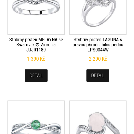
Stříbrný prsten MELAYNA se
Stříbrný prsten LAGUNA s
Swarovski® Zirconia
pravou přírodní bílou perlou
JJJR1189
LPS0044W
1 390
Kč
2 290
Kč
DETAIL
DETAIL