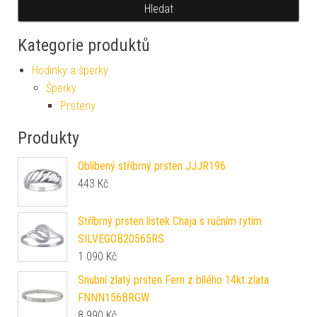
Hledat
Kategorie produktů
Hodinky a šperky
Šperky
Prsteny
Produkty
Oblíbený stříbrný prsten JJJR196
443
Kč
Stříbrný prsten lístek Chaja s ručním rytím
SILVEGOB20565RS
1 090
Kč
Snubní zlatý prsten Fern z bílého 14kt zlata
FNNN156BRGW
8 990
Kč