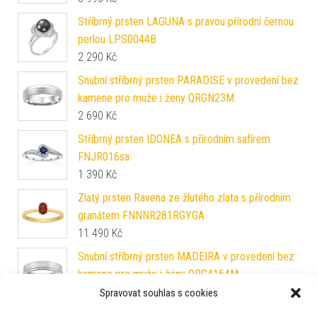
Stříbrný prsten LAGUNA s pravou přírodní černou
perlou LPS0044B
2 290
Kč
Snubní stříbrný prsten PARADISE v provedení bez
kamene pro muže i ženy QRGN23M
2 690
Kč
Stříbrný prsten IDONEA s přírodním safírem
FNJR016sa
1 390
Kč
Zlatý prsten Ravena ze žlutého zlata s přírodním
granátem FNNNR281RGYGA
11 490
Kč
Snubní stříbrný prsten MADEIRA v provedení bez
kamene pro muže i ženy QRG4164M
2 690
Kč
Spravovat souhlas s cookies
L´AMOUR snubní prsten z chirurgické oceli 5mm