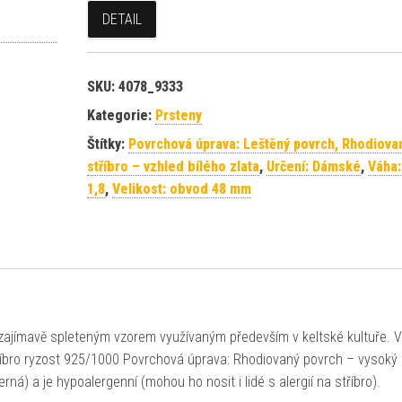
DETAIL
SKU:
4078_9333
Kategorie:
Prsteny
Štítky:
Povrchová úprava: Leštěný povrch, Rhodiova
stříbro – vzhled bílého zlata
,
Určení: Dámské
,
Váha:
1,8
,
Velikost: obvod 48 mm
 zajímavě spleteným vzorem využívaným především v keltské kultuře. 
tříbro ryzost 925/1000 Povrchová úprava: Rhodiovaný povrch – vysoký 
rná) a je hypoalergenní (mohou ho nosit i lidé s alergií na stříbro).