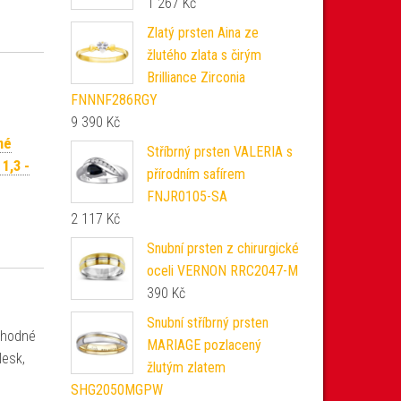
1 267
Kč
Zlatý prsten Aina ze
žlutého zlata s čirým
Brilliance Zirconia
FNNNF286RGY
9 390
Kč
né
Stříbrný prsten VALERIA s
 1,3 -
přírodním safírem
FNJR0105-SA
2 117
Kč
Snubní prsten z chirurgické
oceli VERNON RRC2047-M
390
Kč
Snubní stříbrný prsten
Vhodné
MARIAGE pozlacený
lesk,
žlutým zlatem
SHG2050MGPW