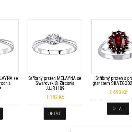
ELAYNA se
Stříbrný prsten MELAYNA se
Stříbrný prsten s p
rconia
Swarovski® Zirconia
granátem SILVEGOB
9
JJJR1189
2 690
Kč
č
1 182
Kč
DETAIL
DETAIL