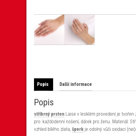
Popis
Další informace
Popis
stříbrný
prsten
Laise v lesklém provedení je tvořen
pro: každodenní nošení, dárek pro ženu. Materiál: S
vzhled bílého zlata,
šperk
je odolný vůči oxidaci (neče