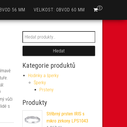
0
OBVOD 56 MM
VELIKOST: OBVOD 60 MM
Hledat:
Hledat
Kategorie produktů
jímavě
Hodinky a šperky
tuře.
Šperky
ál:
Prsteny
ý
ný vůči
Produkty
lidé s
Stříbrný prsten IRIS s
mikro zirkony LPS1043