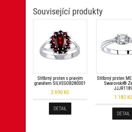
Související produkty
Stříbrný prsten s pravým
Stříbrný prsten M
granátem SILVEGOB280001
Swarovski® Zi
JJJR118
2 690
Kč
1 182
K
DETAIL
DETAIL