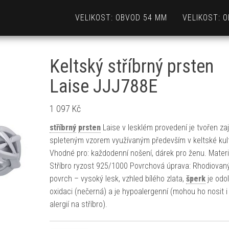
VELIKOST: OBVOD 54 MM
VELIKOST: 
Keltský stříbrný prsten
Laise JJJ788E
1 097
Kč
stříbrný
prsten
Laise v lesklém provedení je tvořen za
spleteným vzorem využívaným především v keltské kul
Vhodné pro: každodenní nošení, dárek pro ženu. Materi
Stříbro ryzost 925/1000 Povrchová úprava: Rhodiovan
povrch – vysoký lesk, vzhled bílého zlata,
šperk
je odol
oxidaci (nečerná) a je hypoalergenní (mohou ho nosit i 
alergií na stříbro).