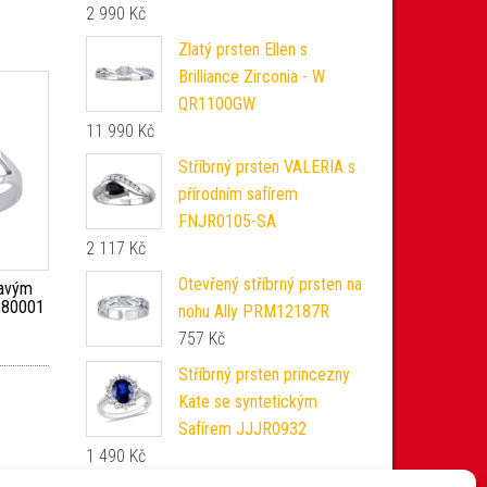
2 990
Kč
Zlatý prsten Ellen s
Brilliance Zirconia - W
QR1100GW
11 990
Kč
Stříbrný prsten VALERIA s
přírodním safírem
FNJR0105-SA
2 117
Kč
Otevřený stříbrný prsten na
ravým
280001
nohu Ally PRM12187R
757
Kč
Stříbrný prsten princezny
Kate se syntetickým
Safírem JJJR0932
1 490
Kč