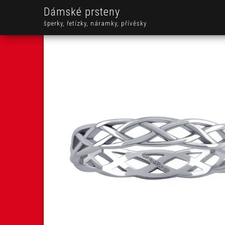
Dámské prsteny
šperky, řetízky, náramky, přívěsky