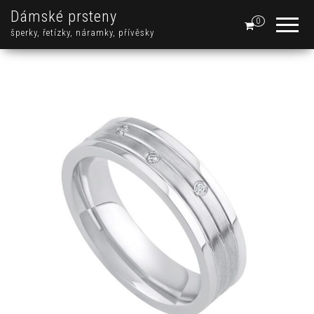
Dámské prsteny
0
šperky, řetízky, náramky, přívěsky