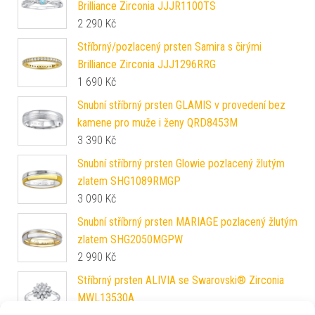
Brilliance Zirconia JJJR1100TS
2 290
Kč
Stříbrný/pozlacený prsten Samira s čirými
Brilliance Zirconia JJJ1296RRG
1 690
Kč
Snubní stříbrný prsten GLAMIS v provedení bez
kamene pro muže i ženy QRD8453M
3 390
Kč
Snubní stříbrný prsten Glowie pozlacený žlutým
zlatem SHG1089RMGP
3 090
Kč
Snubní stříbrný prsten MARIAGE pozlacený žlutým
zlatem SHG2050MGPW
2 990
Kč
Stříbrný prsten ALIVIA se Swarovski® Zirconia
MWL13530A