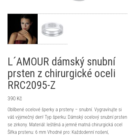
L´AMOUR dámský snubní
prsten z chirurgické oceli
RRC2095-Z
390
Kč
Oblíbené ocelové šperky a prsteny – snubní. Vygravírujte si
váš výjimečný den! Typ šperku: Dámský ocelový snubní prsten
se zirkony. Materiál: leštěná a jemně matná chirurgická ocel
Šířka prstenu: 6 mm Vhodné pro: Každodenní nošení,