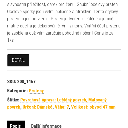
slavnostní příležitost, dárek pro ženu. Snubní ocelový prsten.
Ocelové šperky jsou velmi oblíbené a atraktivní.Tento stylový
prsten to jen potvrzuje. Prsten je tvořen z leštěné a jemně
matné oceli a je dekorován čirými zirkony. Vnitřní část prstenu
je zaoblena což vám zaručuje pohodlné nošení! Cena je za
1ks
DETAIL
SKU:
200_1467
Kategorie:
Prsteny
Štítky:
Povrchová úprava: Leštěný povrch, Matovaný
povrch
,
Určení: Dámské
,
Váha: 7
,
Velikost: obvod 47 mm
Popis
Další informace