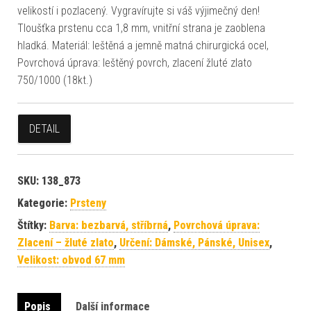
velikostí i pozlacený. Vygravírujte si váš výjimečný den!
Tloušťka prstenu cca 1,8 mm, vnitřní strana je zaoblena
hladká. Materiál: leštěná a jemně matná chirurgická ocel,
Povrchová úprava: leštěný povrch, zlacení žluté zlato
750/1000 (18kt.)
DETAIL
SKU:
138_873
Kategorie:
Prsteny
Štítky:
Barva: bezbarvá, stříbrná
,
Povrchová úprava:
Zlacení – žluté zlato
,
Určení: Dámské, Pánské, Unisex
,
Velikost: obvod 67 mm
Popis
Další informace