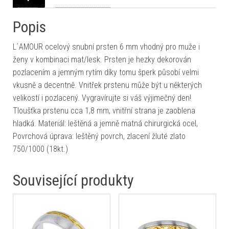
Popis
L´AMOUR ocelový snubní prsten 6 mm vhodný pro muže i
ženy v kombinaci mat/lesk. Prsten je hezky dekorován
pozlacením a jemným rytím díky tomu šperk působí velmi
vkusně a decentně. Vnitřek prstenu může být u některých
velikostí i pozlacený. Vygravírujte si váš výjimečný den!
Tloušťka prstenu cca 1,8 mm, vnitřní strana je zaoblena
hladká. Materiál: leštěná a jemně matná chirurgická ocel,
Povrchová úprava: leštěný povrch, zlacení žluté zlato
750/1000 (18kt.)
Související produkty