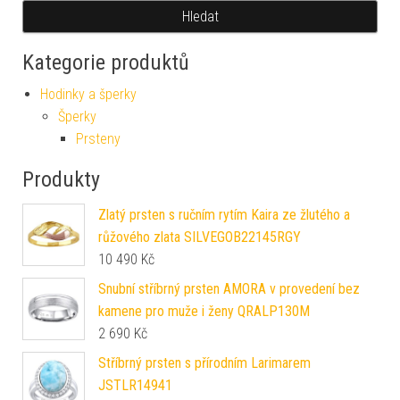
Hledat
Kategorie produktů
Hodinky a šperky
Šperky
Prsteny
Produkty
Zlatý prsten s ručním rytím Kaira ze žlutého a
růžového zlata SILVEGOB22145RGY
10 490
Kč
Snubní stříbrný prsten AMORA v provedení bez
kamene pro muže i ženy QRALP130M
2 690
Kč
Stříbrný prsten s přírodním Larimarem
JSTLR14941