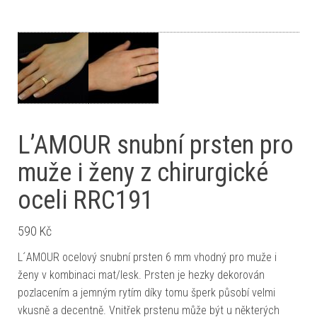
L’AMOUR snubní prsten pro
muže i ženy z chirurgické
oceli RRC191
590
Kč
L´AMOUR ocelový snubní prsten 6 mm vhodný pro muže i
ženy v kombinaci mat/lesk. Prsten je hezky dekorován
pozlacením a jemným rytím díky tomu šperk působí velmi
vkusně a decentně. Vnitřek prstenu může být u některých