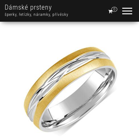
Dámské prsteny
0
šperky, řetízky, náramky, přívěsky