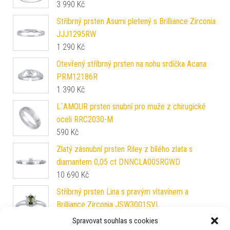
3 990
Kč
Stříbrný prsten Asumi pletený s Brilliance Zirconia
JJJ1295RW
1 290
Kč
Otevřený stříbrný prsten na nohu srdíčka Acana
PRM12186R
1 390
Kč
L´AMOUR prsten snubní pro muže z chirugické
oceli RRC2030-M
590
Kč
Zlatý zásnubní prsten Riley z bílého zlata s
diamantem 0,05 ct DNNCLA005RGWD
10 690
Kč
Stříbrný prsten Lina s pravým vltavínem a
Brilliance Zirconia JSW3001SVL
5 990
Kč
Spravovat souhlas s cookies