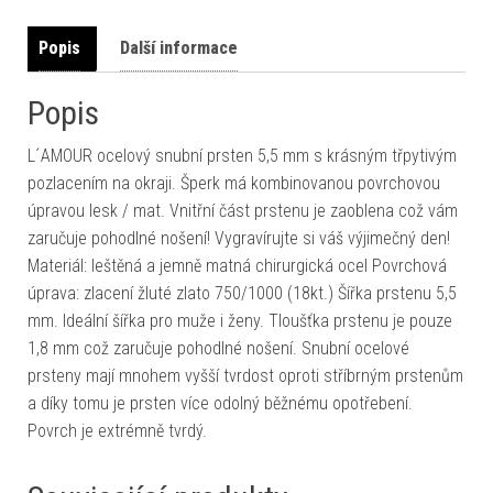
Popis
Další informace
Popis
L´AMOUR ocelový snubní prsten 5,5 mm s krásným třpytivým
pozlacením na okraji. Šperk má kombinovanou povrchovou
úpravou lesk / mat. Vnitřní část prstenu je zaoblena což vám
zaručuje pohodlné nošení! Vygravírujte si váš výjimečný den!
Materiál: leštěná a jemně matná chirurgická ocel Povrchová
úprava: zlacení žluté zlato 750/1000 (18kt.) Šířka prstenu 5,5
mm. Ideální šířka pro muže i ženy. Tloušťka prstenu je pouze
1,8 mm což zaručuje pohodlné nošení. Snubní ocelové
prsteny mají mnohem vyšší tvrdost oproti stříbrným prstenům
a díky tomu je prsten více odolný běžnému opotřebení.
Povrch je extrémně tvrdý.