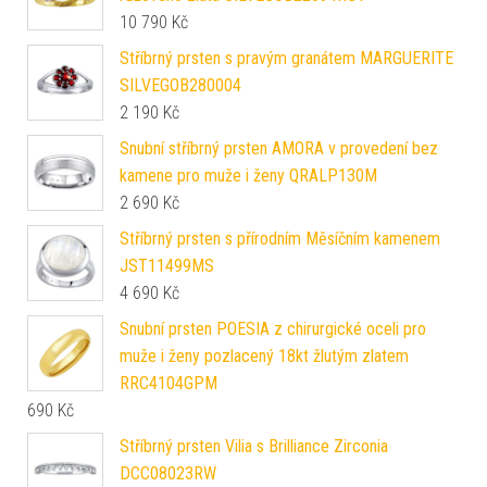
10 790
Kč
Stříbrný prsten s pravým granátem MARGUERITE
SILVEGOB280004
2 190
Kč
Snubní stříbrný prsten AMORA v provedení bez
kamene pro muže i ženy QRALP130M
2 690
Kč
Stříbrný prsten s přírodním Měsíčním kamenem
JST11499MS
4 690
Kč
Snubní prsten POESIA z chirurgické oceli pro
muže i ženy pozlacený 18kt žlutým zlatem
RRC4104GPM
690
Kč
Stříbrný prsten Vilia s Brilliance Zirconia
DCC08023RW