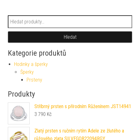
Hledat:
Hledat
Kategorie produktů
Hodinky a šperky
Šperky
Prsteny
Produkty
Stříbrný prsten s přírodním Růženínem JST14941
3 790
Kč
Zlatý prsten s ručním rytím Adele ze žlutého a
růžového zlata SILVEGOB22094RGY