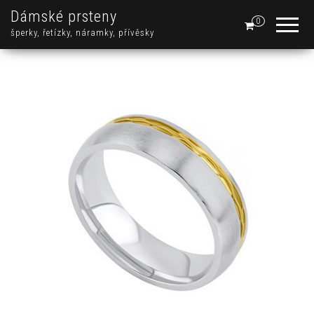
Dámské prsteny
0
šperky, řetízky, náramky, přívěsky