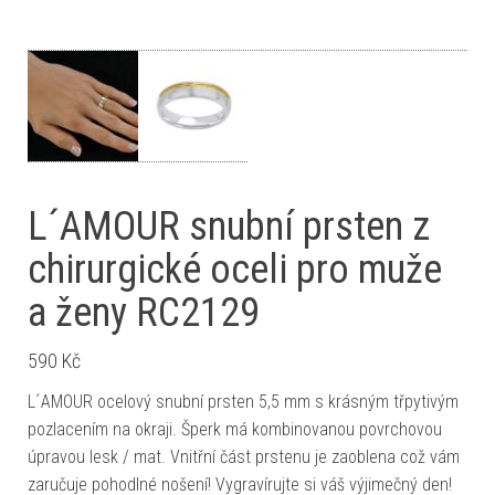
L´AMOUR snubní prsten z
chirurgické oceli pro muže
a ženy RC2129
590
Kč
L´AMOUR ocelový snubní prsten 5,5 mm s krásným třpytivým
pozlacením na okraji. Šperk má kombinovanou povrchovou
úpravou lesk / mat. Vnitřní část prstenu je zaoblena což vám
zaručuje pohodlné nošení! Vygravírujte si váš výjimečný den!