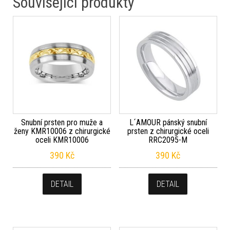
Související produkty
Snubní prsten pro muže a
L´AMOUR pánský snubní
ženy KMR10006 z chirurgické
prsten z chirurgické oceli
oceli KMR10006
RRC2095-M
390
Kč
390
Kč
DETAIL
DETAIL