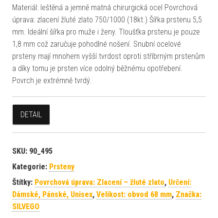
Materiál: leštěná a jemně matná chirurgická ocel Povrchová
úprava: zlacení žluté zlato 750/1000 (18kt.) Šířka prstenu 5,5
mm. Ideální šířka pro muže i ženy. Tloušťka prstenu je pouze
1,8 mm což zaručuje pohodlné nošení. Snubní ocelové
prsteny mají mnohem vyšší tvrdost oproti stříbrným prstenům
a díky tomu je prsten více odolný běžnému opotřebení.
Povrch je extrémně tvrdý.
DETAIL
SKU:
90_495
Kategorie:
Prsteny
Štítky:
Povrchová úprava: Zlacení – žluté zlato
,
Určení:
Dámské, Pánské, Unisex
,
Velikost: obvod 68 mm
,
Značka:
SILVEGO