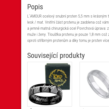
Popis
L´AMOUR ocelový snubní prsten 5,5 mm s krásným t
lesk / mat. Vnitřní část prstenu je zaoblena což vám
a jemně matná chirurgická ocel Povrchová úprava: zla
muže i ženy. Tloušťka prstenu je pouze 1,8 mm což 
oproti stříbrným prstenům a díky tomu je prsten víc
Související produkty