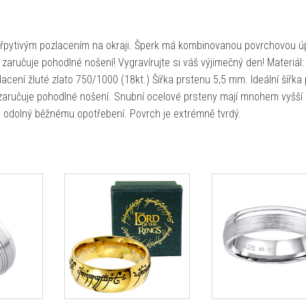
řpytivým pozlacením na okraji. Šperk má kombinovanou povrchovou ú
 zaručuje pohodlné nošení! Vygravírujte si váš výjimečný den! Materiál:
cení žluté zlato 750/1000 (18kt.) Šířka prstenu 5,5 mm. Ideální šířka 
zaručuje pohodlné nošení. Snubní ocelové prsteny mají mnohem vyšší 
e odolný běžnému opotřebení. Povrch je extrémně tvrdý.