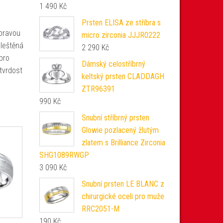
1 490
Kč
Prsten ELISA ze stříbra s
pravou
micro zirconia JJJR0222
 leštěná
2 290
Kč
pro
Dámský celostříbrný
tvrdost
keltský prsten CLADDAGH
ZTR96391
990
Kč
Snubní stříbrný prsten
Glowie pozlacený žlutým
zlatem s Brilliance Zirconia
SHG1089RWGP
3 090
Kč
Snubní prsten LE BLANC z
chirurgické oceli pro muže
RRC2051-M
190
Kč