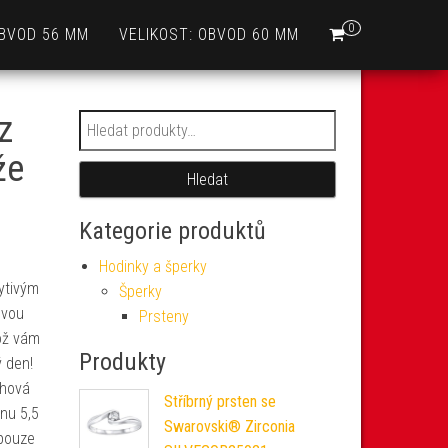
0
OBVOD 56 MM
VELIKOST: OBVOD 60 MM
z
Hledat:
že
Hledat
Kategorie produktů
Hodinky a šperky
ytivým
Šperky
ovou
Prsteny
což vám
Produkty
ý den!
chová
Stříbrný prsten se
enu 5,5
Swarovski® Zirconia
 pouze