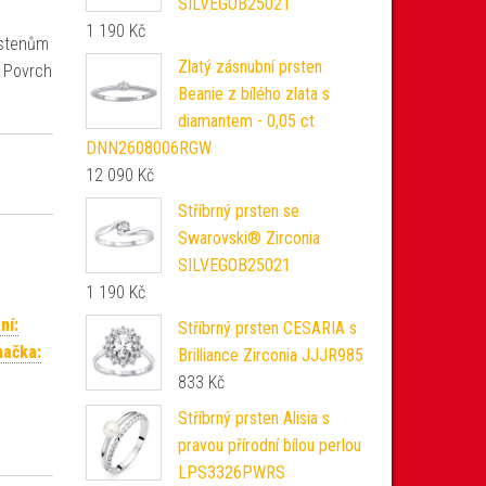
SILVEGOB25021
1 190
Kč
rstenům
Zlatý zásnubní prsten
. Povrch
Beanie z bílého zlata s
diamantem - 0,05 ct
DNN2608006RGW
12 090
Kč
Stříbrný prsten se
Swarovski® Zirconia
SILVEGOB25021
1 190
Kč
ní:
Stříbrný prsten CESARIA s
načka:
Brilliance Zirconia JJJR985
833
Kč
Stříbrný prsten Alisia s
pravou přírodní bílou perlou
LPS3326PWRS