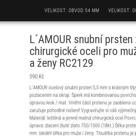
VELIKOST: OBVOD 54 MM
VELIKOST: 
L´AMOUR snubní prsten 
chirurgické oceli pro mu
a ženy RC2129
590
Kč
L´AMOUR ocelový snubní prsten 5,5 mm s krásným třp
pozlacením na okraji. Šperk má kombinovanou povrch
úpravou lesk / mat. Vnitřní část prstenu je zaoblena 
zaručuje pohodlné nošení! Vygravírujte si váš výjimečn
Materiál: leštěná a jemně matná chirurgická ocel Povr
úprava: zlacení žluté zlato 750/1000 (18kt.) Šířka prst
mm. Ideální šířka pro muže i ženy. Tloušťka prstenu je