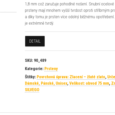
1,8 mm což zaručuje pohodlné nošení. Snubní ocelové
prsteny mají mnohem vyšší tvrdost oproti stříbrným p
a díky tomu je prsten více odolný běžnému opotřebení
je extrémně tvrdý.
DETAIL
SKU:
90_489
Kategorie:
Prsteny
Štítky:
Povrchová úprava: Zlacení – žluté zlato
,
Urče
Dámské, Pánské, Unisex
,
Velikost: obvod 75 mm
,
Z
SILVEGO