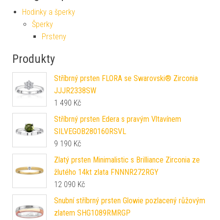
Hodinky a šperky
Šperky
Prsteny
Produkty
Stříbrný prsten FLORA se Swarovski® Zirconia
JJJR2338SW
1 490
Kč
Stříbrný prsten Edera s pravým Vltavínem
SILVEGOB280160RSVL
9 190
Kč
Zlatý prsten Minimalistic s Brilliance Zirconia ze
žlutého 14kt zlata FNNNR272RGY
12 090
Kč
Snubní stříbrný prsten Glowie pozlacený růžovým
zlatem SHG1089RMRGP