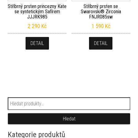
Stříbrný prsten princezny Kate
Stříbrný prsten se
se syntetickým Safírem
Swarovski® Zirconia
JJJRK985
FNJR085sw
2 290
Kč
1 590
Kč
DETAIL
DETAIL
Hledat:
Hledat
Kategorie produktů