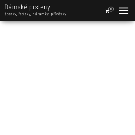
Dámské prsteny
0
šperky, řetízky, náramky, přívěsky