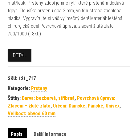
mat/lesk. Prsteny zdobí jemné rytí, které prstenům dodává
třpyt. Tloušťka prstenu cca 2 mm, vnitřní strana zaoblena
hladká. Vygravírujte si váš výjimečný den! Materiál: leštěná
chirurgická ocel Povrchová úprava: zlacení žluté zlato
750/1000 (18kt.)
DETAIL
SKU:
121_717
Kategorie:
Prsteny
Štítky:
Barva: bezbarvá, stříbrná
,
Povrchová úprava:
Zlacení – žluté zlato
,
Určení: Dámské, Pánské, Unisex
,
Velikost: obvod 60 mm
Popis
Další informace