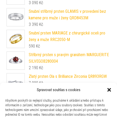
3 090
Kč
Snubní stříbrný prsten GLAMIS v provedení bez
kamene pro muže i ženy QRD8453M
3 390
Kč
Snubní prsten MARIAGE z chirurgické oceli pro
ženy a muže RRC2050-M
590
Kč
Stříbrný prsten s pravým granátem MARGUERITE
SILVEGOB280004
2 190
Kč
Zlatý prsten Ola s Brilliance Zirconia QR893RGW
7 090
Kč
Spravovat souhlas s cookies
Stříbrný prsten AYNE s pravým Safírem
Abychom poskytli co nejlepší služby, používáme k ukládání a/nebo přístupu k
FNJR1249SA
informacím o zařízení, technologie jako jsou soubory cookies. Souhlas s těmito
2 490
Kč
technologiemi nám umožní zpracovávat údaje, jako je chování při procházení nebo
jedinečná ID na tomto webu. Nesouhlas nebo odvolání souhlasu může nepříznivě