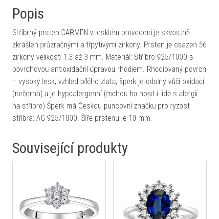
Popis
Stříbrný prsten CARMEN v lesklém provedení je skvostně
zkrášlen průzračnými a třpytivými zirkony. Prsten je osazen 56
zirkony velikostí 1,3 až 3 mm. Materiál: Stříbro 925/1000 s
povrchovou antioxidační úpravou rhodiem. Rhodiovaný povrch
– vysoký lesk, vzhled bílého zlata, šperk je odolný vůči oxidaci
(nečerná) a je hypoalergenní (mohou ho nosit i lidé s alergií
na stříbro) Šperk má Českou puncovní značku pro ryzost
stříbra: AG 925/1000. Šíře prstenu je 10 mm.
Související produkty