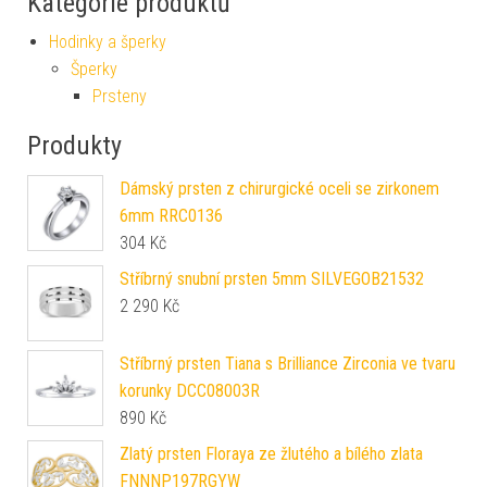
Kategorie produktů
Hodinky a šperky
Šperky
Prsteny
Produkty
Dámský prsten z chirurgické oceli se zirkonem
6mm RRC0136
304
Kč
Stříbrný snubní prsten 5mm SILVEGOB21532
2 290
Kč
Stříbrný prsten Tiana s Brilliance Zirconia ve tvaru
korunky DCC08003R
890
Kč
Zlatý prsten Floraya ze žlutého a bílého zlata
FNNNP197RGYW