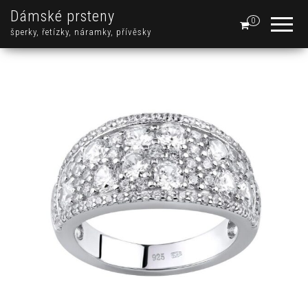
Dámské prsteny
0
šperky, řetízky, náramky, přívěsky