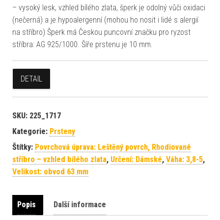
– vysoký lesk, vzhled bílého zlata, šperk je odolný vůči oxidaci
(nečerná) a je hypoalergenní (mohou ho nosit i lidé s alergií
na stříbro) Šperk má Českou puncovní značku pro ryzost
stříbra: AG 925/1000. Šíře prstenu je 10 mm.
DETAIL
SKU:
225_1717
Kategorie:
Prsteny
Štítky:
Povrchová úprava: Leštěný povrch, Rhodiované
stříbro – vzhled bílého zlata
,
Určení: Dámské
,
Váha: 3,8-5
,
Velikost: obvod 63 mm
Popis
Další informace