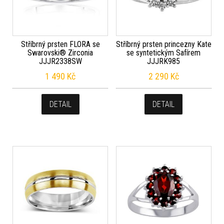
Stříbrný prsten FLORA se
Stříbrný prsten princezny Kate
Swarovski® Zirconia
se syntetickým Safírem
JJJR2338SW
JJJRK985
1 490
Kč
2 290
Kč
DETAIL
DETAIL