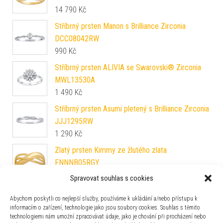
14 790
Kč
Stříbrný prsten Manon s Brilliance Zirconia
DCC08042RW
990
Kč
Stříbrný prsten ALIVIA se Swarovski® Zirconia
MWL13530A
1 490
Kč
Stříbrný prsten Asumi pletený s Brilliance Zirconia
JJJ1295RW
1 290
Kč
Zlatý prsten Kimmy ze žlutého zlata
FNNNB05RGY
12 390
Kč
Spravovat souhlas s cookies
Stříbrný prsten princezny Kate se syntetickým
Abychom poskytli co nejlepší služby, používáme k ukládání a/nebo přístupu k
Safírem JJJRK985
informacím o zařízení, technologie jako jsou soubory cookies. Souhlas s těmito
2 290
Kč
technologiemi nám umožní zpracovávat údaje, jako je chování při procházení nebo