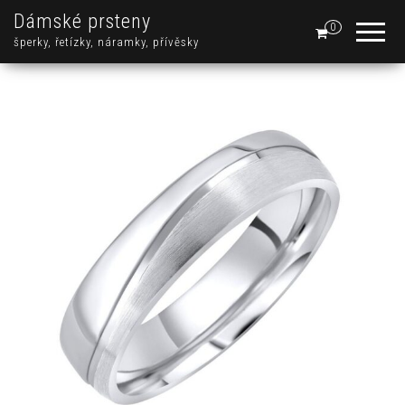
Dámské prsteny
0
šperky, řetízky, náramky, přívěsky