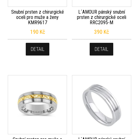
Snubní prsten z chirurgické
L´AMOUR pánský snubní
oceli pro muže a ženy
prsten z chirurgické oceli
KMR9617
RRC2095-M
190
Kč
390
Kč
DETAIL
DETAIL