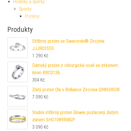
Hodinky a šperky
Šperky
Prsteny
Produkty
Stříbrný prsten se Swarovski® Zirconia
JJJR0555S
1 290
Kč
Dámský prsten z chirurgické oceli se zirkonem
6mm RRC0136
304
Kč
Zlatý prsten Ola s Brilliance Zirconia QR893RGW
7 090
Kč
Snubní stříbrný prsten Glowie pozlacený žlutým
zlatem SHG1089RMGP
3 090
Kč