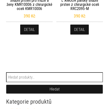
Snubní prsten pro muže a
L´AMOUR pánský snubní
ženy KMR10006 z chirurgické
prsten z chirurgické oceli
oceli KMR10006
RRC2095-M
390
Kč
390
Kč
DETAIL
DETAIL
Hledat:
Hledat
Kategorie produktů