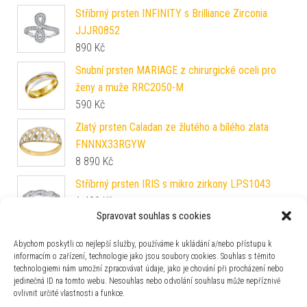
Stříbrný prsten INFINITY s Brilliance Zirconia
JJJR0852
890
Kč
Snubní prsten MARIAGE z chirurgické oceli pro
ženy a muže RRC2050-M
590
Kč
Zlatý prsten Caladan ze žlutého a bílého zlata
FNNNX33RGYW
8 890
Kč
Stříbrný prsten IRIS s mikro zirkony LPS1043
1 490
Kč
Spravovat souhlas s cookies
Snubní stříbrný prsten PRESLEY v provedení se
Abychom poskytli co nejlepší služby, používáme k ukládání a/nebo přístupu k
zirkony pro ženy QRZLP012W
informacím o zařízení, technologie jako jsou soubory cookies. Souhlas s těmito
technologiemi nám umožní zpracovávat údaje, jako je chování při procházení nebo
3 390
Kč
jedinečná ID na tomto webu. Nesouhlas nebo odvolání souhlasu může nepříznivě
Snubní prsten FLERS z chirurgické oceli RRC0365
ovlivnit určité vlastnosti a funkce.