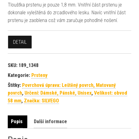
Tloušťka prstenu je pouze 1,8 mm. Vnitřní část prstenu je
dokonale vyleštěná do zrcadlového lesku. Navíc vnitřní část
prstenu je zaoblena což vám zaručuje pohodlné nošení.
DETAIL
SKU:
189_1348
Kategorie:
Prsteny
Štítky:
Povrchová úprava: Leštěný povrch, Matovaný
povrch
,
Určení: Dámské, Pánské, Unisex
,
Velikost: obvod
58 mm
,
Značka: SILVEGO
Popis
Další informace