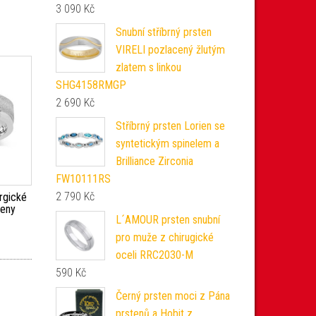
3 090
Kč
Snubní stříbrný prsten
VIRELI pozlacený žlutým
zlatem s linkou
SHG4158RMGP
2 690
Kč
Stříbrný prsten Lorien se
syntetickým spinelem a
Brilliance Zirconia
FW10111RS
2 790
Kč
urgické
ženy
L´AMOUR prsten snubní
pro muže z chirugické
oceli RRC2030-M
590
Kč
Černý prsten moci z Pána
prstenů a Hobit z