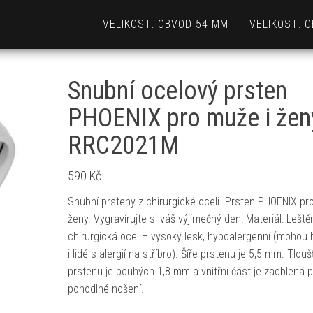
VELIKOST: OBVOD 54 MM
VELIKOST: 
Snubní ocelový prsten
PHOENIX pro muže i žen
RRC2021M
590
Kč
Snubní prsteny z chirurgické oceli. Prsten PHOENIX pr
ženy. Vygravírujte si váš výjimečný den! Materiál: Leště
chirurgická ocel – vysoký lesk, hypoalergenní (mohou 
i lidé s alergií na stříbro). Šíře prstenu je 5,5 mm. Tlou
prstenu je pouhých 1,8 mm a vnitřní část je zaoblená p
pohodlné nošení.