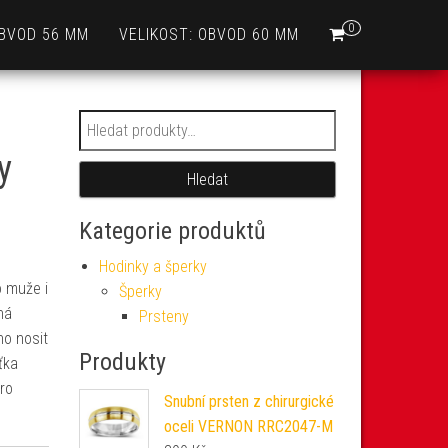
0
OBVOD 56 MM
VELIKOST: OBVOD 60 MM
Hledat:
y
Hledat
Kategorie produktů
Hodinky a šperky
o muže i
Šperky
ná
Prsteny
ho nosit
Produkty
šťka
ro
Snubní prsten z chirurgické
oceli VERNON RRC2047-M