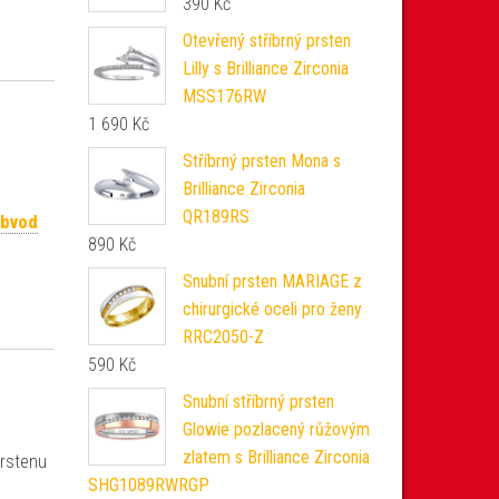
390
Kč
Otevřený stříbrný prsten
Lilly s Brilliance Zirconia
MSS176RW
1 690
Kč
Stříbrný prsten Mona s
Brilliance Zirconia
QR189RS
obvod
890
Kč
Snubní prsten MARIAGE z
chirurgické oceli pro ženy
RRC2050-Z
590
Kč
Snubní stříbrný prsten
Glowie pozlacený růžovým
zlatem s Brilliance Zirconia
prstenu
SHG1089RWRGP