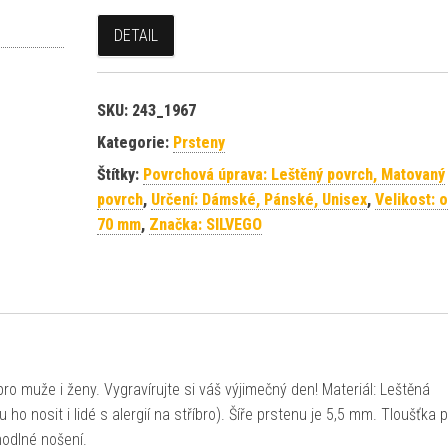
DETAIL
SKU:
243_1967
Kategorie:
Prsteny
Štítky:
Povrchová úprava: Leštěný povrch, Matovaný
povrch
,
Určení: Dámské, Pánské, Unisex
,
Velikost: 
70 mm
,
Značka: SILVEGO
ro muže i ženy. Vygravírujte si váš výjimečný den! Materiál: Leštěná
ho nosit i lidé s alergií na stříbro). Šíře prstenu je 5,5 mm. Tloušťka 
hodlné nošení.