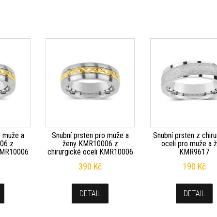
o muže a
Snubní prsten pro muže a
Snubní prsten z chir
06 z
ženy KMR10006 z
oceli pro muže a 
 KMR10006
chirurgické oceli KMR10006
KMR9617
390
Kč
190
Kč
DETAIL
DETAIL